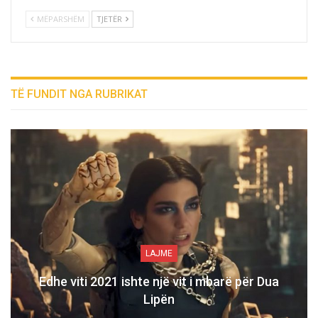
MËPARSHËM
TJETËR
TË FUNDIT NGA RUBRIKAT
LAJME
Edhe viti 2021 ishte një vit i mbarë për Dua
Lipën