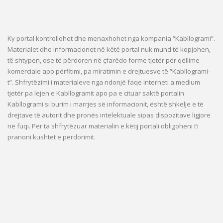
Ky portal kontrollohet dhe menaxhohet nga kompania “Kabllogrami”.
Materialet dhe informacionet në këtë portal nuk mund të kopjohen,
të shtypen, ose të përdoren në çfarëdo forme tjetër për qëllime
komerciale apo përfitimi, pa miratimin e drejtuesve të “Kabllogrami-
t”. Shfrytëzimi i materialeve nga ndonjë faqe interneti a medium
tjetër pa lejen e Kabllogramit apo pa e cituar saktë portalin
Kabllogrami si burim i marrjes së informacionit, është shkelje e të
drejtave të autorit dhe pronës intelektuale sipas dispozitave ligjore
në fuqi. Për ta shfrytëzuar materialin e këtij portali obligoheni t’i
pranoni kushtet e përdorimit.