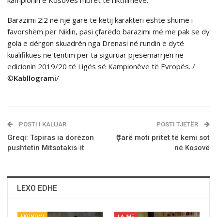
Barazimi 2:2 në një garë të këtij karakteri është shumë i
favorshëm për Niklin, pasi çfarëdo barazimi më me pak se dy
gola e dërgon skuadrën nga Drenasi në rundin e dytë
kualifikues në tentim për ta siguruar pjesëmarrjen në
edicionin 2019/20 të Ligës së Kampionëve të Evropës. /
©
Kabllogrami
/
POSTI I KALUAR
POSTI TJETËR
Greqi: Tspiras ia dorëzon
Ҫ’farë moti pritet të kemi sot
pushtetin Mitsotakis-it
në Kosovë
LEXO EDHE
EKONOMI
LAJME