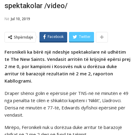
spektakolar /video/
Në
Jul 10, 2019
Shpërndaje
Facebook
Twitter
Feronikeli ka bërë një ndeshje spektakolare në udhëtim
te The New Saints. Vendasit arritën të krijojnë epërsi prej
2 me 0, por kampioni i Kosovës nuk u dorëzua duke
arritur të barazojë rezultatin në 2 me 2, raporton
Kabllogrami.
Draper shënoi golin e epërsisë për TNS-në në minutën e 49
nga penaltia të cilën e shkaktoi kapiteni i ‘Niklit’, Lladrovci.
Derisa në minutën e 77-të, Edwards dyfishoi epërsinë për
vendasit.
Mirëpo, Feronikeli nuk u dorëzua duke arritur të barazojë
shifrat në 2 me 2 deri në fund të takimit.