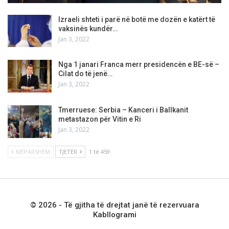
Izraeli shteti i parë në botë me dozën e katërt të
vaksinës kundër…
Jan 3, 2022
Nga 1 janari Franca merr presidencën e BE-së –
Cilat do të jenë…
Jan 3, 2022
Tmerruese: Serbia – Kanceri i Ballkanit
metastazon për Vitin e Ri
Jan 3, 2022
MËPARSHËM
TJETËR
1 të 459
© 2026 - Të gjitha të drejtat janë të rezervuara
Kabllogrami