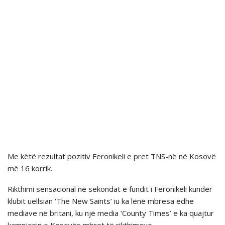
Me këtë rezultat pozitiv Feronikeli e pret TNS-në në Kosovë
më 16 korrik.
Rikthimi sensacional në sekondat e fundit i Feronikeli kundër
klubit uellsian ‘The New Saints’ iu ka lënë mbresa edhe
mediave në britani, ku një media ‘County Times’ e ka quajtur
kampionin e Kosovës mbret të rikthimeve.