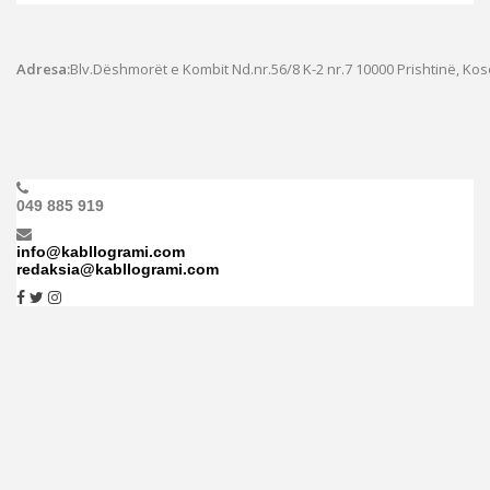
Adresa:
Blv.Dëshmorët e Kombit Nd.nr.56/8 K-2 nr.7
10000 Prishtinë, Ko
049 885 919
info@kabllogrami.com
redaksia@kabllogrami.com