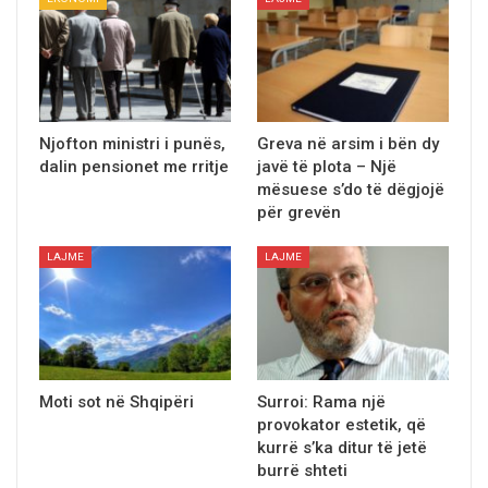
Njofton ministri i punës,
Greva në arsim i bën dy
dalin pensionet me rritje
javë të plota – Një
mësuese s’do të dëgjojë
për grevën
LAJME
LAJME
Moti sot në Shqipëri
Surroi: Rama një
provokator estetik, që
kurrë s’ka ditur të jetë
burrë shteti