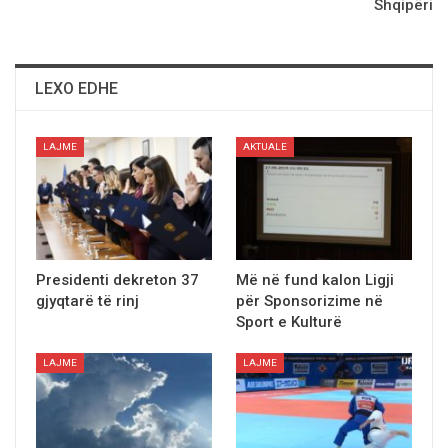
Shqipëri
LEXO EDHE
LAJME
AKTUALE
Presidenti dekreton 37
Më në fund kalon Ligji
gjyqtarë të rinj
për Sponsorizime në
Sport e Kulturë
LAJME
LAJME