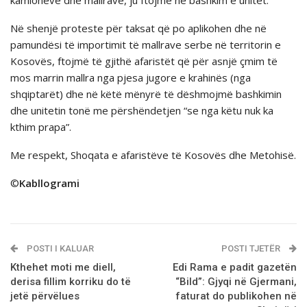
kamionëve dhe mallrave, ju ftojmë në bashkim e unitet.
Në shenjë proteste për taksat që po aplikohen dhe në
pamundësi të importimit të mallrave serbe në territorin e
Kosovës, ftojmë të gjithë afaristët që për asnjë çmim të
mos marrin mallra nga pjesa jugore e krahinës (nga
shqiptarët) dhe në këtë mënyrë të dëshmojmë bashkimin
dhe unitetin tonë me përshëndetjen “se nga këtu nuk ka
kthim prapa”.
Me respekt, Shoqata e afaristëve të Kosovës dhe Metohisë.
©
Kabllogrami
POSTI I KALUAR
POSTI TJETËR
Kthehet moti me diell,
Edi Rama e padit gazetën
derisa fillim korriku do të
“Bild”: Gjyqi në Gjermani,
jetë përvëlues
faturat do publikohen në