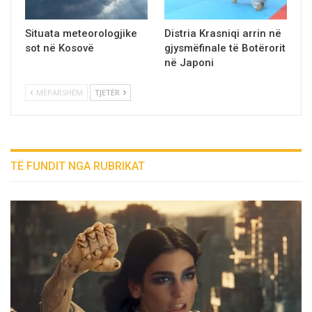
Situata meteorologjike
Distria Krasniqi arrin në
sot në Kosovë
gjysmëfinale të Botërorit
në Japoni
MËPARSHËM
TJETËR
TË FUNDIT NGA RUBRIKAT