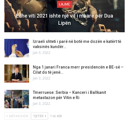
LAJME
Edhe viti 2021 ishte një vit i mbarë për Dua
Lipën
Izraeli shteti i parë në botë me dozën e katërt të
vaksinës kundër…
Jan 3, 2022
Nga 1 janari Franca merr presidencën e BE-së –
Cilat do të jenë…
Jan 3, 2022
Tmerruese: Serbia – Kanceri i Ballkanit
metastazon për Vitin e Ri
Jan 3, 2022
MËPARSHËM
TJETËR
1 të 459