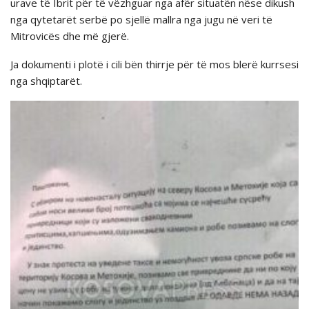
urave të Ibrit për të vëzhguar nga afër situatën nëse dikush
nga qytetarët serbë po sjellë mallra nga jugu në veri të
Mitrovicës dhe më gjerë.
Ja dokumenti i plotë i cili bën thirrje për të mos blerë kurrsesi
nga shqiptarët.