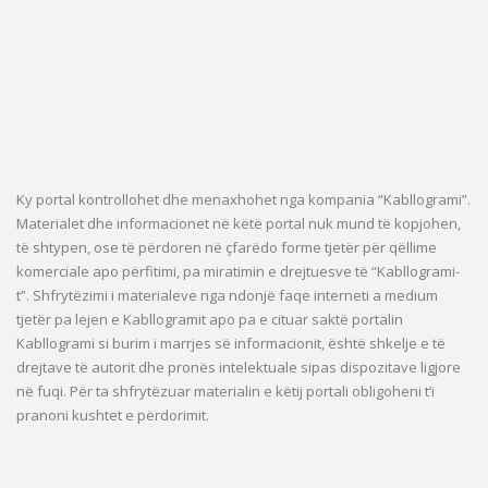
Ky portal kontrollohet dhe menaxhohet nga kompania “Kabllogrami”.
Materialet dhe informacionet në këtë portal nuk mund të kopjohen,
të shtypen, ose të përdoren në çfarëdo forme tjetër për qëllime
komerciale apo përfitimi, pa miratimin e drejtuesve të “Kabllogrami-
t”. Shfrytëzimi i materialeve nga ndonjë faqe interneti a medium
tjetër pa lejen e Kabllogramit apo pa e cituar saktë portalin
Kabllogrami si burim i marrjes së informacionit, është shkelje e të
drejtave të autorit dhe pronës intelektuale sipas dispozitave ligjore
në fuqi. Për ta shfrytëzuar materialin e këtij portali obligoheni t’i
pranoni kushtet e përdorimit.