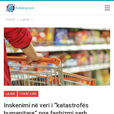
Home
Lajme
LAJME
TOKAT ILIRE
Inskenimi në veri i “katastrofës
humanitare” nga fashizmi serb