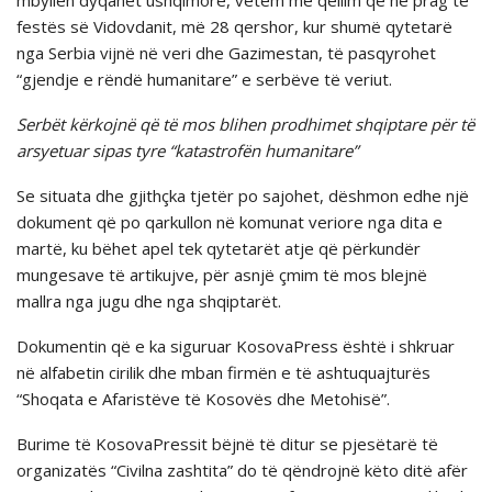
mbyllen dyqanet ushqimore, vetëm me qëllim që në prag të
festës së Vidovdanit, më 28 qershor, kur shumë qytetarë
nga Serbia vijnë në veri dhe Gazimestan, të pasqyrohet
“gjendje e rëndë humanitare” e serbëve të veriut.
Serbët kërkojnë që të mos blihen prodhimet shqiptare për të
arsyetuar sipas tyre “katastrofën humanitare”
Se situata dhe gjithçka tjetër po sajohet, dëshmon edhe një
dokument që po qarkullon në komunat veriore nga dita e
martë, ku bëhet apel tek qytetarët atje që përkundër
mungesave të artikujve, për asnjë çmim të mos blejnë
mallra nga jugu dhe nga shqiptarët.
Dokumentin që e ka siguruar KosovaPress është i shkruar
në alfabetin cirilik dhe mban firmën e të ashtuquajturës
“Shoqata e Afaristëve të Kosovës dhe Metohisë”.
Burime të KosovaPressit bëjnë të ditur se pjesëtarë të
organizatës “Civilna zashtita” do të qëndrojnë këto ditë afër