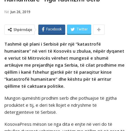
Në
Jun 26, 2019
Shpërndaje
Facebook
Twitter
Tashmë që plani i Serbisë për një “katastrofë
humanitare” në veri të Kosovës u zbulua, nëpër dyqanet
e veriut të Mitrovicës vërehet mungesë e shumë
artikujve me prejardhje nga Serbia, të cilat prodhime me
qëllim i kanë fshehur gjetkë për të paraqitur kinse
“katastrofë humanitare” dhe kështu për të arritur
qëllime të caktuara politike.
Mungon qumështi prodhim serb dhe pothuajse të gjitha
produktet e tij, e deri tek llojet e ndryshme të
detergjenteve të Serbisë.
KosovaPress mëson se nga dita e enjte në veri do të