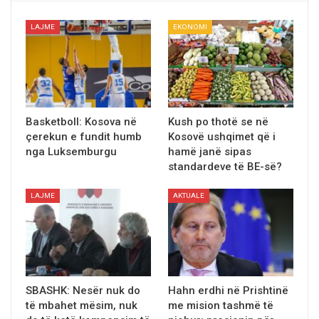
LAJME
EKONOMI
Basketboll: Kosova në
Kush po thotë se në
çerekun e fundit humb
Kosovë ushqimet që i
nga Luksemburgu
hamë janë sipas
standardeve të BE-së?
LAJME
AKTUALE
SBASHK: Nesër nuk do
Hahn erdhi në Prishtinё
të mbahet mësim, nuk
me mision tashmё tё