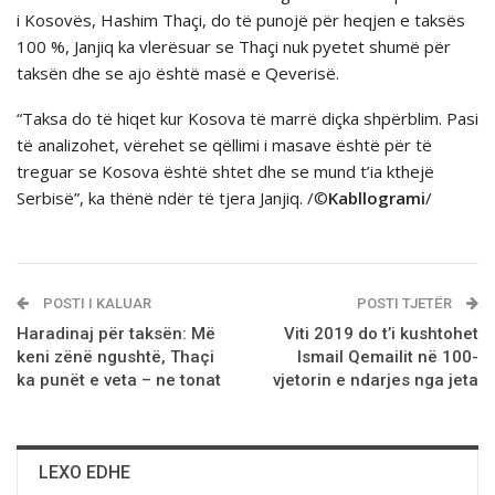
i Kosovës, Hashim Thaçi, do të punojë për heqjen e taksës
100 %, Janjiq ka vlerësuar se Thaçi nuk pyetet shumë për
taksën dhe se ajo është masë e Qeverisë.
“Taksa do të hiqet kur Kosova të marrë diçka shpërblim. Pasi
të analizohet, vërehet se qëllimi i masave është për të
treguar se Kosova është shtet dhe se mund t’ia kthejë
Serbisë”, ka thënë ndër të tjera Janjiq. /©
Kabllogrami
/
POSTI I KALUAR
POSTI TJETËR
​Haradinaj pёr taksёn: Më
Viti 2019 do t’i kushtohet
keni zënë ngushtë, Thaçi
Ismail Qemailit në 100-
ka punët e veta – ne tonat
vjetorin e ndarjes nga jeta
LEXO EDHE