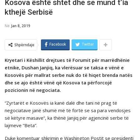
Kosova është shtet dhe se mund t’ia
kthejë Serbisë
Në
Jan 8, 2019
Shpërndaje
Facebook
Twitter
Kryetari i Këshillit drejtues të Forumit për marrëdhënie
etnike, Dushan Janjiq, ka vlerësuar se taksa e vënë e
Kosovës për mallrat serbe nuk do të hiqet brenda natës
dhe se ajo është vënë që Kosova ta përforcojë
pozicionin në negociata.
“Zyrtarët e Kosovës ia kanë dalë dhe tani në prag të
negociatave janë shumë më të fortë se sa para vendosjes
së këtyre masave“, ka thënë Janjiq për agjencinë serbe të
lajmeve “Beta”.
Duke komentuar shkrimin e Washington Postit se presidenti