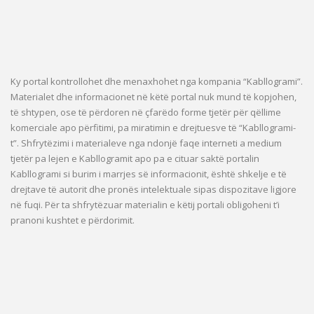
Ky portal kontrollohet dhe menaxhohet nga kompania “Kabllogrami”.
Materialet dhe informacionet në këtë portal nuk mund të kopjohen,
të shtypen, ose të përdoren në çfarëdo forme tjetër për qëllime
komerciale apo përfitimi, pa miratimin e drejtuesve të “Kabllogrami-
t”. Shfrytëzimi i materialeve nga ndonjë faqe interneti a medium
tjetër pa lejen e Kabllogramit apo pa e cituar saktë portalin
Kabllogrami si burim i marrjes së informacionit, është shkelje e të
drejtave të autorit dhe pronës intelektuale sipas dispozitave ligjore
në fuqi. Për ta shfrytëzuar materialin e këtij portali obligoheni t’i
pranoni kushtet e përdorimit.