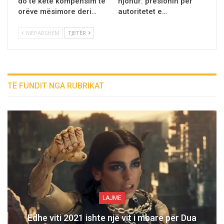
do të ketë kompensim të
njohur: presionin pёr
orëve mësimore deri…
autoritetet e…
MËPARSHËM
TJETËR
TË FUNDIT NGA RUBRIKAT
LAJME
Edhe viti 2021 ishte një vit i mbarë për Dua