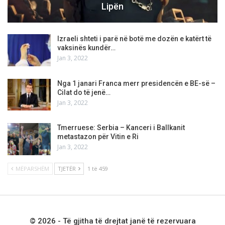
Lipën
Izraeli shteti i parë në botë me dozën e katërt të
vaksinës kundër…
Jan 3, 2022
Nga 1 janari Franca merr presidencën e BE-së –
Cilat do të jenë…
Jan 3, 2022
Tmerruese: Serbia – Kanceri i Ballkanit
metastazon për Vitin e Ri
Jan 3, 2022
MËPARSHËM
TJETËR
1 të 459
© 2026 - Të gjitha të drejtat janë të rezervuara