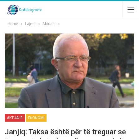
Home
Lajme
Aktuale
AKTUALE
EKONOMI
Janjiq: Taksa është për të treguar se