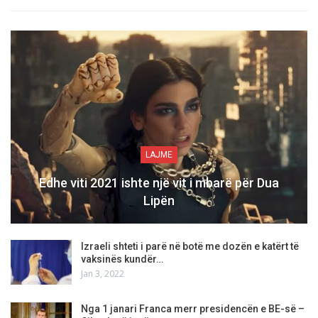
LAJME
Edhe viti 2021 ishte një vit i mbarë për Dua
Lipën
Izraeli shteti i parë në botë me dozën e katërt të
vaksinës kundër…
Jan 3, 2022
Nga 1 janari Franca merr presidencën e BE-së –