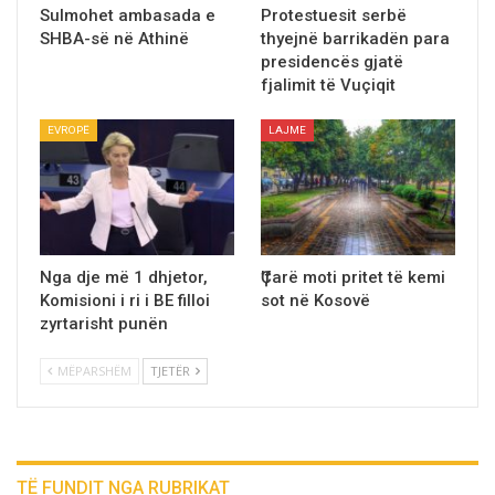
Sulmohet ambasada e
Protestuesit serbë
SHBA-së në Athinë
thyejnë barrikadën para
presidencës gjatë
fjalimit të Vuçiqit
EVROPË
LAJME
Nga dje më 1 dhjetor,
Ҫ’farë moti pritet të kemi
Komisioni i ri i BE filloi
sot në Kosovë
zyrtarisht punën
MËPARSHËM
TJETËR
TË FUNDIT NGA RUBRIKAT