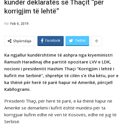
kundër deklaratës së Thaçit “për
korrigjim të lehtë”
Në
Feb 6, 2019
Shpërndaje
Facebook
Twitter
Ka ngjallur kundërshtime të ashpra nga kryeministri
Ramush Haradinaj dhe partitë opozitare LVV e LDK,
nocioni i presidentit Hashim Thaçi “Korrigjim i lehtë i
kufirit me Serbinë”, shprehje të cilën s’e tha këtu, por e
ka thënë për herë të parë hapur në Amerikë, përcjell
Kabllogrami.
Presidenti Thaçi, për herë të parë, e ka thënë hapur në
Amerikë se demarkimi i kufirit është mundësi për ta
korrigjuar kufirin edhe në veri të Kosovës, edhe në jug të
Serbisë.