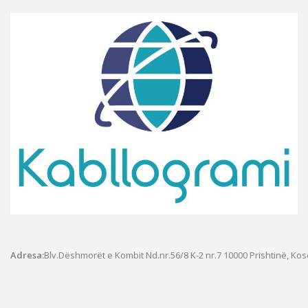
Adresa:
Blv.Dëshmorët e Kombit Nd.nr.56/8 K-2 nr.7
10000 Prishtinë, Ko