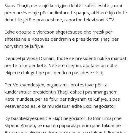
Sipas Thaçit, nëse një korrigjim i lehtë i kufirit është çmimi
për marrëveshje përfundimtare të paqes, atëherë kjo do të
duhet të jetë e pranueshme, raporton televizioni KTV.
Edhe opozita e vlerëson shqetësuese dhe rrezik për
shtetësinë e Kosovës qëndrimin e presidentit Thaçi për
ndryshim të kufijve.
Deputetja Vjosa Osmani, thotë se presidenti nuk ka mandat
për të folur për këtë. Në këtë drejtim, ajo fajëson edhe
ekipin e dialogut që po i qëndron pas idesë së tij.
Për Vetëvendosjen, organizimi i protestave për ta
kundërshtuar presidentin Thaçi, është i pashmangshëm.
Këtë mundësi, për të folur për ndryshim të kufijve, sipas
Vetëvendosjes, e ka mundësuar edhe Ekipi negociator.
Dy bashkëkryesuesit e Ekipt negociator, Fatmir Limaj dhe
Shpend Ahmeti, të martën paparalajmërim janë takuar në
Bruksel me ekipin e ndërmjetësueses së dialogut, Federica