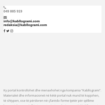
049 885 919
info@kabllogrami.com
redaksia@kabllogrami.com
Ky portal kontrollohet dhe menaxhohet nga kompania “Kabllogrami”.
Materialet dhe informacionet në këtë portal nuk mund të kopjohen,
të shtypen, ose të përdoren në çfarëdo forme tjetër për qëllime