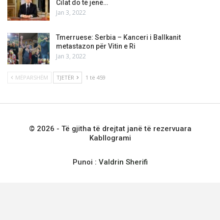
Cilat do të jenë…
Jan 3, 2022
Tmerruese: Serbia – Kanceri i Ballkanit
metastazon për Vitin e Ri
Jan 3, 2022
MËPARSHËM
TJETËR
1 të 459
© 2026 - Të gjitha të drejtat janë të rezervuara
Kabllogrami
Punoi :
Valdrin Sherifi