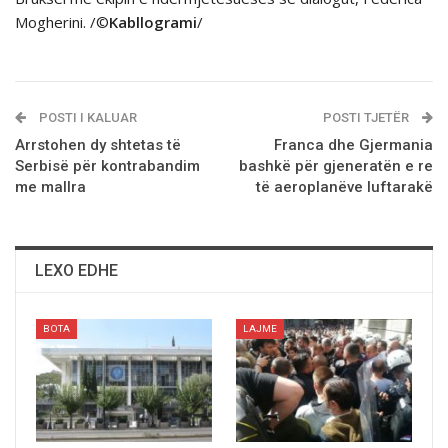
Mogherini. /©
Kabllogrami
/
POSTI I KALUAR
POSTI TJETËR
Arrstohen dy shtetas të
Franca dhe Gjermania
Serbisë për kontrabandim
bashkë për gjeneratën e re
me mallra
të aeroplanëve luftarakë
LEXO EDHE
BOTA
LAJME