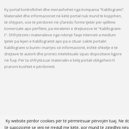
Ky portal kontrollohet dhe menaxhohet nga kompania “Kabllogrami”.
Materialet dhe informacionet në këtë portal nuk mund të kopjohen,
të shtypen, ose të përdoren në çfarëdo forme tjetër për qëllime
komerciale apo përfitimi, pa miratimin e drejtuesve të “Kabllogrami-
t”. Shfrytëzimi i materialeve nga ndonjë faqe interneti a medium
tjetër pa lejen e Kabllogramit apo pa e cituar saktë portalin
Kabllogrami si burim i marrjes së informacionit, është shkelje e të
drejtave të autorit dhe pronës intelektuale sipas dispozitave ligjore
në fuqi. Për ta shfrytëzuar materialin e këtij portali obligoheni t’i
pranoni kushtet e përdorimit.
Ky website përdor cookies për të përmirësuar përvojën tuaj. Ne d
të supozojmë se jeni në rregull me këtë, por mund të zgjedhni nës