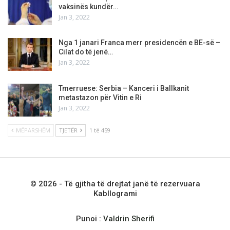
vaksinës kundër…
Jan 3, 2022
Nga 1 janari Franca merr presidencën e BE-së –
Cilat do të jenë…
Jan 3, 2022
Tmerruese: Serbia – Kanceri i Ballkanit
metastazon për Vitin e Ri
Jan 3, 2022
MËPARSHËM
TJETËR
1 të 459
© 2026 - Të gjitha të drejtat janë të rezervuara
Kabllogrami
Punoi :
Valdrin Sherifi