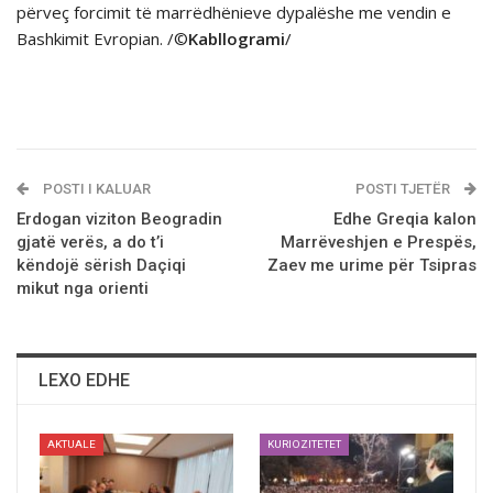
përveç forcimit të marrëdhënieve dypalëshe me vendin e
Bashkimit Evropian. /©
Kabllogrami
/
POSTI I KALUAR
POSTI TJETËR
Erdogan viziton Beogradin
Edhe Greqia kalon
gjatë verës, a do t’i
Marrëveshjen e Prespës,
këndojë sërish Daçiqi
Zaev me urime për Tsipras
mikut nga orienti
LEXO EDHE
AKTUALE
KURIOZITETET