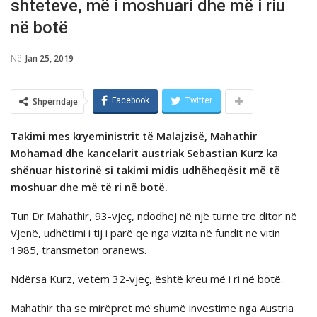
shteteve, më i moshuari dhe më i riu
në botë
Në
Jan 25, 2019
Shpërndaje
Facebook
Twitter
Takimi mes kryeministrit të Malajzisë, Mahathir
Mohamad dhe kancelarit austriak Sebastian Kurz ka
shënuar historinë si takimi midis udhëheqësit më të
moshuar dhe më të ri në botë.
Tun Dr Mahathir, 93-vjeç, ndodhej në një turne tre ditor në
Vjenë, udhëtimi i tij i parë që nga vizita në fundit në vitin
1985, transmeton oranews.
Ndërsa Kurz, vetëm 32-vjeç, është kreu më i ri në botë.
Mahathir tha se mirëpret më shumë investime nga Austria