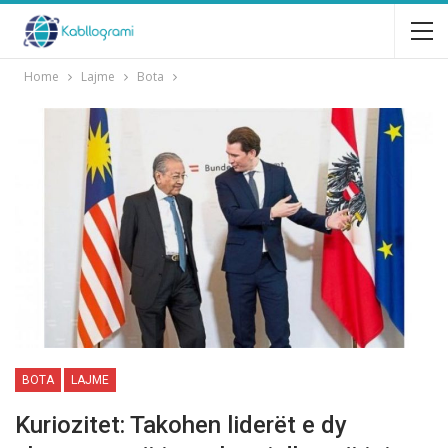
Home
Lajme
Bota
BOTA
LAJME
Kuriozitet: Takohen liderët e dy