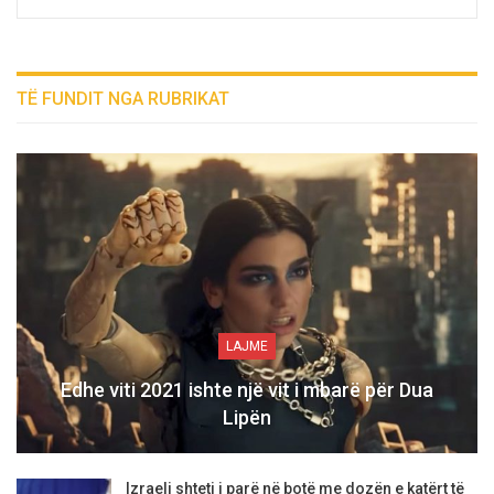
TË FUNDIT NGA RUBRIKAT
LAJME
Edhe viti 2021 ishte një vit i mbarë për Dua
Lipën
Izraeli shteti i parë në botë me dozën e katërt të