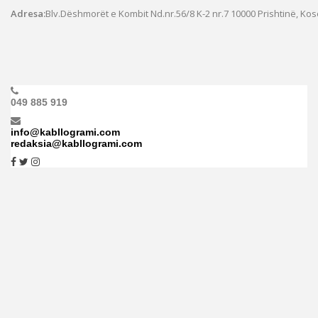
Adresa:
Blv.Dëshmorët e Kombit Nd.nr.56/8 K-2 nr.7
10000 Prishtinë, Ko
049 885 919
info@kabllogrami.com
redaksia@kabllogrami.com