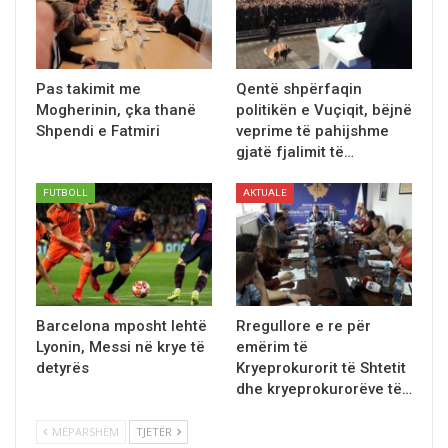
Pas takimit me
Qentë shpërfaqin
Mogherinin, çka thanё
politikën e Vuçiqit, bëjnë
Shpendi e Fatmiri
veprime të pahijshme
gjatë fjalimit të…
FUTBOLL
AKTUALE
Barcelona mposht lehtë
Rregullore e re për
Lyonin, Messi në krye të
emërim të
detyrës
Kryeprokurorit të Shtetit
dhe kryeprokurorëve të…
MËPARSHËM
TJETËR