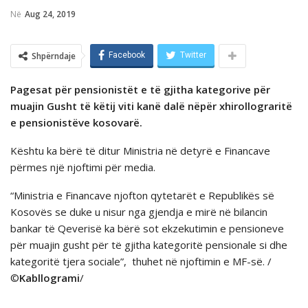
Në
Aug 24, 2019
Shpërndaje
Facebook
Twitter
Pagesat për pensionistët e të gjitha kategorive për
muajin Gusht të këtij viti kanë dalë nëpër xhirollograritë
e pensionistëve kosovarë.
Kështu ka bërë të ditur Ministria në detyrë e Financave
përmes një njoftimi për media.
“Ministria e Financave njofton qytetarët e Republikës së
Kosovës se duke u nisur nga gjendja e mirë në bilancin
bankar të Qeverisë ka bërë sot ekzekutimin e pensioneve
për muajin gusht për të gjitha kategoritë pensionale si dhe
kategoritë tjera sociale”, thuhet në njoftimin e MF-së. /
©
Kabllogrami
/