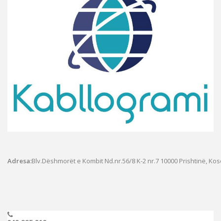
Adresa:
Blv.Dëshmorët e Kombit Nd.nr.56/8 K-2 nr.7
10000 Prishtinë, Ko