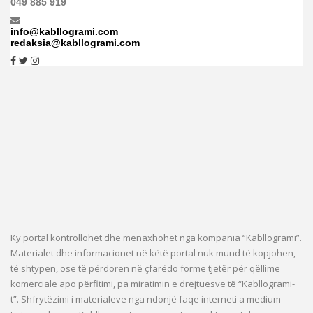
049 885 919
info@kabllogrami.com
redaksia@kabllogrami.com
Ky portal kontrollohet dhe menaxhohet nga kompania “Kabllogrami”.
Materialet dhe informacionet në këtë portal nuk mund të kopjohen,
të shtypen, ose të përdoren në çfarëdo forme tjetër për qëllime
komerciale apo përfitimi, pa miratimin e drejtuesve të “Kabllogrami-
t”. Shfrytëzimi i materialeve nga ndonjë faqe interneti a medium