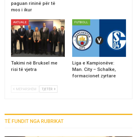
paguan rininë për të
mos i ikur
AKTUALE
FUTBOLL
Takimi në Bruksel me
Liga e Kampionëve:
risi të vjetra
Man. City – Schalke,
formacionet zyrtare
MËPARSHËM
TJETËR
TË FUNDIT NGA RUBRIKAT