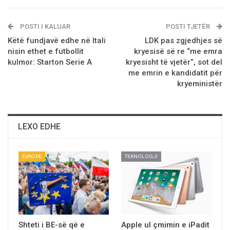
POSTI I KALUAR
POSTI TJETËR
Këtë fundjavë edhe në Itali
LDK pas zgjedhjes së
nisin ethet e futbollit
kryesisë së re “me emra
kulmor: Starton Serie A
kryesisht të vjetër”, sot del
me emrin e kandidatit për
kryeministër
LEXO EDHE
EVROPË
TEKNOLOGJI
Shteti i BE-së që e
Apple ul çmimin e iPadit