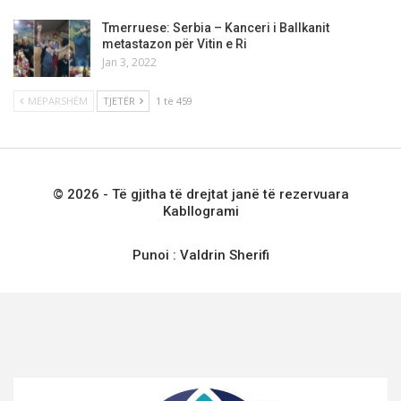
Tmerruese: Serbia – Kanceri i Ballkanit
metastazon për Vitin e Ri
Jan 3, 2022
MËPARSHËM
TJETËR
1 të 459
© 2026 - Të gjitha të drejtat janë të rezervuara
Kabllogrami
Punoi :
Valdrin Sherifi