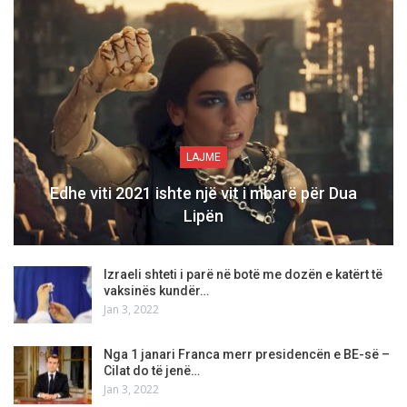
LAJME
Edhe viti 2021 ishte një vit i mbarë për Dua
Lipën
Izraeli shteti i parë në botë me dozën e katërt të
vaksinës kundër…
Jan 3, 2022
Nga 1 janari Franca merr presidencën e BE-së –
Cilat do të jenë…
Jan 3, 2022