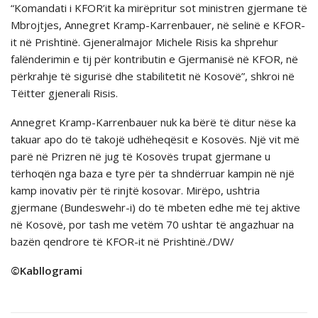
“Komandati i KFOR’it ka mirëpritur sot ministren gjermane të
Mbrojtjes, Annegret Kramp-Karrenbauer, në selinë e KFOR-
it në Prishtinë. Gjeneralmajor Michele Risis ka shprehur
falënderimin e tij për kontributin e Gjermanisë në KFOR, në
përkrahje të sigurisë dhe stabilitetit në Kosovë”, shkroi në
Tëitter gjenerali Risis.
Annegret Kramp-Karrenbauer nuk ka bërë të ditur nëse ka
takuar apo do të takojë udhëheqësit e Kosovës. Një vit më
parë në Prizren në jug të Kosovës trupat gjermane u
tërhoqën nga baza e tyre për ta shndërruar kampin në një
kamp inovativ për të rinjtë kosovar. Mirëpo, ushtria
gjermane (Bundeswehr-i) do të mbeten edhe më tej aktive
në Kosovë, por tash me vetëm 70 ushtar të angazhuar na
bazën qendrore të KFOR-it në Prishtinë./DW/
©Kabllogrami