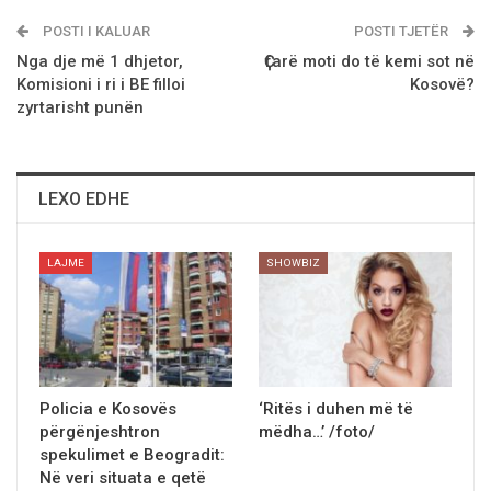
POSTI I KALUAR
POSTI TJETËR
Nga dje më 1 dhjetor,
Ҫfarë moti do të kemi sot në
Komisioni i ri i BE filloi
Kosovë?
zyrtarisht punën
LEXO EDHE
LAJME
SHOWBIZ
Policia e Kosovës
‘Ritёs i duhen më të
përgënjeshtron
mëdha…’ /foto/
spekulimet e Beogradit:
Në veri situata e qetë