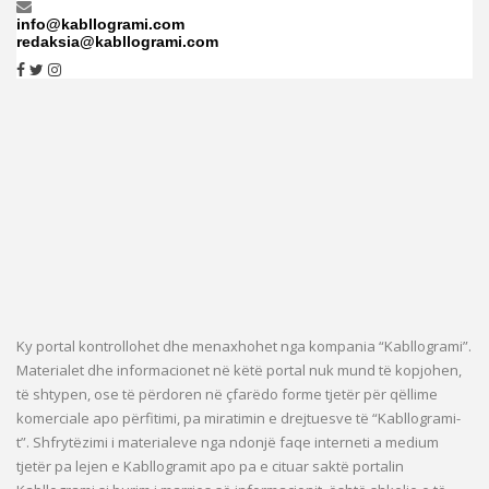
info@kabllogrami.com
redaksia@kabllogrami.com
Ky portal kontrollohet dhe menaxhohet nga kompania “Kabllogrami”.
Materialet dhe informacionet në këtë portal nuk mund të kopjohen,
të shtypen, ose të përdoren në çfarëdo forme tjetër për qëllime
komerciale apo përfitimi, pa miratimin e drejtuesve të “Kabllogrami-
t”. Shfrytëzimi i materialeve nga ndonjë faqe interneti a medium
tjetër pa lejen e Kabllogramit apo pa e cituar saktë portalin