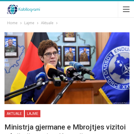
Home
Lajme
Aktuale
AKTUALE
LAJME
Ministrja gjermane e Mbrojtjes vizitoi