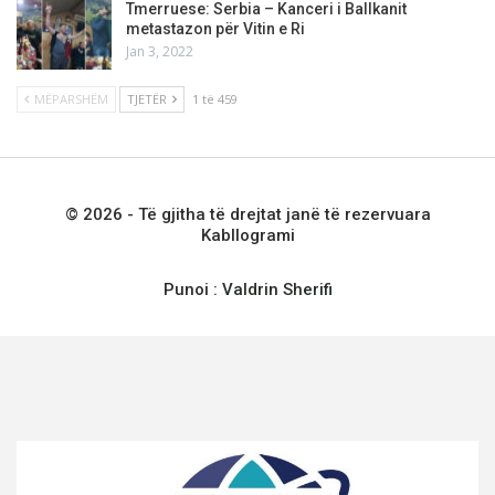
Tmerruese: Serbia – Kanceri i Ballkanit
metastazon për Vitin e Ri
Jan 3, 2022
MËPARSHËM
TJETËR
1 të 459
© 2026 - Të gjitha të drejtat janë të rezervuara
Kabllogrami
Punoi :
Valdrin Sherifi