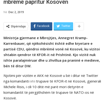
mbrëmë papritur Kosovën
Në
Dec 2, 2019
Shpërndaje
Facebook
Twitter
Ministrja gjermane e Mbrojtjes, Annegret Kramp-
Karrenbauer, që njëkohësisht është edhe kryetare e
partisë CDU, qëndroi mbrëmë vonë në Kosovë, ku vizitoi
shtabin qendror të KFOR-it në Prishtinë. Kjo vizitë nuk
ishte paralajmëruar dhe u zhvillua pa praninë e medieve,
bën të ditur DW.
Njotimi për vizitën e AKK në Kosovë u bë i ditur në Twitter
nga komandanti i ri i trupave të KFOR-it në Kosovë, gjenerali
Michele Risis, i cili 10 ditë më parë mori detyrën e
komandantit të përgjithshëm të trupave të NATO-os në
Kosovë.