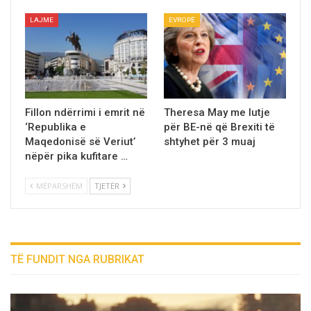
LAJME
EVROPË
Fillon ndërrimi i emrit në
Theresa May me lutje
‘Republika e
për BE-në që Brexiti të
Maqedonisë së Veriut’
shtyhet për 3 muaj
nëpër pika kufitare …
MËPARSHËM
TJETËR
TË FUNDIT NGA RUBRIKAT