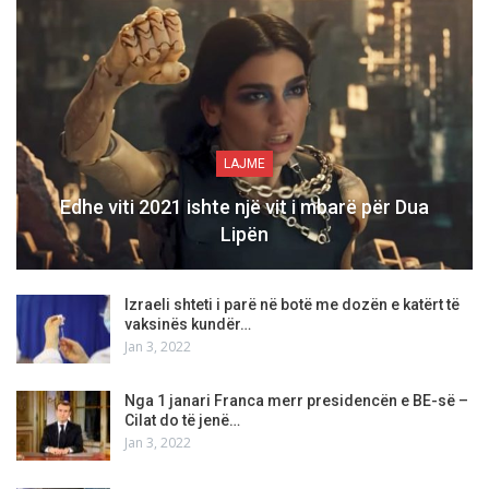
LAJME
Edhe viti 2021 ishte një vit i mbarë për Dua
Lipën
Izraeli shteti i parë në botë me dozën e katërt të
vaksinës kundër…
Jan 3, 2022
Nga 1 janari Franca merr presidencën e BE-së –
Cilat do të jenë…
Jan 3, 2022