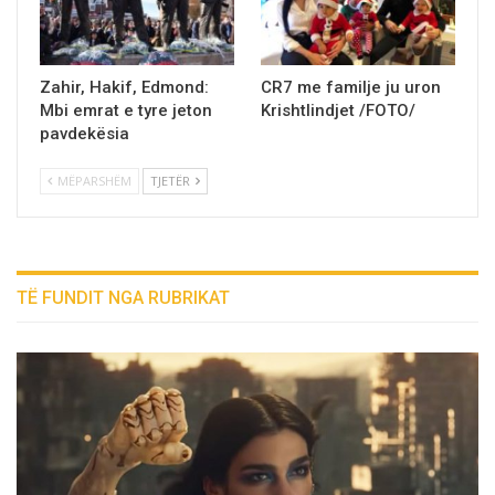
Zahir, Hakif, Edmond:
CR7 me familje ju uron
Mbi emrat e tyre jeton
Krishtlindjet /FOTO/
pavdekësia
MËPARSHËM
TJETËR
TË FUNDIT NGA RUBRIKAT