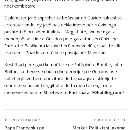
ndërkombëtare.
Diplomatët janë shprehur të befasuar që Guaido nuk është
arrestuar ende, dy javë pas deklarimeve për rrëzim nga
pushteti të presidentit aktual. Megjithatë, shumë nga ta
mendojnë se lirinë e Guaidos po e garanton kërcënimi që
Shtetet e Bashkuara ia kanë bërë Venezuelës, sipas të cilit,
arrestimi i Guaidos do të ketë pasoja për Maduron.
Këshilltari për siguri kombëtare në Shtëpinë e Bardhë, John
Bolton, ka thënë se dhuna dhe përndjekja e Guaidos ose
udhëheqësve tjerë opozitarë do të paraqiste shkelje të
rëndë të sundimit të ligjit dhe do ta merrte reagimin e
menjëherëshëm të Shteteve të Bashkuara. /©
Kabllogrami
/
POSTI I KALUAR
POSTI TJETËR
Papa Françesku po
Merkel: Politikisht, akoma