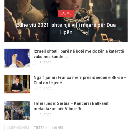
LAJME
Edhe viti 2021 ishte një vit i mbarë për Dua
Lipën
Izraeli shteti i parë në botë me dozën e katërt të
vaksinës kundër…
Jan 3, 2022
Nga 1 janari Franca merr presidencën e BE-së –
Cilat do të jenë…
Jan 3, 2022
Tmerruese: Serbia – Kanceri i Ballkanit
metastazon për Vitin e Ri
Jan 3, 2022
MËPARSHËM
TJETËR
1 të 459