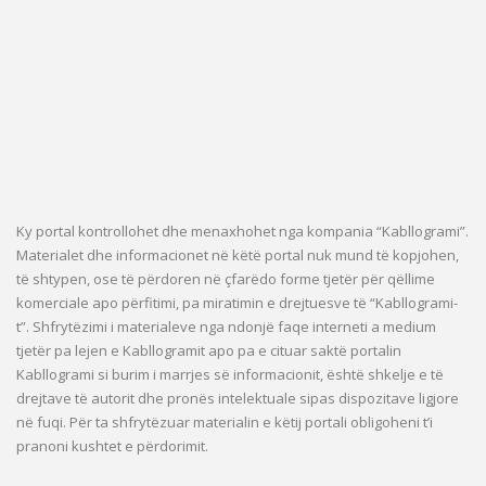
Ky portal kontrollohet dhe menaxhohet nga kompania “Kabllogrami”.
Materialet dhe informacionet në këtë portal nuk mund të kopjohen,
të shtypen, ose të përdoren në çfarëdo forme tjetër për qëllime
komerciale apo përfitimi, pa miratimin e drejtuesve të “Kabllogrami-
t”. Shfrytëzimi i materialeve nga ndonjë faqe interneti a medium
tjetër pa lejen e Kabllogramit apo pa e cituar saktë portalin
Kabllogrami si burim i marrjes së informacionit, është shkelje e të
drejtave të autorit dhe pronës intelektuale sipas dispozitave ligjore
në fuqi. Për ta shfrytëzuar materialin e këtij portali obligoheni t’i
pranoni kushtet e përdorimit.