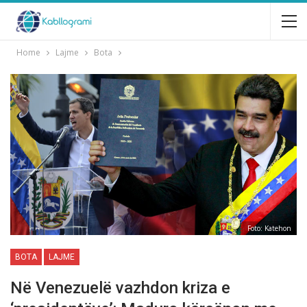
Home
Lajme
Bota
Foto: Katehon
BOTA
LAJME
Në Venezuelë vazhdon kriza e