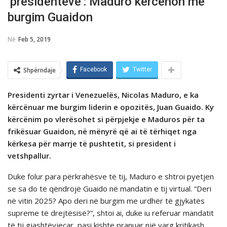
‘presidentëve’: Maduro kërcënon me
burgim Guaidon
Në
Feb 5, 2019
Shpërndaje
Facebook
Twitter
Presidenti zyrtar i Venezuelës, Nicolas Maduro, e ka
kërcënuar me burgim liderin e opozitës, Juan Guaido. Ky
kërcënim po vlerësohet si përpjekje e Maduros për ta
frikësuar Guaidon, në mënyrë që ai të tërhiqet nga
kërkesa për marrje të pushtetit, si president i
vetshpallur.
Duke folur para përkrahësve të tij, Maduro e shtroi pyetjen
se sa do të qëndrojë Guaido në mandatin e tij virtual. “Deri
në vitin 2025? Apo deri në burgim me urdhër të gjykatës
supreme të drejtësisë?”, shtoi ai, duke iu referuar mandatit
të tij gjashtëvjeçar, pasi kishte pranuar një varg kritikash