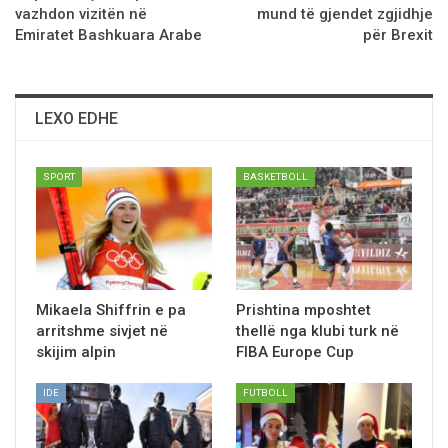
vazhdon vizitën në
mund të gjendet zgjidhje
Emiratet Bashkuara Arabe
për Brexit
LEXO EDHE
SPORT
BASKETBOLL
Mikaela Shiffrin e pa
Prishtina mposhtet
arritshme sivjet në
thellë nga klubi turk në
skijim alpin
FIBA Europe Cup
IDE
FUTBOLL