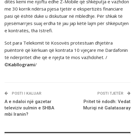
ditës kemi me njoftu edhe Z-Mobile që shkëputja e vazhdon
me 30 korrik ndërsa pjesa tjetër e ekspertizës financiare
pasi që është duke u diskutuar në mbledhje. Për shkak të
pjesëmarrjes suaj erdha të jau jap këtë lajm për shkëputjen
e kontratës, tha Istrefi.
Sot para Telekomit të Kosovës protestuan dhjetëra
puëntorë që kërkuan që kontrata 10 vjeçare me Dardafonin
të ndërpritet dhe që e njejta të mos vazhdohet. /
©
Kabllogrami
/
POSTI I KALUAR
POSTI TJETËR
A e ndaloi një gazetar
Pritet të ndodh: Vedat
televiziv sulmin e SHBA
Muriqi në Galatasaray
mbi Iranin?