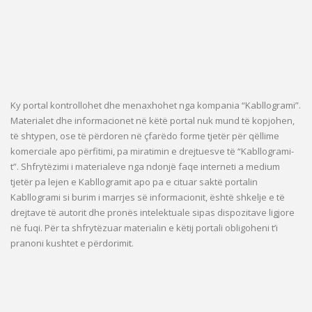
Ky portal kontrollohet dhe menaxhohet nga kompania “Kabllogrami”.
Materialet dhe informacionet në këtë portal nuk mund të kopjohen,
të shtypen, ose të përdoren në çfarëdo forme tjetër për qëllime
komerciale apo përfitimi, pa miratimin e drejtuesve të “Kabllogrami-
t”. Shfrytëzimi i materialeve nga ndonjë faqe interneti a medium
tjetër pa lejen e Kabllogramit apo pa e cituar saktë portalin
Kabllogrami si burim i marrjes së informacionit, është shkelje e të
drejtave të autorit dhe pronës intelektuale sipas dispozitave ligjore
në fuqi. Për ta shfrytëzuar materialin e këtij portali obligoheni t’i
pranoni kushtet e përdorimit.