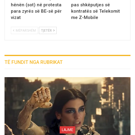
hёnёn (sot) nё protesta
pas shkëputjes së
para zyrës së BE-së për
kontratës së Telekomit
vizat
me Z-Mobile
MËPARSHËM
TJETËR
TË FUNDIT NGA RUBRIKAT
LAJME