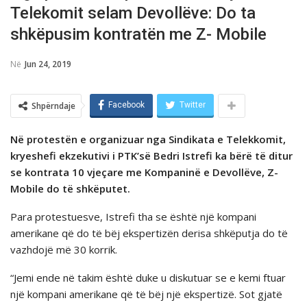
Telekomit selam Devollëve: Do ta
shkëpusim kontratën me Z- Mobile
Në
Jun 24, 2019
Shpërndaje
Facebook
Twitter
Në protestën e organizuar nga Sindikata e Telekkomit,
kryeshefi ekzekutivi i PTK’së Bedri Istrefi ka bërë të ditur
se kontrata 10 vjeçare me Kompaninë e Devollëve, Z-
Mobile do të shkëputet.
Para protestuesve, Istrefi tha se është një kompani
amerikane që do të bëj ekspertizën derisa shkëputja do të
vazhdojë më 30 korrik.
“Jemi ende në takim është duke u diskutuar se e kemi ftuar
një kompani amerikane që të bëj një ekspertizë. Sot gjatë