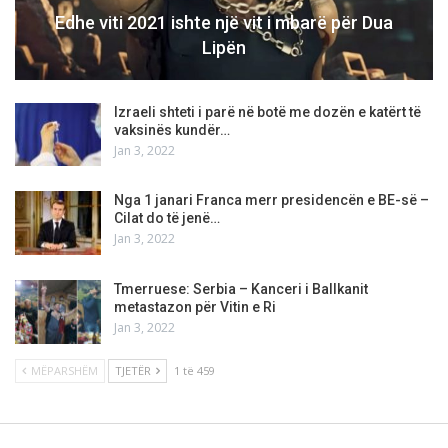
Edhe viti 2021 ishte një vit i mbarë për Dua
Lipën
Izraeli shteti i parë në botë me dozën e katërt të
vaksinës kundër…
Jan 3, 2022
Nga 1 janari Franca merr presidencën e BE-së –
Cilat do të jenë…
Jan 3, 2022
Tmerruese: Serbia – Kanceri i Ballkanit
metastazon për Vitin e Ri
Jan 3, 2022
MËPARSHËM
TJETËR
1 të 459