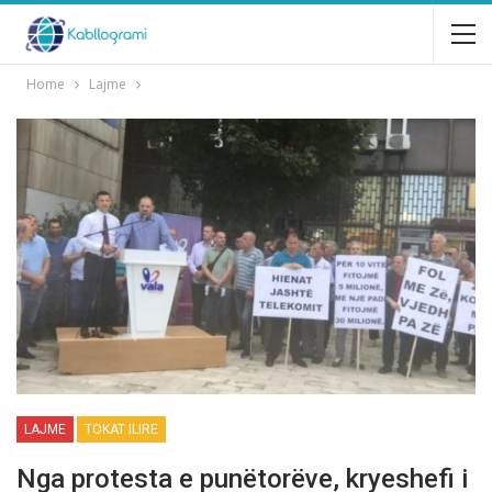
Home
Lajme
LAJME
TOKAT ILIRE
Nga protesta e punëtorëve, kryeshefi i