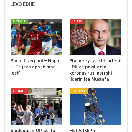
LEXO EDHE
FUTBOLL
LAJME
Sonte Liverpool – Napoli
Shumë zyrtarë të lartë të
– ‘Tё jesh apo tё mos
LDK-së pozitiv me
jesh’
koronavirus, përfshi
liderin Isa Mustafa
AKTUALE
EKONOMI
Studentët e UP-së, tё
Flet ARKEP-i