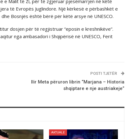
ë e Malit të Zi, për të zgjeruar pjesëmarrjen në këtë
tjera të Evropës Juglindore. Një kërkesë e përbashkët e
Zi dhe Bosnjës është bërë për këtë arsye në UNESCO.
tur dosjen për të regjistruar “eposin e kreshnikëve”.
aqitur nga ambasadori i Shqipërisë në UNESCO, Ferit
POSTI TJETËR
Ilir Meta pёruron librin “Marjana – Historia
shqiptare e nje austriakeje”
AKTUALE