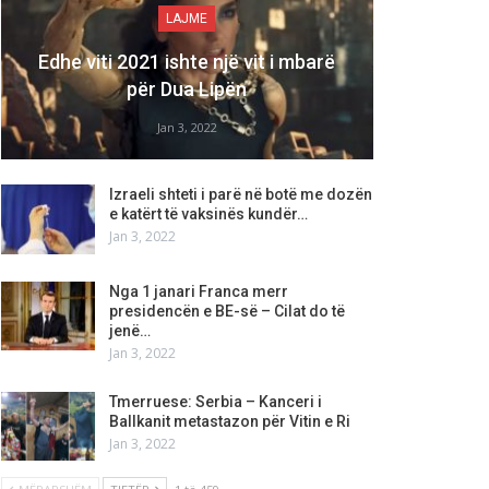
LAJME
Edhe viti 2021 ishte një vit i mbarë
për Dua Lipën
Jan 3, 2022
Izraeli shteti i parë në botë me dozën
e katërt të vaksinës kundër…
Jan 3, 2022
Nga 1 janari Franca merr
presidencën e BE-së – Cilat do të
jenë…
Jan 3, 2022
Tmerruese: Serbia – Kanceri i
Ballkanit metastazon për Vitin e Ri
Jan 3, 2022