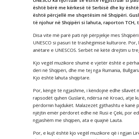
UNESCO ka njoftuar se është regjistruar si pasu
është bërë me kërkesë të Serbisë dhe ky është
është përcjellë me shqetësim në Shqipëri. Gusl
të njohur në Shqipëri si lahuta, raporton TCH
Disa vite më parë pati një përpjekje mes Shqipër
UNESCO si pasuri të trashëgimisë kulturore. Por,
anëtare e UNESCOS. Serbët në këtë drejtim u tre
Kjo vegël muzikore shumë e vjetër është e përhapu
deri në Shqipëri, dhe me tej nga Rumania, Bullgar
Kjo është lahuta shqiptare.
Por, këngë të ngjashme, i këndojnë edhe sllavët m
rapsodët quhen Guslarë, ndërsa në Kroaci, atje k
përdornin hajdukët. Malazezët gjithashtu e kanë p
njëjtin emër përdoret edhe në Rusi e Çeki, por 
ngjashëm me shqipen, ata e quajnë Lauta.
Por, e kujt është kjo vegël muzikore që i ngjan Li