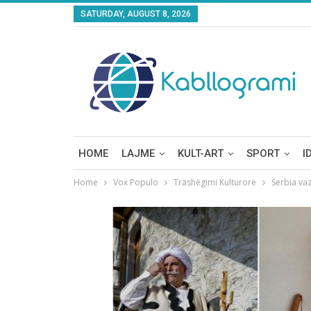
SATURDAY, AUGUST 8, 2026
HOME
LAJME
KULT-ART
SPORT
I
Home
Vox Populo
Trashëgimi Kulturore
Serbia va