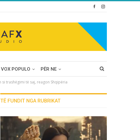
VOX POPULO
PËR NE
si trashëgimi të saj, reagon Shqipëria
TË FUNDIT NGA RUBRIKAT