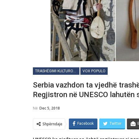
TRASHËGIMI KULTURORE
VOX POPULO
Serbia vazhdon ta vjedhё trashё
Regjistron në UNESCO lahutën si
Në
Dec 5, 2018
Shpërndaje
Facebook
Twitter