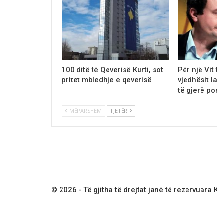
100 ditë të Qeverisë Kurti, sot
Për një Vit 
pritet mbledhje e qeverisë
vjedhësit la
të gjerë po
MËPARSHËM
TJETËR
© 2026 - Të gjitha të drejtat janë të rezervuara