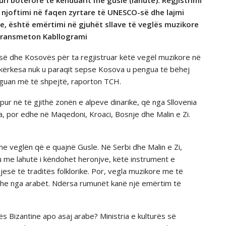
ri botërore të kënduarit me gusle (lahutë). Regjistrimi
 njoftimi në faqen zyrtare të UNESCO-së dhe lajmi
e, është emërtimi në gjuhët sllave të veglës muzikore
, transmeton Kabllogrami
isë dhe Kosovës për ta regjistruar këtë vegël muzikore në
 kërkesa nuk u paraqit sepse Kosova u pengua të bëhej
guan më të shpejtë, raporton TCH.
r në të gjithë zonën e alpeve dinarike, që nga Sllovenia
ia, por edhe në Maqedoni, Kroaci, Bosnje dhe Malin e Zi.
e veglën që e quajnë Gusle. Në Serbi dhe Malin e Zi,
u me lahutë i këndohet heronjve, këtë instrument e
jesë të traditës folklorike. Por, vegla muzikore me të
edhe nga arabët. Ndërsa rumunët kanë një emërtim të
rës Bizantine apo asaj arabe? Ministria e kulturës së