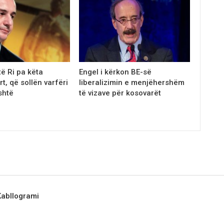
të Ri pa këta
Engel i kërkon BE-sё
rt, që sollën varfëri
liberalizimin e menjëhershёm
shtë
tё vizave pёr kosovarët
 Kabllogrami