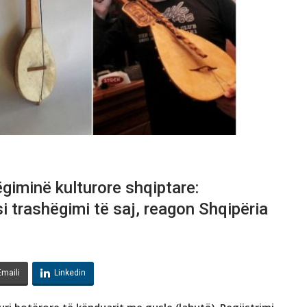
giminё kulturore shqiptare:
 trashëgimi të saj, reagon Shqipëria
Emaili
Linkedin