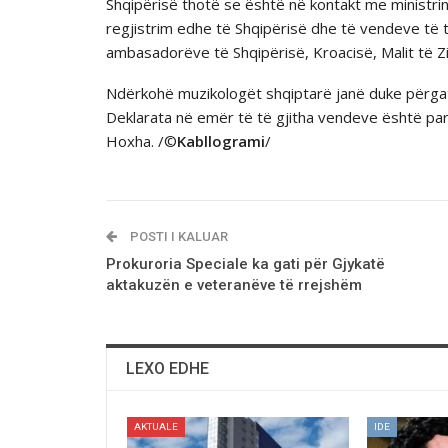
Shqipërisë thotë se është në kontakt me ministrin
regjistrim edhe të Shqipërisë dhe të vendeve të 
ambasadorëve të Shqipërisë, Kroacisë, Malit të 
Ndërkohë muzikologët shqiptarë janë duke përgati
Deklarata në emër të të gjitha vendeve është par
Hoxha. /©
Kabllogrami
/
POSTI I KALUAR
Prokuroria Speciale ka gati për Gjykatë
aktakuzën e veteranëve të rrejshëm
LEXO EDHE
AKTUALE
IDE