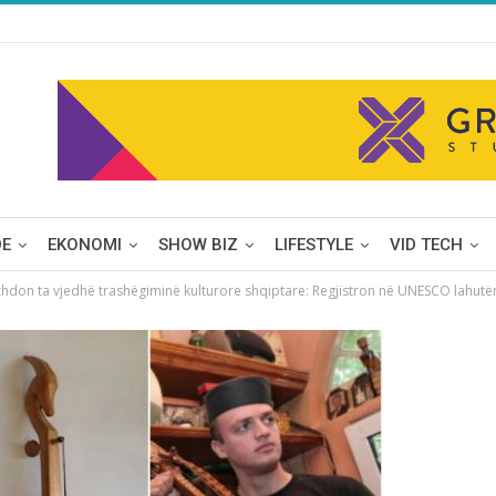
DE
EKONOMI
SHOW BIZ
LIFESTYLE
VID TECH
zhdon ta vjedhё trashёgiminё kulturore shqiptare: Regjistron në UNESCO lahutën 