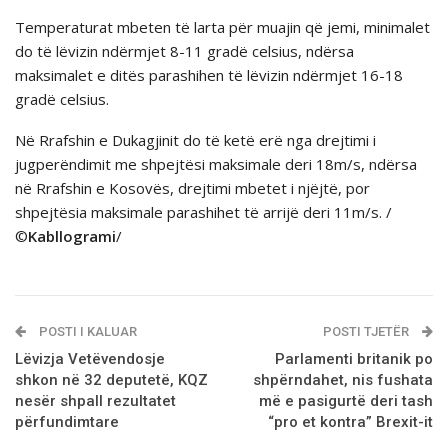
Temperaturat mbeten të larta për muajin që jemi, minimalet
do të lëvizin ndërmjet 8-11 gradë celsius, ndërsa
maksimalet e ditës parashihen të lëvizin ndërmjet 16-18
gradë celsius.
Në Rrafshin e Dukagjinit do të ketë erë nga drejtimi i
jugperëndimit me shpejtësi maksimale deri 18m/s, ndërsa
në Rrafshin e Kosovës, drejtimi mbetet i njëjtë, por
shpejtësia maksimale parashihet të arrijë deri 11m/s. /
©
Kabllogrami
/
POSTI I KALUAR
POSTI TJETËR
Lëvizja Vetëvendosje
Parlamenti britanik po
shkon në 32 deputetë, KQZ
shpërndahet, nis fushata
nesër shpall rezultatet
më e pasigurtë deri tash
përfundimtare
“pro et kontra” Brexit-it