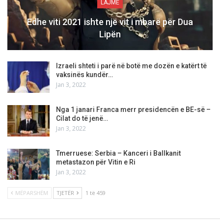
LAJME
Edhe viti 2021 ishte një vit i mbarë për Dua
Lipën
Izraeli shteti i parë në botë me dozën e katërt të
vaksinës kundër…
Jan 3, 2022
Nga 1 janari Franca merr presidencën e BE-së –
Cilat do të jenë…
Jan 3, 2022
Tmerruese: Serbia – Kanceri i Ballkanit
metastazon për Vitin e Ri
Jan 3, 2022
MËPARSHËM
TJETËR
1 të 459