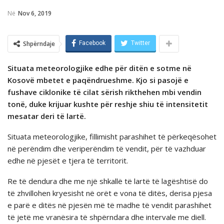
Në
Nov 6, 2019
Shpërndaje
Facebook
Twitter
Situata meteorologjike edhe për ditën e sotme në
Kosovë mbetet e paqëndrueshme. Kjo si pasojë e
fushave ciklonike të cilat sërish rikthehen mbi vendin
tonë, duke krijuar kushte për reshje shiu të intensitetit
mesatar deri të lartë.
Situata meteorologjike, fillimisht parashihet të përkeqësohet
në perëndim dhe veriperëndim të vendit, për të vazhduar
edhe në pjesët e tjera të territorit.
Re të dendura dhe me një shkallë të lartë të lagështisë do
të zhvillohen kryesisht në orët e vona të ditës, derisa pjesa
e parë e ditës në pjesën më të madhe të vendit parashihet
të jetë me vranësira të shpërndara dhe intervale me diell.