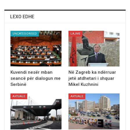
LEXO EDHE
UNCATEGORISED
LAJME
Kuvendi nesër mban
Në Zagreb ka ndërruar
seancë për dialogun me
jetë atdhetari i shquar
Serbinë
Mikel Kuzhnini
AKTUALE
AKTUALE