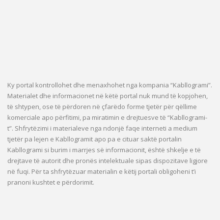
Ky portal kontrollohet dhe menaxhohet nga kompania “Kabllogrami”.
Materialet dhe informacionet në këtë portal nuk mund të kopjohen,
të shtypen, ose të përdoren në çfarëdo forme tjetër për qëllime
komerciale apo përfitimi, pa miratimin e drejtuesve të “Kabllogrami-
t”. Shfrytëzimi i materialeve nga ndonjë faqe interneti a medium
tjetër pa lejen e Kabllogramit apo pa e cituar saktë portalin
Kabllogrami si burim i marrjes së informacionit, është shkelje e të
drejtave të autorit dhe pronës intelektuale sipas dispozitave ligjore
në fuqi. Për ta shfrytëzuar materialin e këtij portali obligoheni t’i
pranoni kushtet e përdorimit.