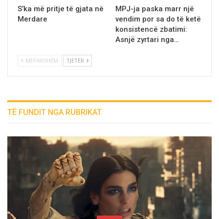
S’ka më pritje të gjata në
MPJ-ja paska marr një
Merdare
vendim por sa do të ketë
konsistencë zbatimi:
Asnjë zyrtari nga…
MËPARSHËM
TJETËR
TË FUNDIT NGA RUBRIKAT