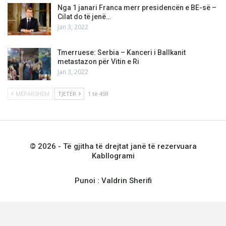
Nga 1 janari Franca merr presidencën e BE-së –
Cilat do të jenë…
Jan 3, 2022
Tmerruese: Serbia – Kanceri i Ballkanit
metastazon për Vitin e Ri
Jan 3, 2022
MËPARSHËM
TJETËR
1 të 459
© 2026 - Të gjitha të drejtat janë të rezervuara
Kabllogrami
Punoi :
Valdrin Sherifi