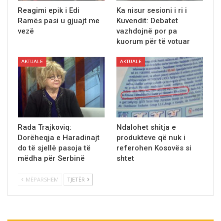
Reagimi epik i Edi
Ka nisur sesioni i ri i
Ramës pasi u gjuajt me
Kuvendit: Debatet
vezë
vazhdojnë por pa
kuorum për të votuar
AKTUALE
AKTUALE
Rada Trajkoviq:
Ndalohet shitja e
Dorëheqja e Haradinajt
produkteve që nuk i
do të sjellë pasoja të
referohen Kosovës si
mëdha për Serbinë
shtet
MËPARSHËM
TJETËR