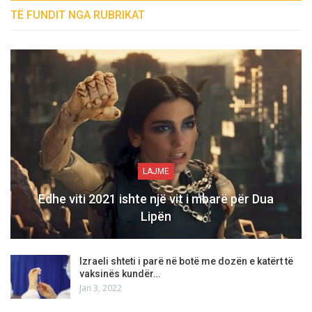
TË FUNDIT NGA RUBRIKAT
LAJME
Edhe viti 2021 ishte një vit i mbarë për Dua
Lipën
Izraeli shteti i parë në botë me dozën e katërt të
vaksinës kundër…
Jan 3, 2022