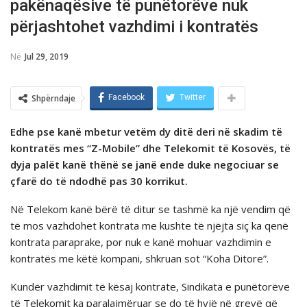
pakënaqësive të punëtorëve nuk
përjashtohet vazhdimi i kontratës
Në
Jul 29, 2019
Shpërndaje
Facebook
Twitter
Edhe pse kanë mbetur vetëm dy ditë deri në skadim të
kontratës mes “Z-Mobile” dhe Telekomit të Kosovës, të
dyja palët kanë thënë se janë ende duke negociuar se
çfarë do të ndodhë pas 30 korrikut.
Në Telekom kanë bërë të ditur se tashmë ka një vendim që
të mos vazhdohet kontrata me kushte të njëjta siç ka qenë
kontrata paraprake, por nuk e kanë mohuar vazhdimin e
kontratës me këtë kompani, shkruan sot “Koha Ditore”.
Kundër vazhdimit të kësaj kontrate, Sindikata e punëtorëve
të Telekomit ka paralajmëruar se do të hyjë në grevë që