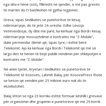
nga dita e hënë (sot), fillimisht në qendër, e më pas grevës
të martën do t’i bashkohen të gjitha regjionet.
Greva, sipas Sindikatës së punëtorëve të kësaj
ndërmarrjeje, do të jetë 24-orëshe. Edhe Lëvizja
Vetëvendosje, dy ditë më parë, ka kërkuar nga Bordi i kësaj
ndërmarrjeje mosvazhdimin e kontratës me “Z-Mobile”,
duke përmendur dëmin që, sipas tyre, i është bërë
Telekomit. Ajo ka kërkuar nga Bordi i Telekomit që më së
largu deri të hënën të bëjë publik vendimin për shkëputjen e
kontratës me “Z-Mobile”.
Në anën tjetër, kryetari i Sindikatës së punëtorëve të
Telekomit të Kosovës, Lahmih Balaj, për KosovaPress thotë
se beson që vendimi për 25 milionë euro nuk do të
ekzekutohet.
Balaj shton se nga 23 korriku është formuar këshilli i grevave
për organizimin dhe grupimin e punëtorëve që më 29 korrik