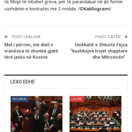
të fillojë të mbahet greva, për të parandaluar në ҫdo formë
vazhdimin e kontratës me Z-mobile. /©
Kabllogrami
/
POSTI I KALUAR
POSTI TJETËR
Mot i përzier, me diell e
Unikkatili e Shkurte Fejza
vranësira të shumta gjatë
“bashkojnë trojet shqiptare
tërë javës në Kosovë
dhe Mitrovicën”
LEXO EDHE
NGJARJE
LAJME