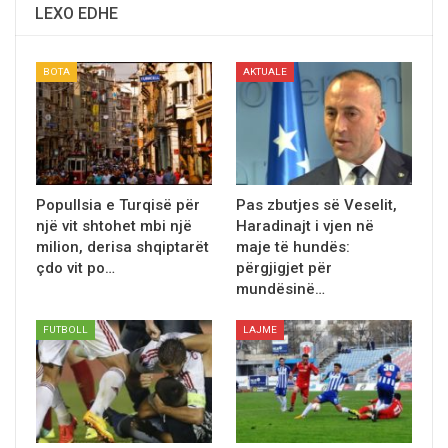
LEXO EDHE
BOTA
AKTUALE
Popullsia e Turqisë për
Pas zbutjes së Veselit,
një vit shtohet mbi një
Haradinajt i vjen në
milion, derisa shqiptarët
maje të hundës:
çdo vit po…
përgjigjet për
mundësinë…
FUTBOLL
LAJME