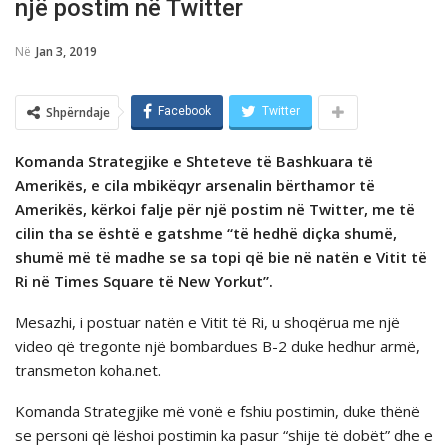
një postim në Twitter
Në
Jan 3, 2019
Shpërndaje
Facebook
Twitter
Komanda Strategjike e Shteteve të Bashkuara tё
Amerikёs, e cila mbikëqyr arsenalin bërthamor të
Amerikës, kërkoi falje për një postim në Twitter, me të
cilin tha se është e gatshme “të hedhë diçka shumë,
shumë më të madhe se sa topi që bie në natën e Vitit të
Ri në Times Square të New Yorkut”.
Mesazhi, i postuar natën e Vitit të Ri, u shoqërua me një
video që tregonte një bombardues B-2 duke hedhur armë,
transmeton koha.net.
Komanda Strategjike më vonë e fshiu postimin, duke thënë
se personi qё lёshoi postimin ka pasur “shije të dobët” dhe e