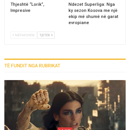
Thjeshtё “Lorik”,
Ndezet Superliga: Nga
Impresive
ky sezon Kosova me një
ekip më shumë në garat
evropiane
MËPARSHËM
TJETËR
TË FUNDIT NGA RUBRIKAT