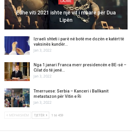
LAJME
Edhe viti 2021 ishte një vit i mbarë për Dua
Lipën
Izraeli shteti i parë në botë me dozën e katërt të
vaksinës kundër…
Jan 3, 2022
Nga 1 janari Franca merr presidencën e BE-së –
Cilat do të jenë…
Jan 3, 2022
Tmerruese: Serbia – Kanceri i Ballkanit
metastazon për Vitin e Ri
Jan 3, 2022
MËPARSHËM
TJETËR
1 të 459