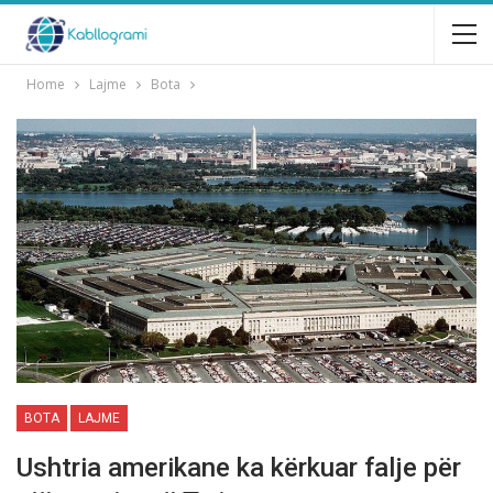
Home
Lajme
Bota
BOTA
LAJME
Ushtria amerikane ka kërkuar falje për