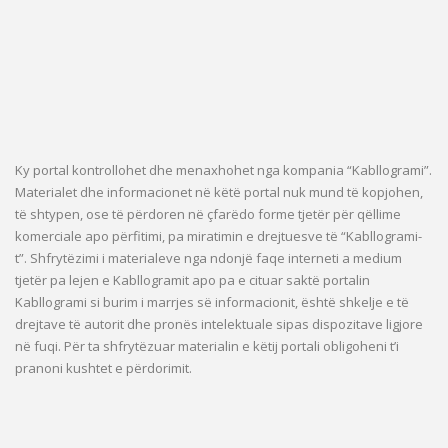
Ky portal kontrollohet dhe menaxhohet nga kompania “Kabllogrami”.
Materialet dhe informacionet në këtë portal nuk mund të kopjohen,
të shtypen, ose të përdoren në çfarëdo forme tjetër për qëllime
komerciale apo përfitimi, pa miratimin e drejtuesve të “Kabllogrami-
t”. Shfrytëzimi i materialeve nga ndonjë faqe interneti a medium
tjetër pa lejen e Kabllogramit apo pa e cituar saktë portalin
Kabllogrami si burim i marrjes së informacionit, është shkelje e të
drejtave të autorit dhe pronës intelektuale sipas dispozitave ligjore
në fuqi. Për ta shfrytëzuar materialin e këtij portali obligoheni t’i
pranoni kushtet e përdorimit.