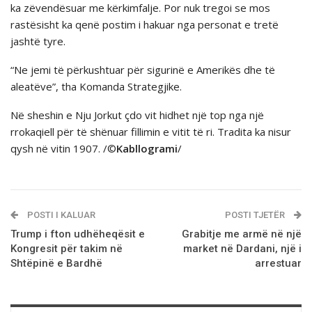
ka zëvendësuar me kërkimfalje. Por nuk tregoi se mos
rastёsisht ka qenё postim i hakuar nga personat e tretё
jashtё tyre.
“Ne jemi të përkushtuar për sigurinë e Amerikës dhe të
aleatëve”, tha Komanda Strategjike.
Në sheshin e Nju Jorkut çdo vit hidhet një top nga një
rrokaqiell për të shënuar fillimin e vitit të ri. Tradita ka nisur
qysh në vitin 1907. /©
Kabllogrami
/
POSTI I KALUAR
POSTI TJETËR
Trump i fton udhëheqësit e
Grabitje me armë në një
Kongresit për takim në
market në Dardani, një i
Shtëpinë e Bardhë
arrestuar