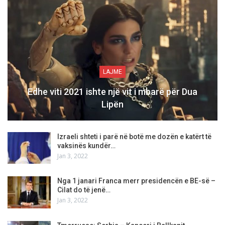
LAJME
Edhe viti 2021 ishte një vit i mbarë për Dua
Lipën
Izraeli shteti i parë në botë me dozën e katërt të
vaksinës kundër…
Jan 3, 2022
Nga 1 janari Franca merr presidencën e BE-së –
Cilat do të jenë…
Jan 3, 2022