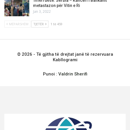
Tmerruese: Serbia – Kanceri i Ballkanit
metastazon për Vitin e Ri
Jan 3, 2022
MËPARSHËM
TJETËR
1 të 459
© 2026 - Të gjitha të drejtat janë të rezervuara
Kabllogrami
Punoi :
Valdrin Sherifi