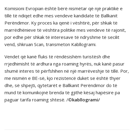
Komisioni Evropian është bërë nismëtar që një praktikë e
tillë të ndiqet edhe mes vendeve kandidate të Ballkanit
Perëndimor. Ky proces ka qenë i vështirë, për shkak të
marrëdhënieve të vështira politike mes vendeve të rajonit,
por edhe për shkak të interesave të ndryshme të secilit
vend, shkruan Scan, transmeton Kabllogrami.
Vendet që kanë fluks të rëndësishëm turistësh dhe
rrjedhimisht të ardhura nga roaming hyrës, nuk kanë pasur
shumë interes të përfshihen në një marrëveshje të tillë. Por,
me nismën e BE-së, kjo rezistencë duket se është thyer
dhe, së shpejti, qytetarët e Ballkanit Perëndimor do të
mund të komunikojnë brenda të gjithë kësaj hapësire pa
paguar tarifa roaming shtesë. /©
kabllogrami/