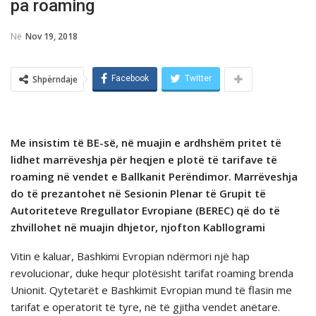
pa roaming
Në
Nov 19, 2018
Shpërndaje
Facebook
Twitter
Me insistim tё BE-sё, nё muajin e ardhshëm pritet të
lidhet marrëveshja pёr heqjen e plotë të tarifave të
roaming në vendet e Ballkanit Perëndimor. Marrëveshja
do të prezantohet në Sesionin Plenar të Grupit të
Autoriteteve Rregullator Evropiane (BEREC) që do të
zhvillohet në muajin dhjetor, njofton Kabllogrami
Vitin e kaluar, Bashkimi Evropian ndërmori një hap
revolucionar, duke hequr plotësisht tarifat roaming brenda
Unionit. Qytetarët e Bashkimit Evropian mund të flasin me
tarifat e operatorit të tyre, në të gjitha vendet anëtare.