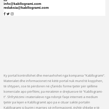
info@kabllogrami.com
redaksia@kabllogrami.com
Ky portal kontrollohet dhe menaxhohet nga kompania “Kabllogrami”.
Materialet dhe informacionet në këtë portal nuk mund të kopjohen,
të shtypen, ose të përdoren në çfarëdo forme tjetër për qëllime
komerciale apo përfitimi, pa miratimin e drejtuesve të “Kabllogrami-
t”. Shfrytëzimi i materialeve nga ndonjë faqe interneti a medium
tjetër pa lejen e Kabllogramit apo pa e cituar saktë portalin
Kabllogrami si burim i marrjes së informacionit, është shkelje e të