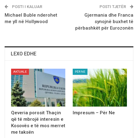
POSTI I KALUAR
POSTI TJETËR
Michael Buble nderohet
Gjermania dhe Franca
me yll në Hollywood
synojnё buxhet të
përbashkët për Eurozonën
LEXO EDHE
AKTUALE
PËR NE
Qeveria porosit Thaçin
Impresum – Për Ne
që të mbrojë interesin e
Kosovës e të mos merret
me taksën