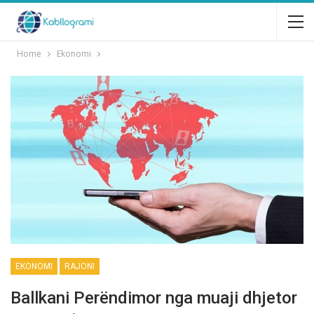
Home
Ekonomi
EKONOMI
RAJONI
Ballkani Perëndimor nga muaji dhjetor