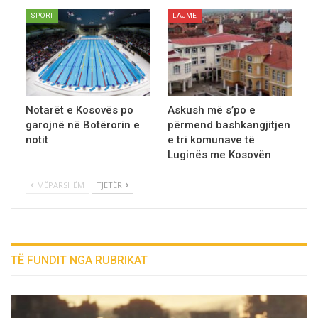
SPORT
LAJME
Notarët e Kosovës po
Askush mё s’po e
garojnë në Botërorin e
përmend bashkangjitjen
notit
e tri komunave tё
Luginёs me Kosovën
MËPARSHËM
TJETËR
TË FUNDIT NGA RUBRIKAT