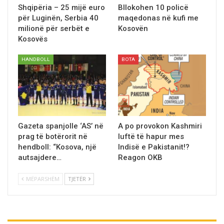
Shqipëria – 25 mijë euro
Bllokohen 10 policë
për Luginën, Serbia 40
maqedonas në kufi me
milionë për serbët e
Kosovën
Kosovës
HANDBOLL
BOTA
Gazeta spanjolle ‘AS’ në
A po provokon Kashmiri
prag të botërorit në
luftë të hapur mes
hendboll: “Kosova, një
Indisë e Pakistanit!?
autsajdere…
Reagon OKB
MËPARSHËM
TJETËR