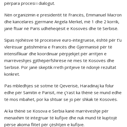
përpara procesi i dialogut.
Nën organizimin e presidentit të Francës, Emmanuel Macron
dhe kancelares gjermane Angela Merkel, më 1 dhe 2 korrik,
janë ftuar në Paris udhëheqësit e Kosovës dhe të Serbisë.
Sipas njohësve të proceseve euro-integruese, është për t’u
vlerësuar gatishmëria e Francës dhe Gjermanisë për të
intensifikuar dhe koordinuar përpjekjet për arritjen e
marrëveshjes gjithëpërfshirëse në mes të Kosovës dhe
Serbisë. Por janë skeptik rreth pritjeve të ndonjë rezultat
konkret.
Pas mbledhjes së sotme të Qeverisë, Haradinaj ka folur
edhe për Samitin e Parisit, me ç’rast ka thënë se mund edhe
të mos mbahet, por ka shtuar se jo për shkak të Kosovës.
Ai ka thënë se Kosova e Serbia kanë marrëveshje për
menaxhim të integruar të kufijve dhe nuk mund të kuptojë
përse akoma flitet për çështjen e kufijve.