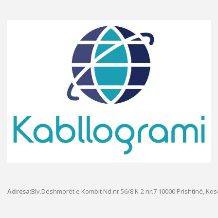
Adresa:
Blv.Dëshmorët e Kombit Nd.nr.56/8 K-2 nr.7
10000 Prishtinë, Ko