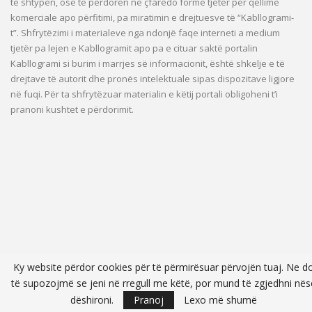
të shtypen, ose të përdoren në çfarëdo forme tjetër për qëllime
komerciale apo përfitimi, pa miratimin e drejtuesve të “Kabllogrami-
t”. Shfrytëzimi i materialeve nga ndonjë faqe interneti a medium
tjetër pa lejen e Kabllogramit apo pa e cituar saktë portalin
Kabllogrami si burim i marrjes së informacionit, është shkelje e të
drejtave të autorit dhe pronës intelektuale sipas dispozitave ligjore
në fuqi. Për ta shfrytëzuar materialin e këtij portali obligoheni t’i
pranoni kushtet e përdorimit.
Ky website përdor cookies për të përmirësuar përvojën tuaj. Ne d
të supozojmë se jeni në rregull me këtë, por mund të zgjedhni nës
dëshironi.
Pranoj
Lexo më shumë