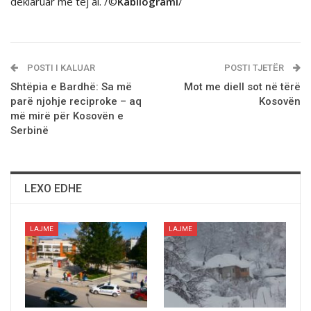
deklaruar më tej ai. /©
Kabllogrami
/
POSTI I KALUAR
POSTI TJETËR
Shtëpia e Bardhë: Sa më
Mot me diell sot në tërë
parë njohje reciproke – aq
Kosovën
më mirë për Kosovën e
Serbinë
LEXO EDHE
LAJME
LAJME