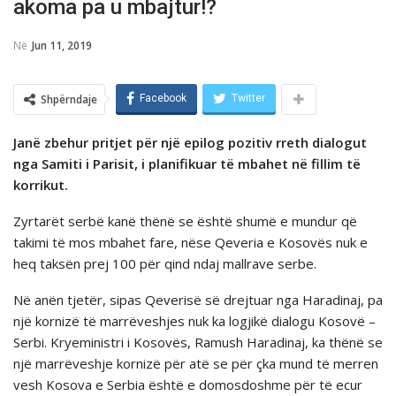
akoma pa u mbajtur!?
Në
Jun 11, 2019
Shpërndaje
Facebook
Twitter
Janë zbehur pritjet për një epilog pozitiv rreth dialogut
nga Samiti i Parisit, i planifikuar të mbahet në fillim të
korrikut.
Zyrtarët serbë kanë thënë se është shumë e mundur që
takimi të mos mbahet fare, nëse Qeveria e Kosovës nuk e
heq taksën prej 100 për qind ndaj mallrave serbe.
Në anën tjetër, sipas Qeverisë së drejtuar nga Haradinaj, pa
një kornizë të marrëveshjes nuk ka logjikë dialogu Kosovë –
Serbi. Kryeministri i Kosovës, Ramush Haradinaj, ka thënë se
një marrëveshje kornizë për atë se për çka mund të merren
vesh Kosova e Serbia është e domosdoshme për të ecur