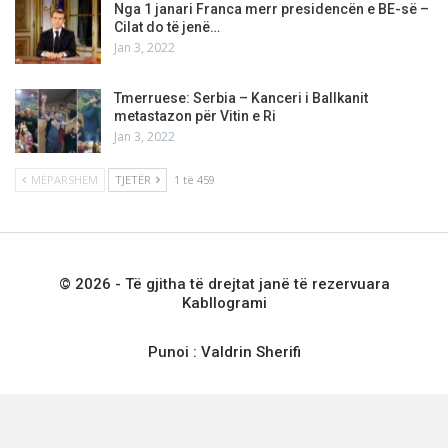
Nga 1 janari Franca merr presidencën e BE-së –
Cilat do të jenë…
Jan 3, 2022
Tmerruese: Serbia – Kanceri i Ballkanit
metastazon për Vitin e Ri
Jan 3, 2022
MËPARSHËM
TJETËR
1 të 459
© 2026 - Të gjitha të drejtat janë të rezervuara
Kabllogrami
Punoi :
Valdrin Sherifi