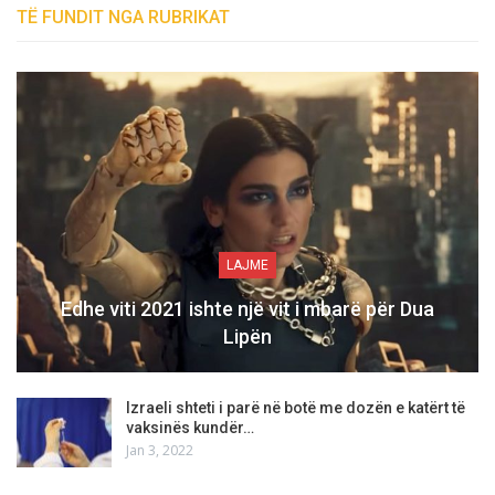
TË FUNDIT NGA RUBRIKAT
LAJME
Edhe viti 2021 ishte një vit i mbarë për Dua
Lipën
Izraeli shteti i parë në botë me dozën e katërt të
vaksinës kundër…
Jan 3, 2022