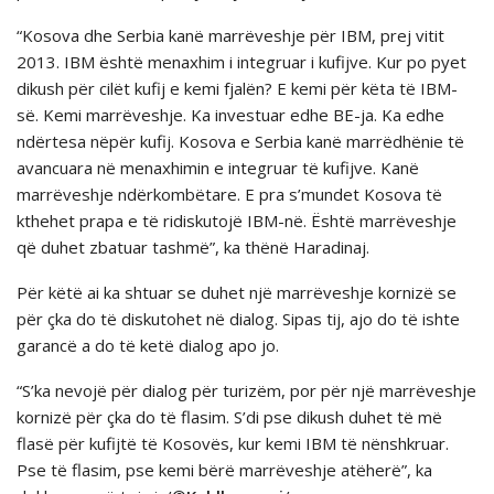
“Kosova dhe Serbia kanë marrëveshje për IBM, prej vitit
2013. IBM është menaxhim i integruar i kufijve. Kur po pyet
dikush për cilët kufij e kemi fjalën? E kemi për këta të IBM-
së. Kemi marrëveshje. Ka investuar edhe BE-ja. Ka edhe
ndërtesa nëpër kufij. Kosova e Serbia kanë marrëdhënie të
avancuara në menaxhimin e integruar të kufijve. Kanë
marrëveshje ndërkombëtare. E pra s’mundet Kosova të
kthehet prapa e të ridiskutojë IBM-në. Është marrëveshje
që duhet zbatuar tashmë”, ka thënë Haradinaj.
Për këtë ai ka shtuar se duhet një marrëveshje kornizë se
për çka do të diskutohet në dialog. Sipas tij, ajo do të ishte
garancë a do të ketë dialog apo jo.
“S’ka nevojë për dialog për turizëm, por për një marrëveshje
kornizë për çka do të flasim. S’di pse dikush duhet të më
flasë për kufijtë të Kosovës, kur kemi IBM të nënshkruar.
Pse të flasim, pse kemi bërë marrëveshje atëherë”, ka