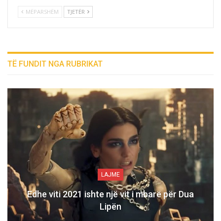
MËPARSHËM
TJETËR
TË FUNDIT NGA RUBRIKAT
LAJME
Edhe viti 2021 ishte një vit i mbarë për Dua
Lipën