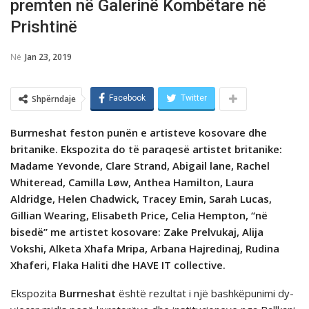
premten në Galerinë Kombëtare në
Prishtinë
Në
Jan 23, 2019
Shpërndaje
Facebook
Twitter
Burrneshat feston punën e artisteve kosovare dhe
britanike. Ekspozita do të paraqesë artistet britanike:
Madame Yevonde, Clare Strand, Abigail lane, Rachel
Whiteread, Camilla Løw, Anthea Hamilton, Laura
Aldridge, Helen Chadwick, Tracey Emin, Sarah Lucas,
Gillian Wearing, Elisabeth Price, Celia Hempton, ‘‘në
bisedë’’ me artistet kosovare: Zake Prelvukaj, Alija
Vokshi, Alketa Xhafa Mripa, Arbana Hajredinaj, Rudina
Xhaferi, Flaka Haliti dhe HAVE IT collective.
Ekspozita
Burrneshat
është rezultat i një bashkëpunimi dy-