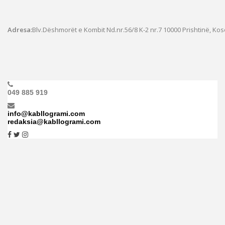
Adresa:
Blv.Dëshmorët e Kombit Nd.nr.56/8 K-2 nr.7
10000 Prishtinë, Ko
049 885 919
info@kabllogrami.com
redaksia@kabllogrami.com