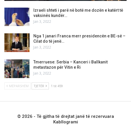
Izraeli shteti i parë në botë me dozën e katërt të
vaksinës kundër…
Jan 3, 2022
Nga 1 janari Franca merr presidencën e BE-së –
Cilat do të jenë…
Jan 3, 2022
Tmerruese: Serbia – Kanceri i Ballkanit
metastazon për Vitin e Ri
Jan 3, 2022
MËPARSHËM
TJETËR
1 të 459
© 2026 - Të gjitha të drejtat janë të rezervuara
Kabllogrami