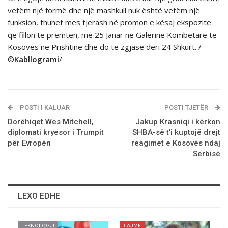
vetëm një formë dhe një mashkull nuk është vetëm një
funksion, thuhet mes tjerash në promon e kësaj ekspozite
që fillon të premten, më 25 Janar në Galerinë Kombëtare të
Kosovës në Prishtinë dhe do të zgjasë deri 24 Shkurt. /
©
Kabllogrami
/
POSTI I KALUAR
POSTI TJETËR
Dorëhiqet Wes Mitchell,
Jakup Krasniqi i kërkon
diplomati kryesor i Trumpit
SHBA-së t’i kuptojë drejt
për Evropën
reagimet e Kosovës ndaj
Serbisë
LEXO EDHE
TEKNOLOGJI
LAJME