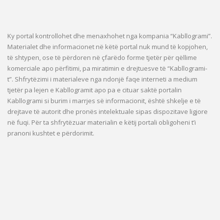
Ky portal kontrollohet dhe menaxhohet nga kompania “Kabllogrami”.
Materialet dhe informacionet në këtë portal nuk mund të kopjohen,
të shtypen, ose të përdoren në çfarëdo forme tjetër për qëllime
komerciale apo përfitimi, pa miratimin e drejtuesve të “Kabllogrami-
t”. Shfrytëzimi i materialeve nga ndonjë faqe interneti a medium
tjetër pa lejen e Kabllogramit apo pa e cituar saktë portalin
Kabllogrami si burim i marrjes së informacionit, është shkelje e të
drejtave të autorit dhe pronës intelektuale sipas dispozitave ligjore
në fuqi. Për ta shfrytëzuar materialin e këtij portali obligoheni t’i
pranoni kushtet e përdorimit.