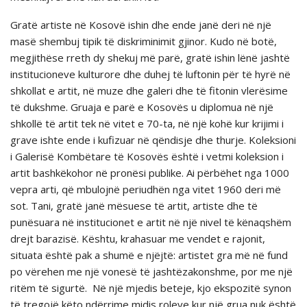
Gratë artiste në Kosovë ishin dhe ende janë deri në një
masë shembuj tipik të diskriminimit gjinor. Kudo në botë,
megjithëse rreth dy shekuj më parë, gratë ishin lënë jashtë
institucioneve kulturore dhe duhej të luftonin për të hyrë në
shkollat e artit, në muze dhe galeri dhe të fitonin vlerësime
të dukshme. Gruaja e parë e Kosovës u diplomua në një
shkollë të artit tek në vitet e 70-ta, në një kohë kur krijimi i
grave ishte ende i kufizuar në qëndisje dhe thurje. Koleksioni
i Galerisë Kombëtare të Kosovës është i vetmi koleksion i
artit bashkëkohor në pronësi publike. Ai përbëhet nga 1000
vepra arti, që mbulojnë periudhën nga vitet 1960 deri më
sot. Tani, gratë janë mësuese të artit, artiste dhe të
punësuara në institucionet e artit në një nivel të kënaqshëm
drejt barazisë. Kështu, krahasuar me vendet e rajonit,
situata është pak a shumë e njëjtë: artistet gra më në fund
po vërehen me një vonesë të jashtëzakonshme, por me një
ritëm të sigurtë. Në një mjedis beteje, kjo ekspozitë synon
të tregojë këto ndërrime midis roleve kur një grua nuk është