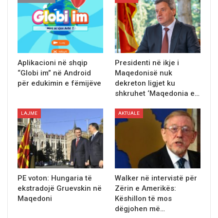
Aplikacioni në shqip
Presidenti në ikje i
“Globi im” në Android
Maqedonisë nuk
për edukimin e fëmijëve
dekreton ligjet ku
shkruhet ‘Maqedonia e…
LAJME
AKTUALE
PE voton: Hungaria të
Walker në intervistë për
ekstradojë Gruevskin në
Zërin e Amerikës:
Maqedoni
Këshillon të mos
dëgjohen më…