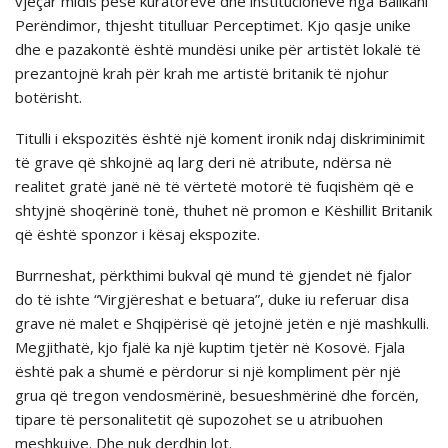
vjeçar midis pesë kuratorëve dhe institucioneve nga Ballkani
Perëndimor, thjesht titulluar Perceptimet. Kjo qasje unike
dhe e pazakontë është mundësi unike për artistët lokalë të
prezantojnë krah për krah me artistë britanik të njohur
botërisht.
Titulli i ekspozitës është një koment ironik ndaj diskriminimit
të grave që shkojnë aq larg deri në atribute, ndërsa në
realitet gratë janë në të vërtetë motorë të fuqishëm që e
shtyjnë shoqërinë tonë, thuhet në promon e Këshillit Britanik
që është sponzor i kësaj ekspozite.
Burrneshat, përkthimi bukval që mund të gjendet në fjalor
do të ishte “Virgjëreshat e betuara”, duke iu referuar disa
grave në malet e Shqipërisë që jetojnë jetën e një mashkulli.
Megjithatë, kjo fjalë ka një kuptim tjetër në Kosovë. Fjala
është pak a shumë e përdorur si një kompliment për një
grua që tregon vendosmërinë, besueshmërinë dhe forcën,
tipare të personalitetit që supozohet se u atribuohen
meshkujve. Dhe nuk derdhin lot.