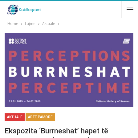
Home
Lajme
Aktuale
AKTUALE
ARTE PAMORE
Ekspozita ‘Burrneshat’ hapet të