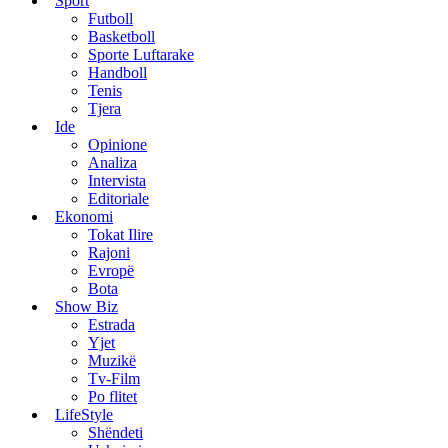
Sport
Futboll
Basketboll
Sporte Luftarake
Handboll
Tenis
Tjera
Ide
Opinione
Analiza
Intervista
Editoriale
Ekonomi
Tokat Ilire
Rajoni
Evropë
Bota
Show Biz
Estrada
Yjet
Muzikë
Tv-Film
Po flitet
LifeStyle
Shëndeti