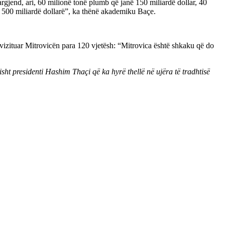
rgjend, ari, 60 milionë tonë plumb që janë 150 miliardë dollar, 40
htë 500 miliardë dollarë”, ka thënë akademiku Baçe.
 vizituar Mitrovicën para 120 vjetësh: “Mitrovica është shkaku që do
sht presidenti Hashim Thaçi që ka hyrë thellë në ujëra të tradhtisë