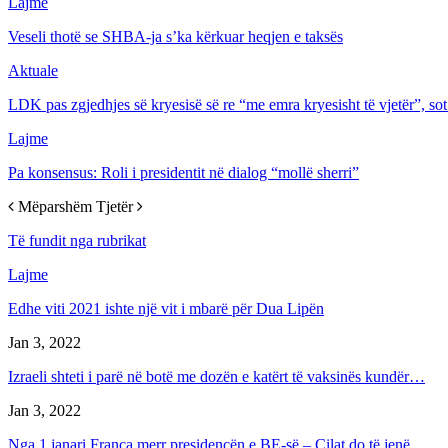
Lajme
Veseli thotë se SHBA-ja s’ka kërkuar heqjen e taksës
Aktuale
LDK pas zgjedhjes së kryesisë së re “me emra kryesisht të vjetër”, s
Lajme
Pa konsensus: Roli i presidentit nё dialog “mollё sherri”
Mëparshëm
Tjetër
Të fundit nga rubrikat
Lajme
Edhe viti 2021 ishte një vit i mbarë për Dua Lipën
Jan 3, 2022
Izraeli shteti i parë në botë me dozën e katërt të vaksinës kundër…
Jan 3, 2022
Nga 1 janari Franca merr presidencën e BE-së – Cilat do të jenë…