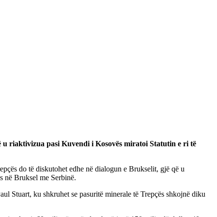
u riaktivizua pasi Kuvendi i Kosovës miratoi Statutin e ri të
epçës do të diskutohet edhe në dialogun e Brukselit, gjë që u
ës në Bruksel me Serbinë.
ul Stuart, ku shkruhet se pasuritë minerale të Trepçës shkojnë diku