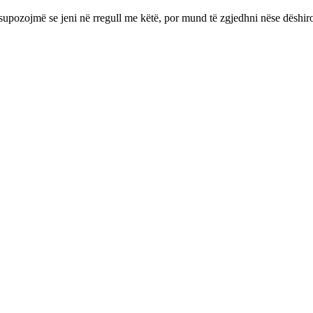
supozojmë se jeni në rregull me këtë, por mund të zgjedhni nëse dëshir