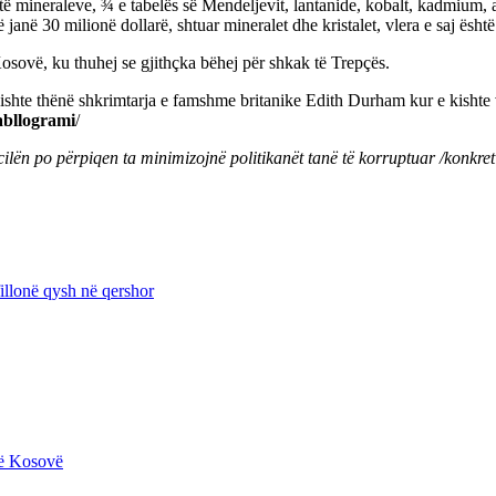
ë mineraleve, ¾ e tabelës së Mendeljevit, lantanide, kobalt, kadmium, a
 janë 30 milionë dollarë, shtuar mineralet dhe kristalet, vlera e saj ës
 Kosovë, ku thuhej se gjithçka bëhej për shkak të Trepçës.
 kishte thënë shkrimtarja e famshme britanike Edith Durham kur e kishte
bllogrami
/
ilën po përpiqen ta minimizojnë politikanët tanë të korruptuar /konkreti
illonë qysh në qershor
në Kosovë