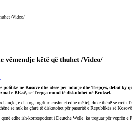
huhet /Video/
me vëmendje këtë që thuhet /Video/
n
 politike në Kosovë dhe idesë për ndarje dhe Trepçës, debat ky që 
izmat e BE-së, se Trepça mund të diskutohet në Bruksel.
ançiq, e cila nga ngritur tensionet edhe më tej, duke thënë se rreth Tr
 thënë se nuk ka çfarë të diskutohet për pasuritë e Republikës së Kosov
 qenë edhe ish-korrespodent i Deutche Welle, ka treguar për veprën e Pa