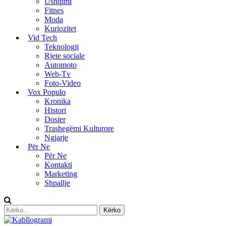
Ushqimi
Fitnes
Moda
Kuriozitet
Vid Tech
Teknologji
Rjete sociale
Automoto
Web-Tv
Foto-Video
Vox Populo
Kronika
Histori
Dosier
Trashegëmi Kulturore
Ngjarje
Për Ne
Për Ne
Kontakti
Marketing
Shpallje