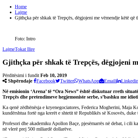
Home
Lajme
Gjithçka për shkak të Trepçës, dëgjojeni me vëmendje këtë që t
Foto: Intro
Lajme
Tokat Ilire
Gjithçka për shkak të Trepçës, dëgjojeni 
Përditësimi i fundit
Feb 10, 2019
Shpërndaje
Facebook
Twitter
WhatsApp
Emaili
Linkedi
Në emisionin ‘Arena’ të “Ora News” është diskutuar rreth situatës
Trepçës dhe pretendimeve hegjemoniste serbe, s’bashku me idiot
Ka qenë zëdhënësja e kryenegociatores, Federica Mogherini, Maja Kocij
kundërshtua fortë nga krerët e shtetit të Republikës së Kosovës, duke
Profesori dhe akademiku Apollon Baçe, pjesëmarrës në debat, i cili ka
në vlerë prej 500 miliardë dollarëve.