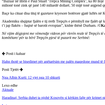
“Bazuar në librin e Paul Stuart ‘Trepca Mining Complex’, ka 80 lloje t
milionë tonë zink që janë 140 miliardë dollarë, 50 mijë tonë argjend që
Baçe ka cituar disa tituj të gazetave kryesore botërore gjatë luftës në
Akademiku shqiptar fjalën e tij rreth Trepçës e përmbyll me fjalët që
t’i jap flakën – fuqisë së barotit evropian”, kishte thënë Durham. /©
Ka
Në vijim dëgjojeni me vëmendje videon për vlerën reale të Trepçës të c
kombëtare/ për ta bërë Trepçën pjesë të pazarit me Serbinë:
Posti i kaluar
Hahn thotë se bisedimet për anëtarësim me palën maqedone mund të f
Posti Tjetër
Nga Albin Kurti: 12 vjet nga 10 shkurti
Lexo edhe
Aktuale
Haradinaj: Serbia duhet ta njohë Kosovën si kërkim falje për krimet 