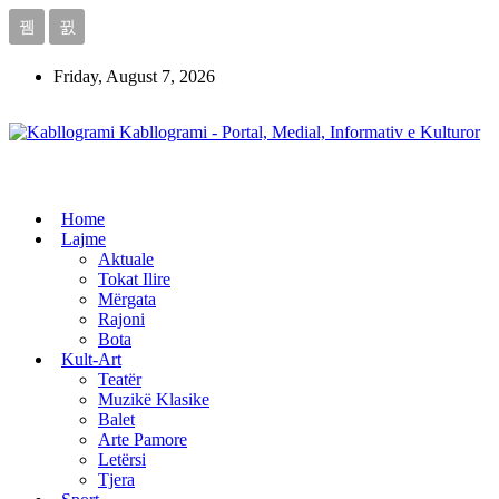
Friday, August 7, 2026
Kabllogrami - Portal, Medial, Informativ e Kulturor
Home
Lajme
Aktuale
Tokat Ilire
Mërgata
Rajoni
Bota
Kult-Art
Teatër
Muzikë Klasike
Balet
Arte Pamore
Letërsi
Tjera