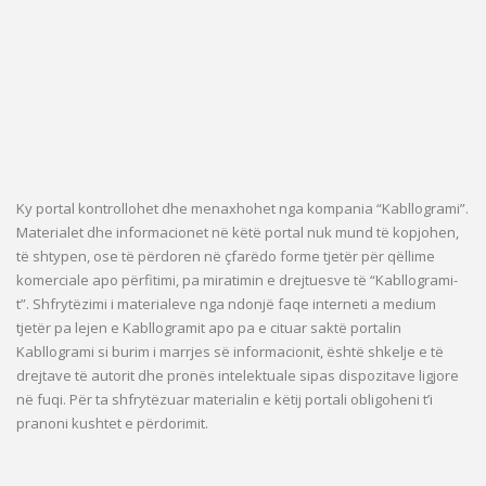
Ky portal kontrollohet dhe menaxhohet nga kompania “Kabllogrami”.
Materialet dhe informacionet në këtë portal nuk mund të kopjohen,
të shtypen, ose të përdoren në çfarëdo forme tjetër për qëllime
komerciale apo përfitimi, pa miratimin e drejtuesve të “Kabllogrami-
t”. Shfrytëzimi i materialeve nga ndonjë faqe interneti a medium
tjetër pa lejen e Kabllogramit apo pa e cituar saktë portalin
Kabllogrami si burim i marrjes së informacionit, është shkelje e të
drejtave të autorit dhe pronës intelektuale sipas dispozitave ligjore
në fuqi. Për ta shfrytëzuar materialin e këtij portali obligoheni t’i
pranoni kushtet e përdorimit.