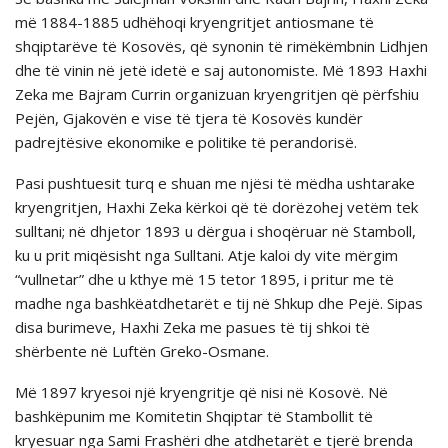
më 1884-1885 udhëhoqi kryengritjet antiosmane të
shqiptarëve të Kosovës, që synonin të rimëkëmbnin Lidhjen
dhe të vinin në jetë idetë e saj autonomiste. Më 1893 Haxhi
Zeka me Bajram Currin organizuan kryengritjen që përfshiu
Pejën, Gjakovën e vise të tjera të Kosovës kundër
padrejtësive ekonomike e politike të perandorisë.
Pasi pushtuesit turq e shuan me njësi të mëdha ushtarake
kryengritjen, Haxhi Zeka kërkoi që të dorëzohej vetëm tek
sulltani; në dhjetor 1893 u dërgua i shoqëruar në Stamboll,
ku u prit miqësisht nga Sulltani. Atje kaloi dy vite mërgim
“vullnetar” dhe u kthye më 15 tetor 1895, i pritur me të
madhe nga bashkëatdhetarët e tij në Shkup dhe Pejë. Sipas
disa burimeve, Haxhi Zeka me pasues të tij shkoi të
shërbente në Luftën Greko-Osmane.
Më 1897 kryesoi një kryengritje që nisi në Kosovë. Në
bashkëpunim me Komitetin Shqiptar të Stambollit të
kryesuar nga Sami Frashëri dhe atdhetarët e tjerë brenda