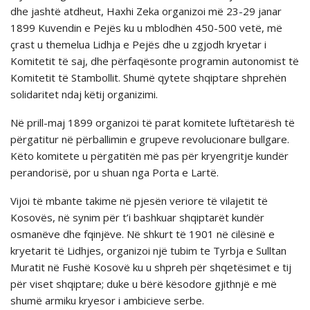
dhe jashtë atdheut, Haxhi Zeka organizoi më 23-29 janar
1899 Kuvendin e Pejës ku u mblodhën 450-500 vetë, më
çrast u themelua Lidhja e Pejës dhe u zgjodh kryetar i
Komitetit të saj, dhe përfaqësonte programin autonomist të
Komitetit të Stambollit. Shumë qytete shqiptare shprehën
solidaritet ndaj këtij organizimi.
Në prill-maj 1899 organizoi të parat komitete luftëtarësh të
përgatitur në përballimin e grupeve revolucionare bullgare.
Këto komitete u përgatitën më pas për kryengritje kundër
perandorisë, por u shuan nga Porta e Lartë.
Vijoi të mbante takime në pjesën veriore të vilajetit të
Kosovës, në synim për t’i bashkuar shqiptarët kundër
osmanëve dhe fqinjëve. Në shkurt të 1901 në cilësinë e
kryetarit të Lidhjes, organizoi një tubim te Tyrbja e Sulltan
Muratit në Fushë Kosovë ku u shpreh për shqetësimet e tij
për viset shqiptare; duke u bërë kësodore gjithnjë e më
shumë armiku kryesor i ambicieve serbe.