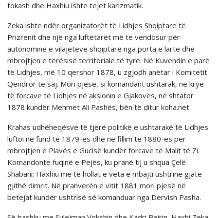
tokash dhe Haxhiu ishte tejet karizmatik.
Zeka ishte ndër organizatorët të Lidhjes Shqiptare të
Prizrenit dhe një nga luftëtarët më të vendosur për
autonominë e vilajeteve shqiptare nga porta e lartë dhe
mbrojtjen e tërësisë territoriale të tyre. Në Kuvendin e parë
të Lidhjes, më 10 qershor 1878, u zgjodh anëtar i Komitetit
Qendror të saj. Mori pjesë, si komandant ushtarak, në krye
të forcave të Lidhjes në aksionin e Gjakovës, në shtator
1878 kundër Mehmet Ali Pashës, bën të ditur koha.net.
Krahas udhëheqësve të tjerë politikë e ushtarakë të Lidhjes
luftoi në fund të 1879-ës dhe në fillim të 1880-ës për
mbrojtjen e Plavës e Gucisë kundër forcave të Malit të Zi.
Komandonte fuqinë e Pejës, ku pranë tij u shqua Çelë
Shabani; Haxhiu me të hollat e veta e mbajti ushtrinë gjatë
gjithë dimrit. Në pranverën e vitit 1881 mori pjesë në
betejat kundër ushtrisë së komanduar nga Dervish Pasha.
Së bashku me Sulejman Vokshin dhe Kadri Bajrin, Haxhi Zeka