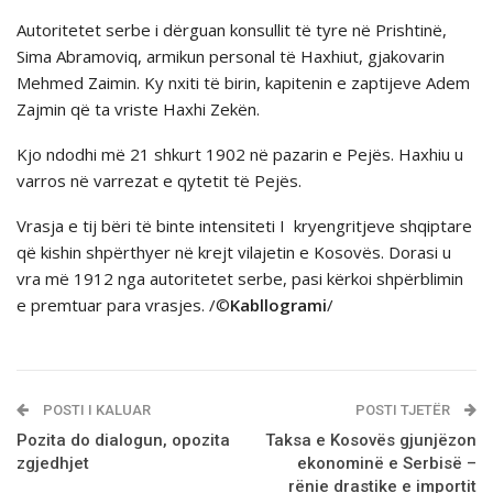
Autoritetet serbe i dërguan konsullit të tyre në Prishtinë,
Sima Abramoviq, armikun personal të Haxhiut, gjakovarin
Mehmed Zaimin. Ky nxiti të birin, kapitenin e zaptijeve Adem
Zajmin që ta vriste Haxhi Zekën.
Kjo ndodhi më 21 shkurt 1902 në pazarin e Pejës. Haxhiu u
varros në varrezat e qytetit të Pejës.
Vrasja e tij bëri të binte intensiteti I kryengritjeve shqiptare
që kishin shpërthyer në krejt vilajetin e Kosovës. Dorasi u
vra më 1912 nga autoritetet serbe, pasi kërkoi shpërblimin
e premtuar para vrasjes. /©
Kabllogrami
/
POSTI I KALUAR
POSTI TJETËR
Pozita do dialogun, opozita
Taksa e Kosovës gjunjëzon
zgjedhjet
ekonominë e Serbisë –
rënie drastike e importit