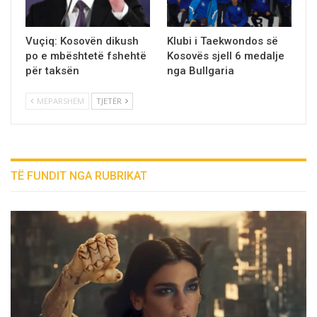
Vuçiq: Kosovën dikush
Klubi i Taekwondos së
po e mbështetë fshehtë
Kosovës sjell 6 medalje
për taksën
nga Bullgaria
MËPARSHËM
TJETËR
TË FUNDIT NGA RUBRIKAT