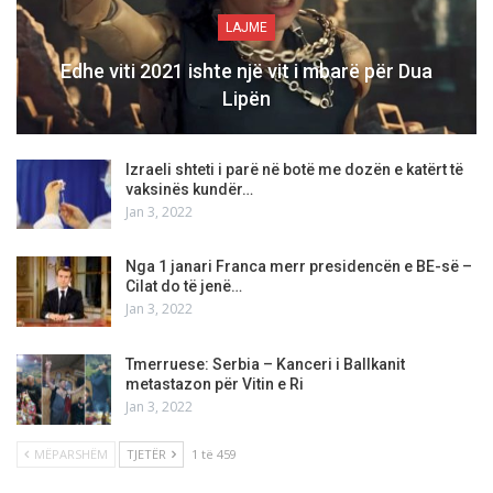
LAJME
Edhe viti 2021 ishte një vit i mbarë për Dua
Lipën
Izraeli shteti i parë në botë me dozën e katërt të
vaksinës kundër…
Jan 3, 2022
Nga 1 janari Franca merr presidencën e BE-së –
Cilat do të jenë…
Jan 3, 2022
Tmerruese: Serbia – Kanceri i Ballkanit
metastazon për Vitin e Ri
Jan 3, 2022
MËPARSHËM
TJETËR
1 të 459