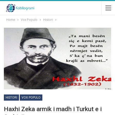
Home
Vox Populo
Histori
HISTORI
VOX POPULO
Haxhi Zeka armik i madh i Turkut e i