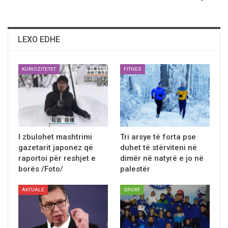
LEXO EDHE
KURIOZITETET
FITNES
I zbulohet mashtrimi
Tri arsye të forta pse
gazetarit japonez qё
duhet të stërviteni në
raportoi për reshjet e
dimër në natyrё e jo në
borës /Foto/
palestër
AKTUALE
SPORT