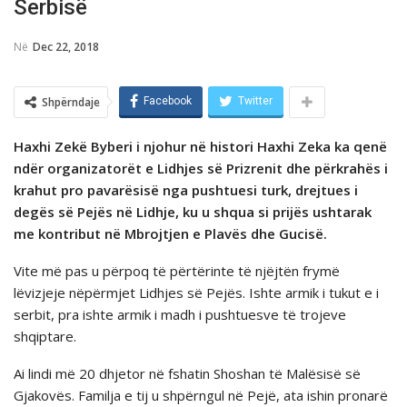
Serbisë
Në
Dec 22, 2018
Shpërndaje
Facebook
Twitter
Haxhi Zekë Byberi i njohur në histori Haxhi Zeka ka qenë
ndër organizatorët e Lidhjes së Prizrenit dhe përkrahës i
krahut pro pavarësisë nga pushtuesi turk, drejtues i
degës së Pejës në Lidhje, ku u shqua si prijës ushtarak
me kontribut në Mbrojtjen e Plavës dhe Gucisë.
Vite më pas u përpoq të përtërinte të njëjtën frymë
lëvizjeje nëpërmjet Lidhjes së Pejës. Ishte armik i tukut e i
serbit, pra ishte armik i madh i pushtuesve të trojeve
shqiptare.
Ai lindi më 20 dhjetor në fshatin Shoshan të Malësisë së
Gjakovës. Familja e tij u shpërngul në Pejë, ata ishin pronarë