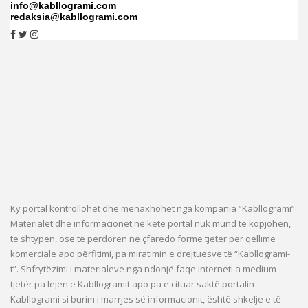
info@kabllogrami.com
redaksia@kabllogrami.com
Ky portal kontrollohet dhe menaxhohet nga kompania “Kabllogrami”.
Materialet dhe informacionet në këtë portal nuk mund të kopjohen,
të shtypen, ose të përdoren në çfarëdo forme tjetër për qëllime
komerciale apo përfitimi, pa miratimin e drejtuesve të “Kabllogrami-
t”. Shfrytëzimi i materialeve nga ndonjë faqe interneti a medium
tjetër pa lejen e Kabllogramit apo pa e cituar saktë portalin
Kabllogrami si burim i marrjes së informacionit, është shkelje e të