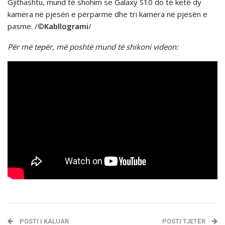
Gjithashtu, mund të shohim se Galaxy S10 do të ketë dy
kamera në pjesën e përparme dhe tri kamera në pjesën e
pasme. /©
Kabllogrami
/
Për më tepër, mё poshtё mund tё shikoni videon:
POSTI I KALUAR
POSTI TJETËR