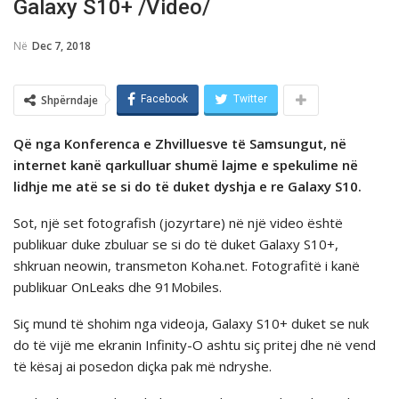
Galaxy S10+ /Video/
Në
Dec 7, 2018
Shpërndaje
Facebook
Twitter
Që nga Konferenca e Zhvilluesve tё Samsungut, në
internet kanë qarkulluar shumë lajme e spekulime në
lidhje me atë se si do të duket dyshja e re Galaxy S10.
Sot, një set fotografish (jozyrtare) në një video është
publikuar duke zbuluar se si do të duket Galaxy S10+,
shkruan neowin, transmeton Koha.net. Fotografitë i kanë
publikuar OnLeaks dhe 91Mobiles.
Siç mund të shohim nga videoja, Galaxy S10+ duket se nuk
do të vijë me ekranin Infinity-O ashtu siç pritej dhe në vend
të kësaj ai posedon diçka pak më ndryshe.