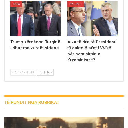
BOTA
AKTUALE
Trump kërcënon Turqinë
A ka të drejtë Presidenti
lidhur me kurdët sirianë
t’i caktojë afat LVV’së
për nominimin e
Kryeministrit?
MËPARSHËM
TJETËR
TË FUNDIT NGA RUBRIKAT