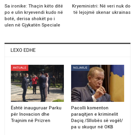
Sa ironike: Thaçin kёto ditё
Kryeministri: Në veri nuk do
po e ulin kryevendi kudo nё
të lejojmё skenar ukrainas
botё, derisa shokёt po i
ulen nё Gjykatёn Speciale
LEXO EDHE
AKTUALE
NGJARJE
Është inauguruar Parku
Pacolli komenton
për Inovacion dhe
paraqitjen e kriminelit
Trajnim në Prizren
Daçiq /Sllobës së vogël/
pa u skuqur në OKB