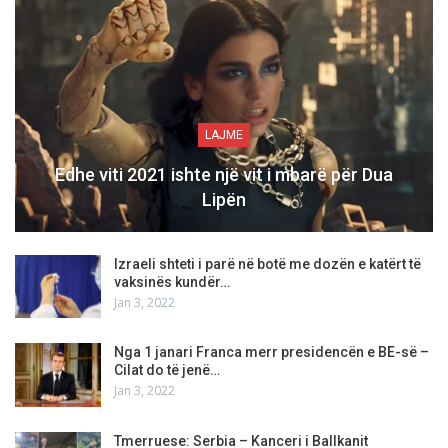
LAJME
Edhe viti 2021 ishte një vit i mbarë për Dua
Lipën
Izraeli shteti i parë në botë me dozën e katërt të
vaksinës kundër…
Jan 3, 2022
Nga 1 janari Franca merr presidencën e BE-së –
Cilat do të jenë…
Jan 3, 2022
Tmerruese: Serbia – Kanceri i Ballkanit