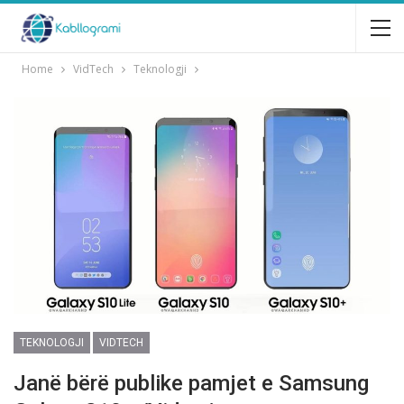
Home
VidTech
Teknologji
TEKNOLOGJI
VIDTECH
Janё bёrё publike pamjet e Samsung