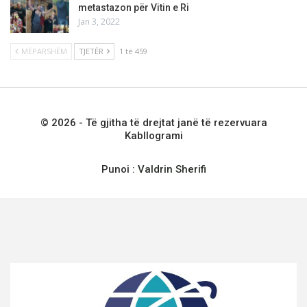
metastazon për Vitin e Ri
Jan 3, 2022
MËPARSHËM
TJETËR
1 të 459
© 2026 - Të gjitha të drejtat janë të rezervuara
Kabllogrami
Punoi :
Valdrin Sherifi