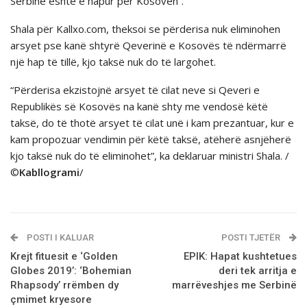
Serbinë është e hapur për Kosovën”.
Shala për Kallxo.com, theksoi se përderisa nuk eliminohen
arsyet pse kanë shtyrë Qeverinë e Kosovës të ndërmarrë
një hap të tillë, kjo taksë nuk do të largohet.
“Përderisa ekzistojnë arsyet të cilat neve si Qeveri e
Republikës së Kosovës na kanë shty me vendosë këtë
taksë, do të thotë arsyet të cilat unë i kam prezantuar, kur e
kam propozuar vendimin për këtë taksë, atëherë asnjëherë
kjo taksë nuk do të eliminohet”, ka deklaruar ministri Shala. /
©
Kabllogrami
/
POSTI I KALUAR
POSTI TJETËR
Krejt fituesit e ‘Golden
EPIK: Hapat kushtetues
Globes 2019’: ‘Bohemian
deri tek arritja e
Rhapsody’ rrëmben dy
marrëveshjes me Serbinë
çmimet kryesore