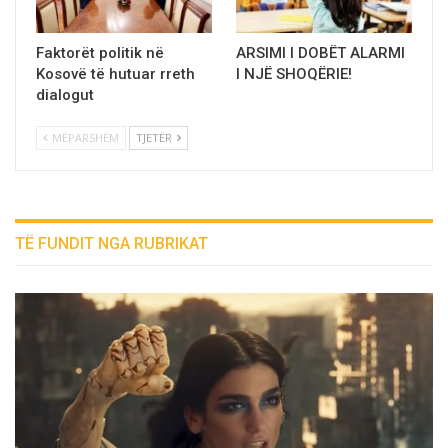
Faktorët politik në
ARSIMI I DOBËT ALARMI
Kosovë të hutuar rreth
I NJË SHOQËRIE!
dialogut
MËPARSHËM
TJETËR
TË FUNDIT NGA RUBRIKAT