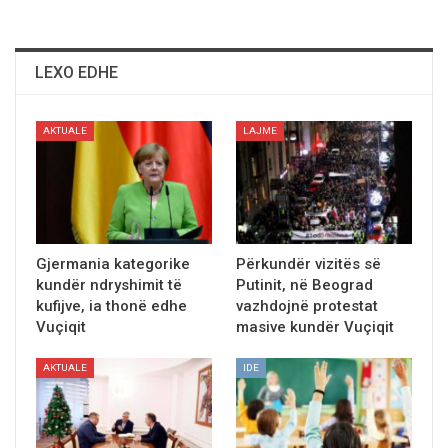
LEXO EDHE
AKTUALE
LAJME
Gjermania kategorike
Përkundër vizitës së
kundër ndryshimit të
Putinit, në Beograd
kufijve, ia thonë edhe
vazhdojnë protestat
Vuçiqit
masive kundër Vuçiqit
AKTUALE
IDE