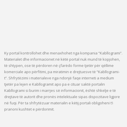
Ky portal kontrollohet dhe menaxhohet nga kompania “Kabllogrami”.
Materialet dhe informacionet në këtë portal nuk mund të kopjohen,
të shtypen, ose të përdoren në çfarëdo forme tjetër për qëllime
komerciale apo përfitimi, pa miratimin e drejtuesve të “Kabllogrami-
t”. Shfrytëzimi i materialeve nga ndonjë faqe interneti a medium
tjetër pa lejen e Kabllogramit apo pa e cituar saktë portalin
Kabllogrami si burim i marrjes së informacionit, është shkelje e të
drejtave të autorit dhe pronës intelektuale sipas dispozitave ligjore
në fuqi. Për ta shfrytëzuar materialin e këtij portali obligoheni t’i
pranoni kushtet e përdorimit.