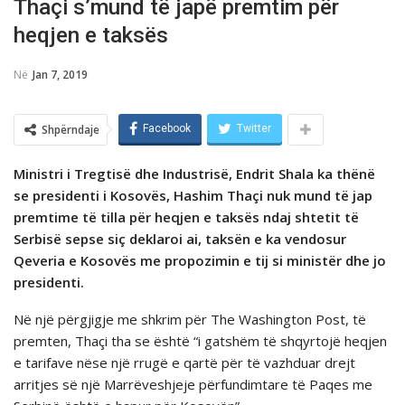
Thaçi s’mund të japë premtim për
heqjen e taksës
Në
Jan 7, 2019
Shpërndaje
Facebook
Twitter
Ministri i Tregtisë dhe Industrisë, Endrit Shala ka thënë
se presidenti i Kosovës, Hashim Thaçi nuk mund të jap
premtime të tilla për heqjen e taksës ndaj shtetit të
Serbisë sepse siç deklaroi ai, taksën e ka vendosur
Qeveria e Kosovës me propozimin e tij si ministër dhe jo
presidenti.
Në një përgjigje me shkrim për The Washington Post, të
premten, Thaçi tha se është “i gatshëm të shqyrtojë heqjen
e tarifave nëse një rrugë e qartë për të vazhduar drejt
arritjes së një Marrëveshjeje përfundimtare të Paqes me