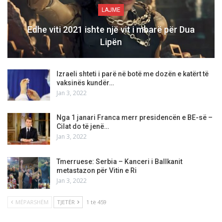
LAJME
Edhe viti 2021 ishte një vit i mbarë për Dua
Lipën
Izraeli shteti i parë në botë me dozën e katërt të
vaksinës kundër…
Jan 3, 2022
Nga 1 janari Franca merr presidencën e BE-së –
Cilat do të jenë…
Jan 3, 2022
Tmerruese: Serbia – Kanceri i Ballkanit
metastazon për Vitin e Ri
Jan 3, 2022
MËPARSHËM
TJETËR
1 të 459