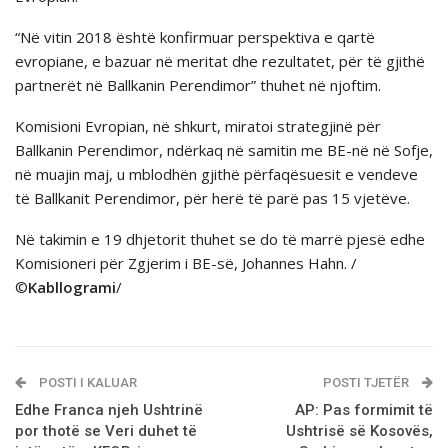
“Në vitin 2018 është konfirmuar perspektiva e qartë
evropiane, e bazuar në meritat dhe rezultatet, për të gjithë
partnerët në Ballkanin Perendimor” thuhet në njoftim.
Komisioni Evropian, në shkurt, miratoi strategjinë për
Ballkanin Perendimor, ndërkaq në samitin me BE-në në Sofje,
në muajin maj, u mblodhën gjithë përfaqësuesit e vendeve
të Ballkanit Perendimor, për herë të parë pas 15 vjetëve.
Në takimin e 19 dhjetorit thuhet se do të marrë pjesë edhe
Komisioneri për Zgjerim i BE-së, Johannes Hahn. /
©
Kabllogrami
/
POSTI I KALUAR
POSTI TJETËR
Edhe Franca njeh Ushtrinё
AP: Pas formimit të
por thotё se Veri duhet tё
Ushtrisë së Kosovës,