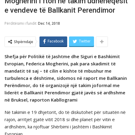
Mogherini i fton në takim udhëheqësit
e vendeve të Ballkanit Perendimor
Përditësimi i fundit
Dec 14, 2018
Shpërndaje
Facebook
Twitter
Shefja për Politikë të Jashtme dhe Siguri e Bashkimit
Evropian, Federica Mogherini, pak para skadimit tё
mandatit tё saj – tё cilin e kishte tё mbushur me
turbulenca e dёshtime, sidomos në raport me Ballkanin
Perëndimor, do të organizojë një takim joformal me
liderët e Ballkanit Perendimor gjatë javës së ardhshme
në Bruksel, raporton Kabllogrami
Në takimin e 19 dhjetorit, do të diskutohet për situatën në
rajon, arritjet gjatë vitit 2018 si dhe planet për vitin e
ardhshëm, ka njoftuar Shërbimi i Jashtëm i Bashkimit
Evropian.