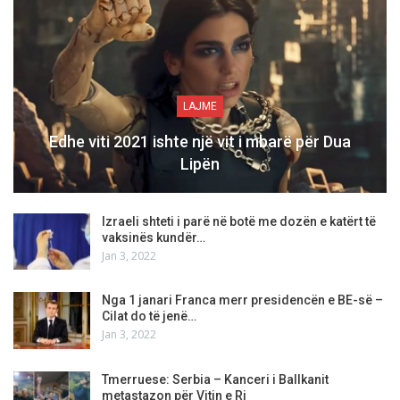
LAJME
Edhe viti 2021 ishte një vit i mbarë për Dua
Lipën
Izraeli shteti i parë në botë me dozën e katërt të
vaksinës kundër…
Jan 3, 2022
Nga 1 janari Franca merr presidencën e BE-së –
Cilat do të jenë…
Jan 3, 2022
Tmerruese: Serbia – Kanceri i Ballkanit
metastazon për Vitin e Ri