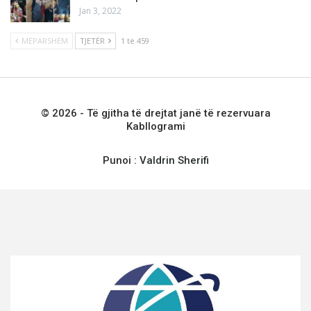
Jan 3, 2022
MËPARSHËM
TJETËR
1 të 459
© 2026 - Të gjitha të drejtat janë të rezervuara
Kabllogrami
Punoi :
Valdrin Sherifi