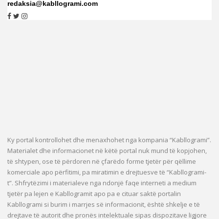
redaksia@kabllogrami.com
Ky portal kontrollohet dhe menaxhohet nga kompania “Kabllogrami”.
Materialet dhe informacionet në këtë portal nuk mund të kopjohen,
të shtypen, ose të përdoren në çfarëdo forme tjetër për qëllime
komerciale apo përfitimi, pa miratimin e drejtuesve të “Kabllogrami-
t”. Shfrytëzimi i materialeve nga ndonjë faqe interneti a medium
tjetër pa lejen e Kabllogramit apo pa e cituar saktë portalin
Kabllogrami si burim i marrjes së informacionit, është shkelje e të
drejtave të autorit dhe pronës intelektuale sipas dispozitave ligjore