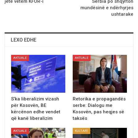
jetё vetёm KFOR-i
Serbia po shqyrton
mundësinë e ndërhyrjes
ushtarake
LEXO EDHE
AKTUALE
AKTUALE
S’ka liberalizim vizash
Retorika e propagandёs
për Kosovën, BE
serbe: Dialogu me
kërcënon edhe vendet
Kosovën, pas heqjes së
që kanë liberalizim
taksës
AKTUALE
KULT-ART