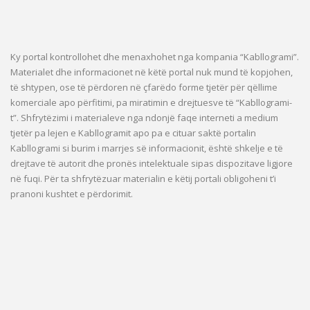
Ky portal kontrollohet dhe menaxhohet nga kompania “Kabllogrami”.
Materialet dhe informacionet në këtë portal nuk mund të kopjohen,
të shtypen, ose të përdoren në çfarëdo forme tjetër për qëllime
komerciale apo përfitimi, pa miratimin e drejtuesve të “Kabllogrami-
t”. Shfrytëzimi i materialeve nga ndonjë faqe interneti a medium
tjetër pa lejen e Kabllogramit apo pa e cituar saktë portalin
Kabllogrami si burim i marrjes së informacionit, është shkelje e të
drejtave të autorit dhe pronës intelektuale sipas dispozitave ligjore
në fuqi. Për ta shfrytëzuar materialin e këtij portali obligoheni t’i
pranoni kushtet e përdorimit.