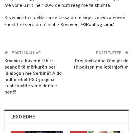
më vonë u rrit nё 100% qё nxiti reagime të shumta.
Kryeministri u deklarua se taksa do të hiqet vetëm atëherë
kur shteti serb do të njohë Kosovën. /©
Kabllogrami
/
POSTI I KALUAR
POSTI TJETËR
Kryesia e Kuvendit thirr
Prej tash edhe fëmijët do
seancё të mërkurën për
të pajisen me letërnjoftim
‘dialogun me Serbinë’: A do
hidhёrohet PSD-ja qё si
kusht kishte vёnё ditёn e
hёnё!
LEXO EDHE