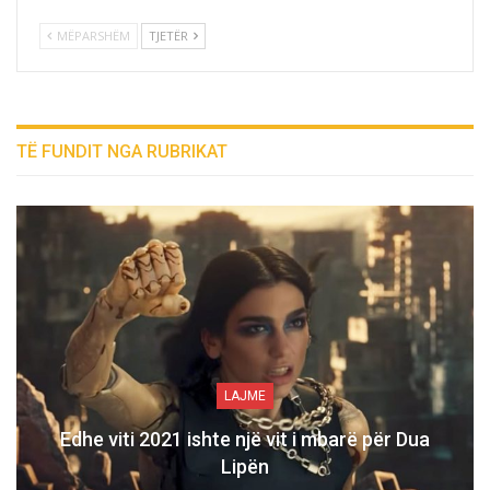
MËPARSHËM
TJETËR
TË FUNDIT NGA RUBRIKAT
LAJME
Edhe viti 2021 ishte një vit i mbarë për Dua
Lipën