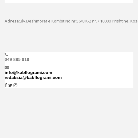
Adresa:
Blv.Dëshmorët e Kombit Nd.nr.56/8 K-2 nr.7
10000 Prishtinë, Ko
049 885 919
info@kabllogrami.com
redaksia@kabllogrami.com