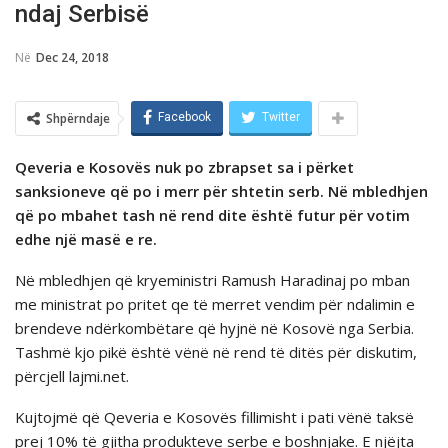
ndaj Serbisë
Në
Dec 24, 2018
Shpërndaje
Facebook
Twitter
Qeveria e Kosovës nuk po zbrapset sa i përket
sanksioneve që po i merr për shtetin serb. Në mbledhjen
që po mbahet tash në rend dite është futur për votim
edhe një masë e re.
Në mbledhjen që kryeministri Ramush Haradinaj po mban
me ministrat po pritet qe të merret vendim për ndalimin e
brendeve ndërkombëtare që hyjnë në Kosovë nga Serbia.
Tashmë kjo pikë është vënë në rend të ditës për diskutim,
pёrcjell lajmi.net.
Kujtojmë që Qeveria e Kosovës fillimisht i pati vënë taksë
prej 10% të gjitha produkteve serbe e boshnjake. E njëjta