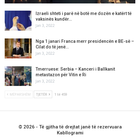
Izraeli shteti i parë në botë me dozën e katërt të
vaksinës kundër…
Jan 3, 2022
Nga 1 janari Franca merr presidencën e BE-së –
Cilat do të jenë…
Jan 3, 2022
Tmerruese: Serbia – Kanceri i Ballkanit
metastazon për Vitin e Ri
Jan 3, 2022
MËPARSHËM
TJETËR
1 të 459
© 2026 - Të gjitha të drejtat janë të rezervuara
Kabllogrami