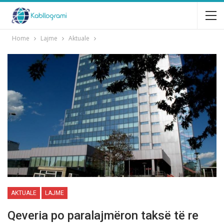
Home
Lajme
Aktuale
AKTUALE
LAJME
Qeveria po paralajmëron taksë të re