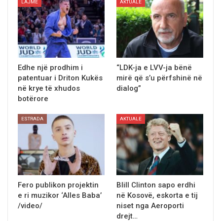
LAJME
AKTUALE
Edhe një prodhim i
“LDK-ja e LVV-ja bënë
patentuar i Driton Kukës
mirë që s’u përfshinë në
në krye të xhudos
dialog”
botërore
ESTRADA
AKTUALE
Fero publikon projektin
Blill Clinton sapo erdhi
e ri muzikor ‘Alles Baba’
në Kosovë, eskorta e tij
/video/
niset nga Aeroporti
drejt…