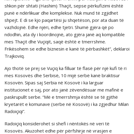
shkon për shtati (Hashim) Thaçit, sepse përkufizimi është
punë e ndërlikuar dhe komplekse. Nuk mund të zgjidhet
shpejt. E di se kjo paqartësi ju shqetëson, por ata duan të
vazhdojnë. Edhe njëri, edhe tjetri. Shumë gjëra që po
ndodhin, ata dy i koordinojnë, ato gjëra janë aq kompatible
mes Thaçit dhe Vuçiqit, saqë është e tmerrshme.
Frikësohem se edhe biznesin e kanë tё pёrbashkёt”, deklaroi
Trajkoviq.
Ajo thotë se prej se Vuçiq ka filluar të flasë për një kufi të ri
mes Kosovës dhe Serbisë, 10 mijë serbë kanë braktisur
Kosovën. Sipas saj Serbia në Kosovë i ka larguar
institucionet e saj, por ato janë zëvendësuar me mafinë e
paskrupullt serbe. “Më e tmerrshmja është se të gjithë
kryetarët e komunave (serbe në Kosovë) i ka zgjedhur Milan
Radoiçiqi”.
Radoiçiq konsiderohet si shefi i nëntokës në veri të
Kosovës. Akuzohet edhe për përfshirje në vrasjen e