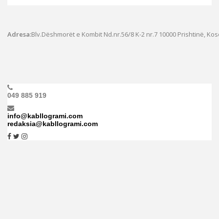
Adresa:
Blv.Dëshmorët e Kombit Nd.nr.56/8 K-2 nr.7
10000 Prishtinë, Ko
049 885 919
info@kabllogrami.com
redaksia@kabllogrami.com