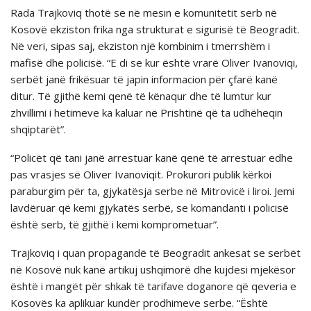
Rada Trajkoviq thotë se në mesin e komunitetit serb në
Kosovë ekziston frika nga strukturat e sigurisë të Beogradit.
Në veri, sipas saj, ekziston një kombinim i tmerrshëm i
mafisë dhe policisë. “E di se kur është vrarë Oliver Ivanoviqi,
serbët janë frikësuar të japin informacion për çfarë kanë
ditur. Të gjithë kemi qenë të kënaqur dhe të lumtur kur
zhvillimi i hetimeve ka kaluar në Prishtinë që ta udhëheqin
shqiptarët”.
“Policët që tani janë arrestuar kanë qenë të arrestuar edhe
pas vrasjes së Oliver Ivanoviqit. Prokurori publik kërkoi
paraburgim për ta, gjykatësja serbe në Mitrovicë i liroi. Jemi
lavdëruar që kemi gjykatës serbë, se komandanti i policisë
është serb, të gjithë i kemi komprometuar”.
Trajkoviq i quan propagandë të Beogradit ankesat se serbët
në Kosovë nuk kanë artikuj ushqimorë dhe kujdesi mjekësor
është i mangët për shkak të tarifave doganore që qeveria e
Kosovës ka aplikuar kundër prodhimeve serbe. “Është