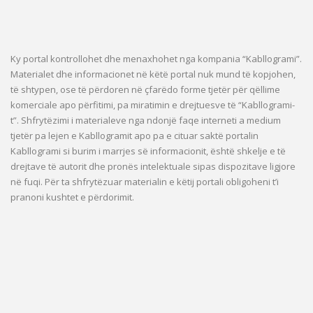
Ky portal kontrollohet dhe menaxhohet nga kompania “Kabllogrami”.
Materialet dhe informacionet në këtë portal nuk mund të kopjohen,
të shtypen, ose të përdoren në çfarëdo forme tjetër për qëllime
komerciale apo përfitimi, pa miratimin e drejtuesve të “Kabllogrami-
t”. Shfrytëzimi i materialeve nga ndonjë faqe interneti a medium
tjetër pa lejen e Kabllogramit apo pa e cituar saktë portalin
Kabllogrami si burim i marrjes së informacionit, është shkelje e të
drejtave të autorit dhe pronës intelektuale sipas dispozitave ligjore
në fuqi. Për ta shfrytëzuar materialin e këtij portali obligoheni t’i
pranoni kushtet e përdorimit.