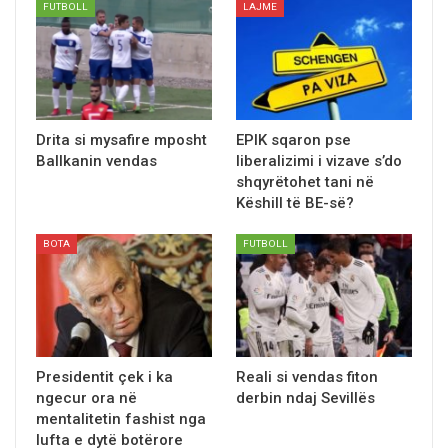
FUTBOLL
LAJME
Drita si mysafire mposht
EPIK sqaron pse
Ballkanin vendas
liberalizimi i vizave s’do
shqyrёtohet tani në
Këshill të BE-së?
BOTA
FUTBOLL
Presidentit çek i ka
Reali si vendas fiton
ngecur ora në
derbin ndaj Sevillës
mentalitetin fashist nga
lufta e dytë botërore