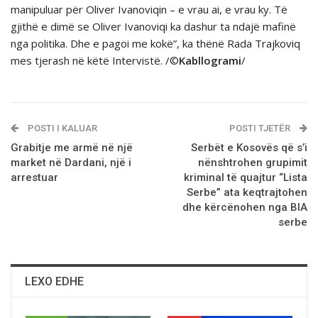
manipuluar për Oliver Ivanoviqin – e vrau ai, e vrau ky. Të
gjithë e dimë se Oliver Ivanoviqi ka dashur ta ndajë mafinë
nga politika. Dhe e pagoi me kokë”, ka thёnё Rada Trajkoviq
mes tjerash nё kёtё Intervistё. /©
Kabllogrami
/
POSTI I KALUAR
POSTI TJETËR
Grabitje me armë në një
Serbёt e Kosovёs qё s’i
market në Dardani, një i
nёnshtrohen grupimit
arrestuar
kriminal tё quajtur “Lista
Serbe” ata keqtrajtohen
dhe kёrcёnohen nga BIA
serbe
LEXO EDHE