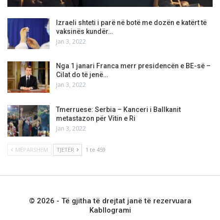
Izraeli shteti i parë në botë me dozën e katërt të
vaksinës kundër…
Jan 3, 2022
Nga 1 janari Franca merr presidencën e BE-së –
Cilat do të jenë…
Jan 3, 2022
Tmerruese: Serbia – Kanceri i Ballkanit
metastazon për Vitin e Ri
Jan 3, 2022
MËPARSHËM
TJETËR
1 të 459
© 2026 - Të gjitha të drejtat janë të rezervuara
Kabllogrami