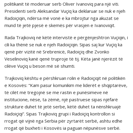
politikanit të moderuar serb Oliver Ivanoviq para një viti.
Presidenti serb Aleksandar Vuçiq ka deklaruar se nuk e njeh
Radoiçiqin, ndërsa më vonë e ka mbrojtur nga akuzat se
mund të jetë pjesë e skemës për vrasjen e Ivanoviqit.
Rada Trajkoviq në këtë intervistë e përgënjeshtron Vuçiqin, i
cili ka thënë se nuk e njeh Radoiçiqin. Sipas saj kur Vuçiq ka
qenë për vizitë në Srebrenicë, Radoiçiq dhe Zvonko
Veselinoviq kanë qenë truproje të tij. Këta janë njerëzit të
cilëve Vuçiq u beson më së shumti.
Trajkoviq kështu e përshkruan rolin e Radoiçiqit në politikën
e Kosovës: “Kam pasur komunikim me liderët e shqiptarëve,
të cilët më tregojnë se me rastin e punësimeve në
institucione, nëse, ta zëmë, një pastruese sipas njëfarë
strukture duhet të jetë serbe, këtë duhet ta nënshkruajë
Radoiçiqi”. Sipas Trajkoviq grupi i Radoiçiq kontrollon si
rrogat që vijnë nga Serbia për zyrtarët serbë, ashtu edhe
rrogat që buxheti i Kosovës ia paguan nëpunësve serbë.