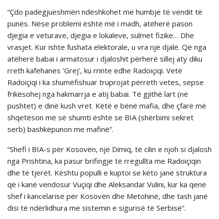
“Çdo padëgjueshmëri ndëshkohet me humbje të vendit të
punës. Nëse problemi është më i madh, atëherë pason
djegia e veturave, djegia e lokaleve, sulmet fizike… Dhe
vrasjet. Kur ishte fushata elektorale, u vra një djalë. Që nga
atëherë babai i armatosur i djaloshit përherë sillej aty diku
rreth kafehanes ‘Grej’, ku rrinte edhe Radoiçiqi. Vetë
Radoiçiqi i ka shumëfishuar truprojat përreth vetes, sepse
frikësohej nga hakmarrja e atij babai. Të gjithë lart (në
pushtet) e dinë kush vret. Këtë e bënë mafia, dhe çfarë më
shqetëson më së shumti është se BIA (shërbimi sekret
serb) bashkëpunon me mafinë”.
“Shefi i BIA-s për Kosovën, një Dimiq, të cilin e njoh si djalosh
nga Prishtina, ka pasur brifingje të rregullta me Radoiçiqin
dhe të tjerët. Kështu populli e kuptoi se këto janë struktura
që i kanë vendosur Vuçiqi dhe Aleksandar Vulini, kur ka qenë
shef i kancelarisë për Kosovën dhe Metohinë, dhe tash janë
disi të ndërlidhura me sistemin e sigurisë të Serbisë”.