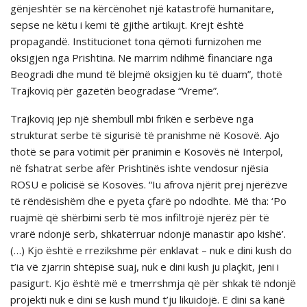
gënjeshtër se na kërcënohet një katastrofë humanitare,
sepse ne këtu i kemi të gjithë artikujt. Krejt është
propagandë. Institucionet tona qëmoti furnizohen me
oksigjen nga Prishtina. Ne marrim ndihmë financiare nga
Beogradi dhe mund të blejmë oksigjen ku të duam”, thotë
Trajkoviq për gazetёn beogradase “Vreme”.
Trajkoviq jep një shembull mbi frikën e serbëve nga
strukturat serbe të sigurisë të pranishme në Kosovë. Ajo
thotë se para votimit për pranimin e Kosovës në Interpol,
në fshatrat serbe afër Prishtinës ishte vendosur njësia
ROSU e policisë së Kosovës. “Iu afrova njërit prej njerëzve
të rëndësishëm dhe e pyeta çfarë po ndodhte. Më tha: ‘Po
ruajmë që shërbimi serb të mos infiltrojë njerëz për të
vrarë ndonjë serb, shkatërruar ndonjë manastir apo kishë’.
(…) Kjo është e rrezikshme për enklavat – nuk e dini kush do
t’ia vë zjarrin shtëpisë suaj, nuk e dini kush ju plaçkit, jeni i
pasigurt. Kjo është më e tmerrshmja që për shkak të ndonjë
projekti nuk e dini se kush mund t’ju likuidojë. E dini sa kanë