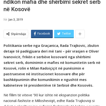
ndikon mafia dhe shërbimi sekret serb
në Kosovë
Në
Jan 3, 2019
Shpërndaje
Facebook
Twitter
Politikania serbe nga Graçanica, Rada Trajkovic, zbulon
detaje të padëgjuara deri më tani – për vrasjen e Oliver
Ivanovicit, frikën e serbëve kosovarë nga shërbimi
sekret serb, dominimin e mafies në komunitetin serb në
Kosovë, rolin e Milan Radoiçiçit në punësimin e
pastrueseve në institucionet kosovare dhe për
bashkëpunimin dhe komunikimin e ngushtë mes
kabineteve të presidentëve të Serbisë dhe Kosovës.
Nё fillim tё viteve ’90 kur ishte nё ekspanzion politika
nacional-fashiste e Millosheviqit, edhe Rada Trajkoviqi si