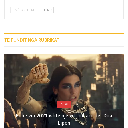
MËPARSHËM
TJETËR
TË FUNDIT NGA RUBRIKAT
LAJME
Edhe viti 2021 ishte një vit i mbarë për Dua
Lipën