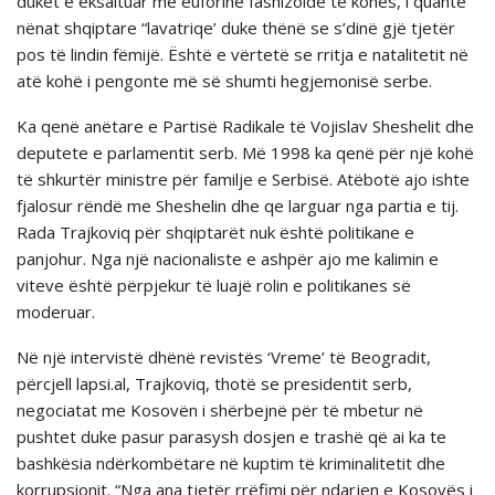
duket e eksaltuar me euforinё fashizoide tё kohёs, i quante
nёnat shqiptare “lavatriqe’ duke thёnё se s’dinё gjё tjetёr
pos tё lindin fёmijё. Ёshtё e vёrtetё se rritja e natalitetit nё
atё kohё i pengonte mё sё shumti hegjemonisё serbe.
Ka qenë anëtare e Partisë Radikale të Vojislav Sheshelit dhe
deputete e parlamentit serb. Më 1998 ka qenë për një kohë
të shkurtër ministre për familje e Serbisë. Atëbotë ajo ishte
fjalosur rëndë me Sheshelin dhe qe larguar nga partia e tij.
Rada Trajkoviq për shqiptarët nuk është politikane e
panjohur. Nga një nacionaliste e ashpër ajo me kalimin e
viteve është përpjekur të luajë rolin e politikanes së
moderuar.
Në një intervistë dhënë revistës ‘Vreme’ të Beogradit,
pёrcjell lapsi.al, Trajkoviq, thotë se presidentit serb,
negociatat me Kosovën i shërbejnë për të mbetur në
pushtet duke pasur parasysh dosjen e trashë që ai ka te
bashkësia ndërkombëtare në kuptim të kriminalitetit dhe
korrupsionit. “Nga ana tjetër rrëfimi për ndarjen e Kosovës i