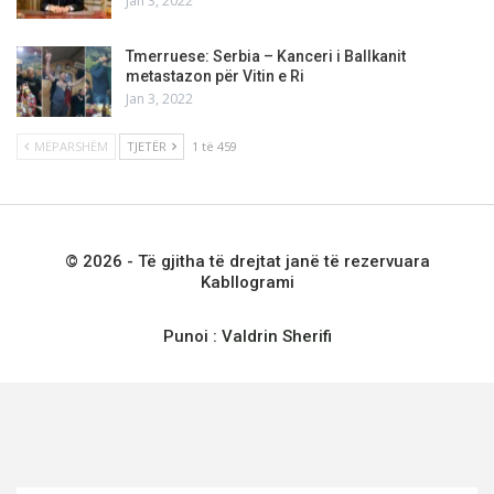
Jan 3, 2022
Tmerruese: Serbia – Kanceri i Ballkanit
metastazon për Vitin e Ri
Jan 3, 2022
MËPARSHËM
TJETËR
1 të 459
© 2026 - Të gjitha të drejtat janë të rezervuara
Kabllogrami
Punoi :
Valdrin Sherifi