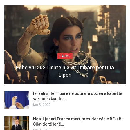
LAJME
Edhe viti 2021 ishte një vit i mbarë për Dua
Lipën
Izraeli shteti i parë në botë me dozën e katërt të
vaksinës kundër…
Jan 3, 2022
Nga 1 janari Franca merr presidencën e BE-së –
Cilat do të jenë…