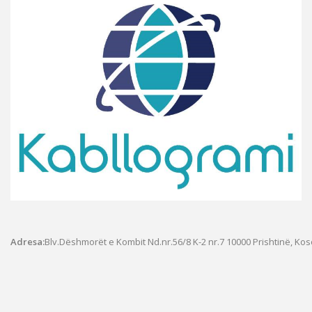
Adresa:
Blv.Dëshmorët e Kombit Nd.nr.56/8 K-2 nr.7
10000 Prishtinë, Ko