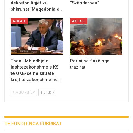
dekreton ligjet ku
“Skënderbeu”
shkruhet ‘Maqedonia e…
AKTUALE
AKTUALE
Thaçi: Mbledhja e
Parisi nё flakё nga
jashtëzakonshme e KS
trazirat
të OKB-së në situatë
krejt të zakonshme në…
MËPARSHËM
TJETËR
TË FUNDIT NGA RUBRIKAT