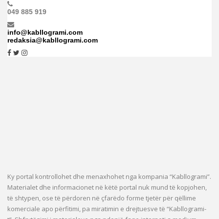
049 885 919
info@kabllogrami.com
redaksia@kabllogrami.com
Ky portal kontrollohet dhe menaxhohet nga kompania “Kabllogrami”.
Materialet dhe informacionet në këtë portal nuk mund të kopjohen,
të shtypen, ose të përdoren në çfarëdo forme tjetër për qëllime
komerciale apo përfitimi, pa miratimin e drejtuesve të “Kabllogrami-