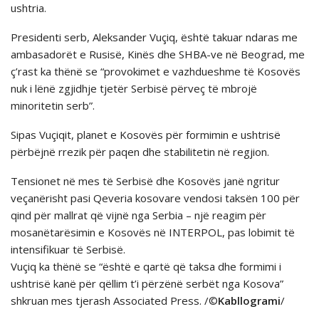
ushtria.
Presidenti serb, Aleksander Vuçiq, është takuar ndaras me
ambasadorët e Rusisë, Kinës dhe SHBA-ve në Beograd, me
ç’rast ka thënë se “provokimet e vazhdueshme të Kosovës
nuk i lënë zgjidhje tjetër Serbisë përveç të mbrojë
minoritetin serb”.
Sipas Vuçiqit, planet e Kosovës për formimin e ushtrisë
përbëjnë rrezik për paqen dhe stabilitetin në regjion.
Tensionet në mes të Serbisë dhe Kosovës janë ngritur
veçanërisht pasi Qeveria kosovare vendosi taksën 100 për
qind për mallrat që vijnë nga Serbia – një reagim për
mosanëtarësimin e Kosovës në INTERPOL, pas lobimit të
intensifikuar të Serbisë.
Vuçiq ka thënë se “është e qartë që taksa dhe formimi i
ushtrisë kanë për qëllim t’i përzënë serbët nga Kosova”
shkruan mes tjerash Associated Press. /©
Kabllogrami
/