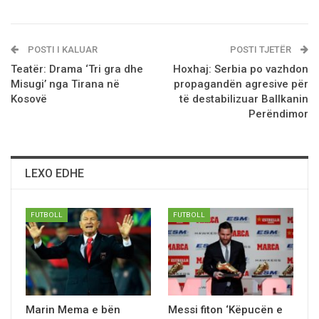
POSTI I KALUAR
POSTI TJETËR
Teatёr: Drama ‘Tri gra dhe
Hoxhaj: Serbia po vazhdon
Misugi’ nga Tirana në
propagandën agresive për
Kosovë
të destabilizuar Ballkanin
Perëndimor
LEXO EDHE
FUTBOLL
FUTBOLL
Marin Mema e bёn
Messi fiton ‘Këpucën e