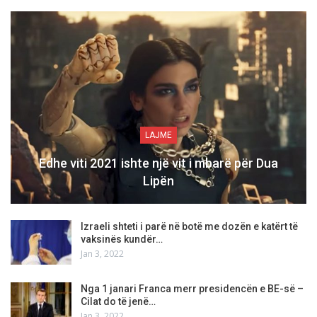
LAJME
Edhe viti 2021 ishte një vit i mbarë për Dua
Lipën
Izraeli shteti i parë në botë me dozën e katërt të
vaksinës kundër…
Jan 3, 2022
Nga 1 janari Franca merr presidencën e BE-së –
Cilat do të jenë…
Jan 3, 2022