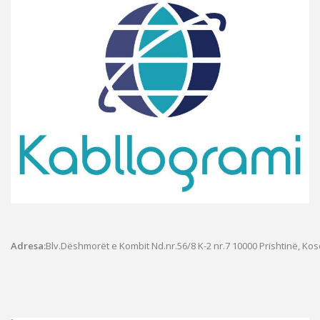
Adresa:
Blv.Dëshmorët e Kombit Nd.nr.56/8 K-2 nr.7
10000 Prishtinë, Ko