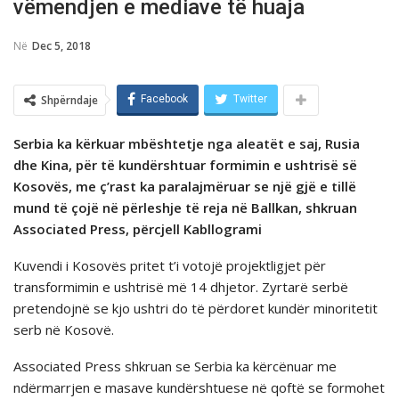
vëmendjen e mediave të huaja
Në
Dec 5, 2018
Shpërndaje
Facebook
Twitter
Serbia ka kërkuar mbështetje nga aleatët e saj, Rusia
dhe Kina, për të kundërshtuar formimin e ushtrisë së
Kosovës, me ç’rast ka paralajmëruar se një gjë e tillë
mund të çojë në përleshje të reja në Ballkan, shkruan
Associated Press, pёrcjell Kabllogrami
Kuvendi i Kosovës pritet t’i votojë projektligjet për
transformimin e ushtrisë më 14 dhjetor. Zyrtarë serbë
pretendojnë se kjo ushtri do të përdoret kundër minoritetit
serb në Kosovë.
Associated Press shkruan se Serbia ka kërcënuar me
ndërmarrjen e masave kundërshtuese në qoftë se formohet