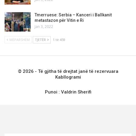
Tmerruese: Serbia – Kanceri i Ballkanit
metastazon për Vitin e Ri
Jan 3, 2022
MËPARSHËM
TJETËR
1 të 459
© 2026 - Të gjitha të drejtat janë të rezervuara
Kabllogrami
Punoi :
Valdrin Sherifi