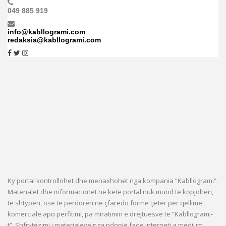
049 885 919
info@kabllogrami.com
redaksia@kabllogrami.com
Ky portal kontrollohet dhe menaxhohet nga kompania “Kabllogrami”.
Materialet dhe informacionet në këtë portal nuk mund të kopjohen,
të shtypen, ose të përdoren në çfarëdo forme tjetër për qëllime
komerciale apo përfitimi, pa miratimin e drejtuesve të “Kabllogrami-
t”. Shfrytëzimi i materialeve nga ndonjë faqe interneti a medium