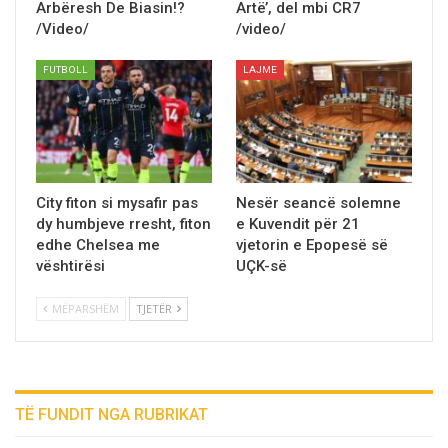
Arbёresh De Biasin!?
Artë’, del mbi CR7
/Video/
/video/
FUTBOLL
LAJME
City fiton si mysafir pas
Nesër seancë solemne
dy humbjeve rresht, fiton
e Kuvendit për 21
edhe Chelsea me
vjetorin e Epopesë së
vështirësi
UÇK-së
MËPARSHËM
TJETËR
TË FUNDIT NGA RUBRIKAT