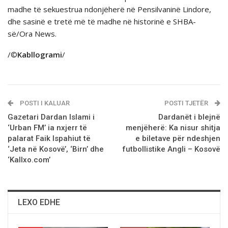
madhe të sekuestrua ndonjëherë në Pensilvaninë Lindore,
dhe sasinë e tretë më të madhe në historinë e SHBA-
së/Ora News.
/©
Kabllogrami
/
POSTI I KALUAR
POSTI TJETËR
Gazetari Dardan Islami i
Dardanët i blejnë
‘Urban FM’ ia nxjerr të
menjëherë: Ka nisur shitja
palarat Faik Ispahiut të
e biletave për ndeshjen
‘Jeta në Kosovë’, ‘Birn’ dhe
futbollistike Angli – Kosovë
‘Kallxo.com’
LEXO EDHE