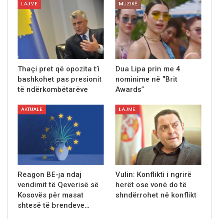
LAJME
MUZIKË
Thaçi pret që opozita t’i
Dua Lipa prin me 4
bashkohet pas presionit
nominime në “Brit
të ndërkombëtarëve
Awards”
AKTUALE
LAJME
Reagon BE-ja ndaj
Vulin: Konflikti i ngrirë
vendimit tё Qeverisë së
herët ose vonë do të
Kosovës për masat
shndërrohet në konflikt
shtesë të brendeve…