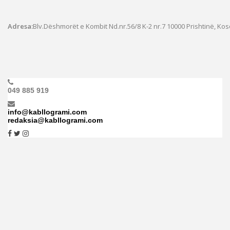
Adresa:
Blv.Dëshmorët e Kombit Nd.nr.56/8 K-2 nr.7
10000 Prishtinë, Ko
049 885 919
info@kabllogrami.com
redaksia@kabllogrami.com