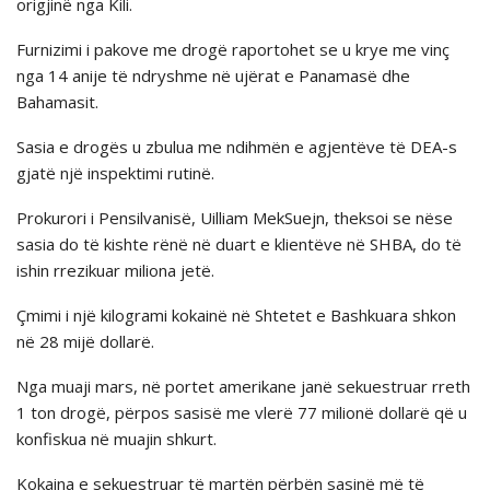
origjinë nga Kili.
Furnizimi i pakove me drogë raportohet se u krye me vinç
nga 14 anije të ndryshme në ujërat e Panamasë dhe
Bahamasit.
Sasia e drogës u zbulua me ndihmën e agjentëve të DEA-s
gjatë një inspektimi rutinë.
Prokurori i Pensilvanisë, Uilliam MekSuejn, theksoi se nëse
sasia do të kishte rënë në duart e klientëve në SHBA, do të
ishin rrezikuar miliona jetë.
Çmimi i një kilogrami kokainë në Shtetet e Bashkuara shkon
në 28 mijë dollarë.
Nga muaji mars, në portet amerikane janë sekuestruar rreth
1 ton drogë, përpos sasisë me vlerë 77 milionë dollarë që u
konfiskua në muajin shkurt.
Kokaina e sekuestruar të martën përbën sasinë më të