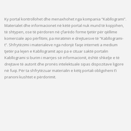
Ky portal kontrollohet dhe menaxhohet nga kompania “Kabllogrami”.
Materialet dhe informacionet në këtë portal nuk mund të kopjohen,
të shtypen, ose të përdoren në çfarëdo forme tjetër për qëllime
komerciale apo përfitimi, pa miratimin e drejtuesve të “Kabllogrami-
t”. Shfrytëzimi i materialeve nga ndonjë faqe interneti a medium
tjetër pa lejen e Kabllogramit apo pa e cituar saktë portalin
Kabllogrami si burim i marrjes së informacionit, është shkelje e të
drejtave të autorit dhe pronës intelektuale sipas dispozitave ligjore
në fuqi. Për ta shfrytëzuar materialin e këtij portali obligoheni t’i
pranoni kushtet e përdorimit.