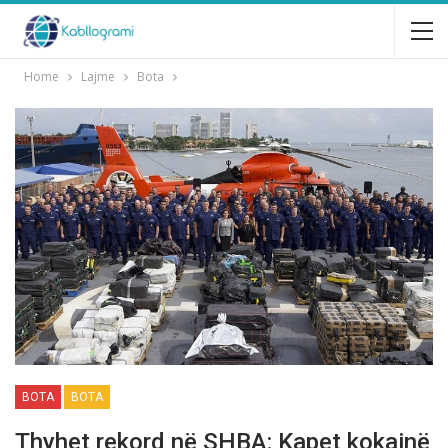
Home
Lajme
Bota
BOTA
BOTA
Thyhet rekord në SHBA: Kapet kokainë