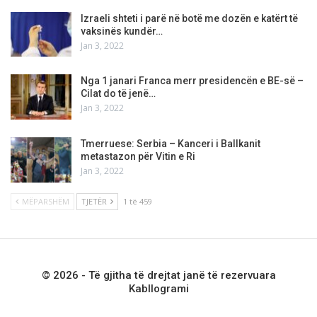
Izraeli shteti i parë në botë me dozën e katërt të
vaksinës kundër…
Jan 3, 2022
Nga 1 janari Franca merr presidencën e BE-së –
Cilat do të jenë…
Jan 3, 2022
Tmerruese: Serbia – Kanceri i Ballkanit
metastazon për Vitin e Ri
Jan 3, 2022
MËPARSHËM
TJETËR
1 të 459
© 2026 - Të gjitha të drejtat janë të rezervuara
Kabllogrami