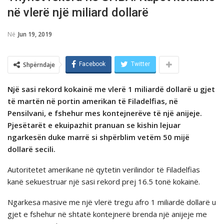
në vlerë një miliard dollarë
Në
Jun 19, 2019
Shpërndaje
Facebook
Twitter
Një sasi rekord kokainë me vlerë 1 miliardë dollarë u gjet
të martën në portin amerikan të Filadelfias, në
Pensilvani, e fshehur mes kontejnerëve të një anijeje.
Pjesëtarët e ekuipazhit pranuan se kishin lejuar
ngarkesën duke marrë si shpërblim vetëm 50 mijë
dollarë secili.
Autoritetet amerikane në qytetin verilindor të Filadelfias
kanë sekuestruar një sasi rekord prej 16.5 tonë kokainë.
Ngarkesa masive me një vlerë tregu afro 1 miliardë dollarë u
gjet e fshehur në shtatë kontejnerë brenda një anijeje me