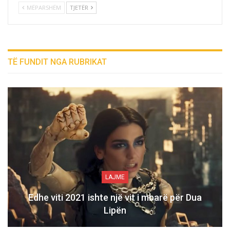
MËPARSHËM
TJETËR
TË FUNDIT NGA RUBRIKAT
LAJME
Edhe viti 2021 ishte një vit i mbarë për Dua
Lipën