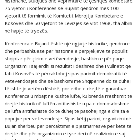
historianë, studjues dhe veprimtarë të çështjes kombëtare.
75 vjetori i Konferencës së Bujanit qëndron mes 100
vjetorit të formimit të Komitetit Mbrojtja Kombëtare e
Kosovës dhe 50 vjetorit të Lëvizjes së vitit 1968, tha Albini
nё hapje tё tryezёs.
Konferenca e Bujanit është një ngjarje historike, qendrore
dhe përbashkuese për historinë e përpjekjeve të popullit
shqiptar për çlirim e vetëvendosje, bashkim e për paqe.
Organizimi i saj erdhi si rezultat i dëshirës dhe i vullnetit që
fati i Kosovës të përcaktohej sipas parimit demokratik të
vetëvendosjes dhe se bashkimi me Shqipërinë do të duhej
të ishte jo vetëm dëshirë, por edhe e drejtë e garantuar.
Konferenca u mbajt në kushte lufte, ku brenda rreshtimit të
drejtë historik në luftën antifashiste u pa e domosdoshme
që lufta antifashiste do të duhej të pasohej nga e drejta e
popujve për vetëvendosje. Sipas këtij parimi, organizimi në
Bujan shërbeu për përcaktimin e pjesmarrësve për këtë të
drejtë dhe për organizimin e tyre deri në realizimin e saj