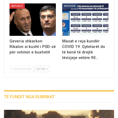
AKTUALE
KRONIKA
Qeveria shkarkon
Masat e reja kundër
Rikalon si kusht i PSD-së
COVID 19: Qytetarët do
për votimin e buxhetit
të kenë të drejtë
lëvizjeje vetëm 90…
MËPARSHËM
TJETËR
TË FUNDIT NGA RUBRIKAT