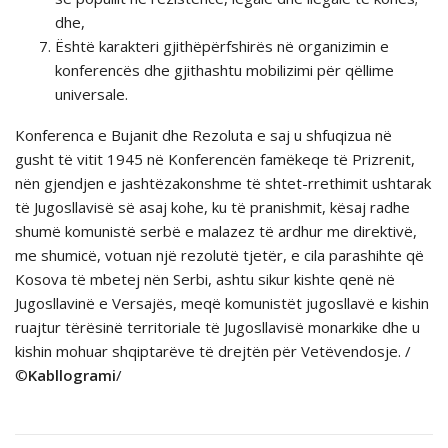
dhe,
Është karakteri gjithëpërfshirës në organizimin e
konferencës dhe gjithashtu mobilizimi për qëllime
universale.
Konferenca e Bujanit dhe Rezoluta e saj u shfuqizua në
gusht të vitit 1945 në Konferencën famёkeqe tё Prizrenit,
nёn gjendjen e jashtёzakonshme tё shtet-rrethimit ushtarak
tё Jugosllavisё sё asaj kohe, ku të pranishmit, kësaj radhe
shumë komunistë serbë e malazez tё ardhur me direktivё,
me shumicë, votuan një rezolutë tjetër, e cila parashihte që
Kosova të mbetej nën Serbi, ashtu sikur kishte qenë në
Jugosllavinë e Versajës, meqë komunistët jugosllavë e kishin
ruajtur tërësinë territoriale të Jugosllavisë monarkike dhe u
kishin mohuar shqiptarëve të drejtën për Vetëvendosje. /
©
Kabllogrami
/