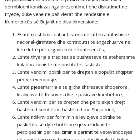
pёrmblodhi konkluzat nga prezentimet dhe diskutimet nё
tryezё, duke vёnё nё pah vlerat dhe rëndësinё e
Konferencës së Bujanit nё disa dimensione:
Është rreshtimi i duhur historik në luftën antifashiste
nacional-çlirimtare dhe kontributi i të angazhuarve në
këtë luftë për organizimin e konferencës;
Është thyerja e traditës së pushteteve të atëhershme
kolaboracioniste me pushtetet fashiste;
Është vendimi politik për të drejtën e popullit shqiptar
për vetëvendosje;
Është pjesëmarrja e të gjitha shtresave shoqërore,
krahinave të Kosovës dhe e pakicave kombëtare;
Është vendimi për të drejtën dhe përpjekjen drejt
bashkimit kombëtar, bashkimit me Shqipërinë;
Është ndikimi për formimin e lëvizjeve politike të
pasluftës së dytë botërore që vazhduan të
përpiqeshin për realizimin e parimit të vetëvendosjes
së popullit në rezistencë, legale dhe ilegale të kohës;