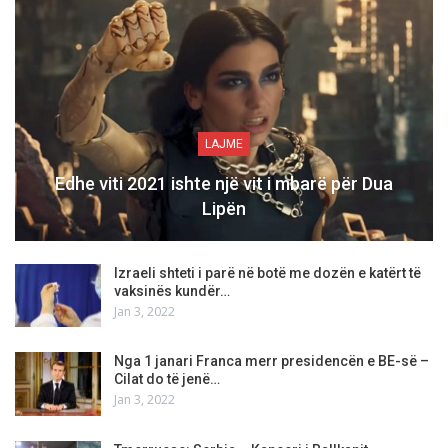
LAJME
Edhe viti 2021 ishte një vit i mbarë për Dua
Lipën
Izraeli shteti i parë në botë me dozën e katërt të
vaksinës kundër…
Jan 3, 2022
Nga 1 janari Franca merr presidencën e BE-së –
Cilat do të jenë…
Jan 3, 2022