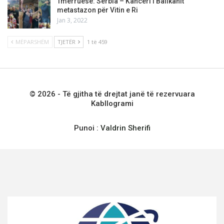
Tmerruese: Serbia – Kanceri i Ballkanit
metastazon për Vitin e Ri
Jan 3, 2022
MËPARSHËM
TJETËR
1 të 459
© 2026 - Të gjitha të drejtat janë të rezervuara
Kabllogrami
Punoi :
Valdrin Sherifi