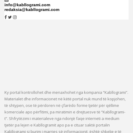
info@kabllogrami.com
redaksia@kabllogrami.com
Ky portal kontrollohet dhe menaxhohet nga kompania “Kabllogrami”.
Materialet dhe informacionet në këtë portal nuk mund të kopjohen,
të shtypen, ose të përdoren në çfarëdo forme tjetër për qëllime
komerciale apo përfitimi, pa miratimin e drejtuesve të “Kabllogrami-
t”. Shfrytëzimi i materialeve nga ndonjë faqe interneti a medium
tjetër pa lejen e Kabllogramit apo pa e cituar saktë portalin
Kabllogrami si burim i marrjes së informacionit, është shkelje e të