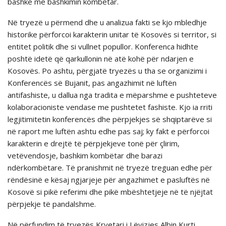
bashkë me bashkimin kombëtar.
Në tryezë u përmend dhe u analizua fakti se kjo mbledhje
historike përforcoi karakterin unitar të Kosovës si territor, si
entitet politik dhe si vullnet popullor. Konferenca hidhte
poshtë idetë që qarkullonin në atë kohë për ndarjen e
Kosovës. Po ashtu, përgjatë tryezës u tha se organizimi i
Konferencës së Bujanit, pas angazhimit në luftën
antifashiste, u dallua nga tradita e mëparshme e pushteteve
kolaboracioniste vendase me pushtetet fashiste. Kjo ia rriti
legjitimitetin konferencës dhe përpjekjes së shqiptarëve si
në raport me luftën ashtu edhe pas saj; ky fakt e përforcoi
karakterin e drejtë të përpjekjeve tonë për çlirim,
vetëvendosje, bashkim kombëtar dhe barazi
ndërkombëtare. Të pranishmit në tryezë treguan edhe për
rëndësinë e kësaj ngjarjeje për angazhimet e pasluftës në
Kosovë si pikë referimi dhe pikë mbështetjeje në të njëjtat
përpjekje të pandalshme.
Në përfundim të tryezës Kryetari i Lëvizjes Albin Kurti