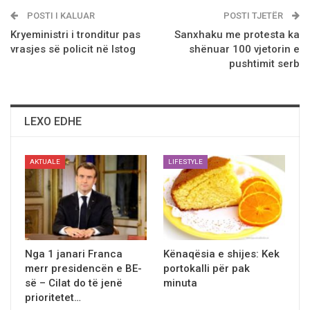
POSTI I KALUAR
POSTI TJETËR
Kryeministri i tronditur pas
Sanxhaku me protesta ka
vrasjes së policit në Istog
shёnuar 100 vjetorin e
pushtimit serb
LEXO EDHE
AKTUALE
LIFESTYLE
Nga 1 janari Franca
Kёnaqёsia e shijes: Kek
merr presidencën e BE-
portokalli pёr pak
së – Cilat do të jenë
minuta
prioritetet…