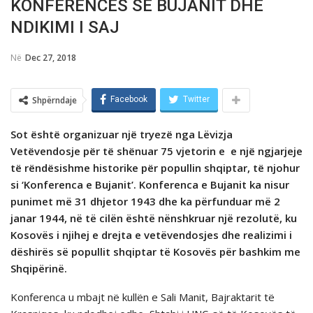
KONFERENCËS SË BUJANIT DHE
NDIKIMI I SAJ
Në
Dec 27, 2018
Shpërndaje
Facebook
Twitter
Sot ёshtё organizuar njё tryezё nga Lëvizja
Vetёvendosje pёr tё shёnuar 75 vjetorin e e njё ngjarjeje
tё rёndёsishme historike pёr popullin shqiptar, tё njohur
si ‘Konferenca e Bujanit’.
Konferenca e Bujanit ka nisur
punimet më 31 dhjetor 1943 dhe ka përfunduar më 2
janar 1944, në të cilën është nënshkruar një rezolutë, ku
Kosovës i njihej e drejta e vetëvendosjes dhe realizimi i
dëshirës së popullit shqiptar të Kosovës për bashkim me
Shqipërinë.
Konferenca u mbajt në kullën e Sali Manit, Bajraktarit të