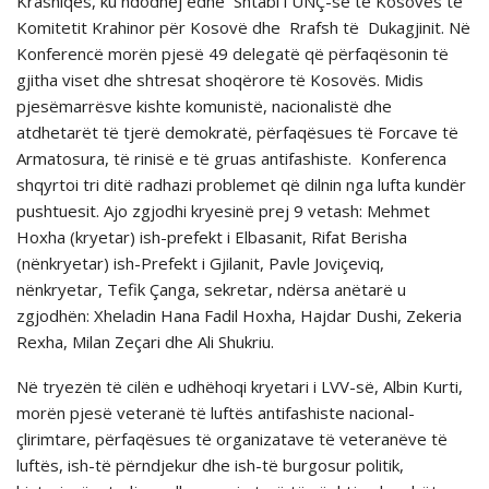
Krasniqes, ku ndodhej edhe Shtabi i UNÇ-së të Kosovës të
Komitetit Krahinor për Kosovë dhe Rrafsh të Dukagjinit. Në
Konferencë morën pjesë 49 delegatë që përfaqësonin të
gjitha viset dhe shtresat shoqërore të Kosovës. Midis
pjesëmarrësve kishte komunistë, nacionalistë dhe
atdhetarët të tjerë demokratë, përfaqësues të Forcave të
Armatosura, të rinisë e të gruas antifashiste. Konferenca
shqyrtoi tri ditë radhazi problemet që dilnin nga lufta kundër
pushtuesit. Ajo zgjodhi kryesinë prej 9 vetash: Mehmet
Hoxha (kryetar) ish-prefekt i Elbasanit, Rifat Berisha
(nënkryetar) ish-Prefekt i Gjilanit, Pavle Joviçeviq,
nënkryetar, Tefik Çanga, sekretar, ndërsa anëtarë u
zgjodhën: Xheladin Hana Fadil Hoxha, Hajdar Dushi, Zekeria
Rexha, Milan Zeçari dhe Ali Shukriu.
Në tryezën tё cilёn e udhёhoqi kryetari i LVV-sё, Albin Kurti,
morën pjesë veteranë të luftës antifashiste nacional-
çlirimtare, përfaqësues të organizatave të veteranëve të
luftës, ish-të përndjekur dhe ish-të burgosur politik,