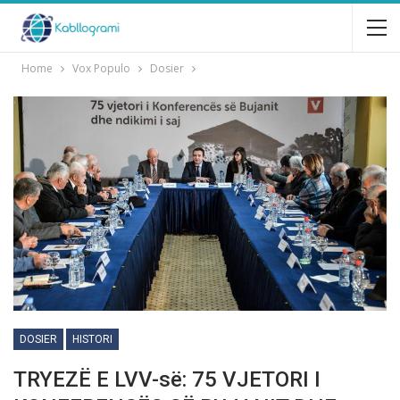
Home
Vox Populo
Dosier
DOSIER
HISTORI
TRYEZË E LVV-sё: 75 VJETORI I