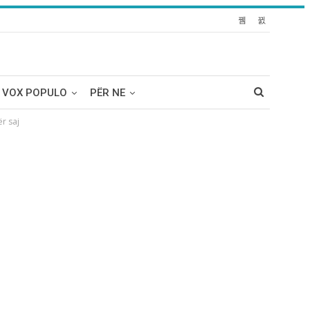
VOX POPULO
PËR NE
r saj