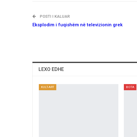
POSTI I KALUAR
Eksplodim i fuqishëm në televizionin grek
LEXO EDHE
KULT-ART
BOTA