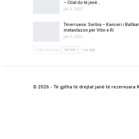
– Cilat do të jenë…
Jan 3, 2022
Tmerruese: Serbia – Kanceri i Ballkan
metastazon për Vitin e Ri
Jan 3, 2022
MËPARSHËM
TJETËR
1 të 459
© 2026 - Të gjitha të drejtat janë të rezervuara