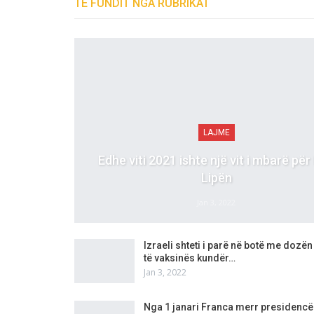
TË FUNDIT NGA RUBRIKAT
LAJME
Edhe viti 2021 ishte një vit i mbarë për
Lipën
Jan 3, 2022
Izraeli shteti i parë në botë me dozën 
të vaksinës kundër…
Jan 3, 2022
Nga 1 janari Franca merr presidencë