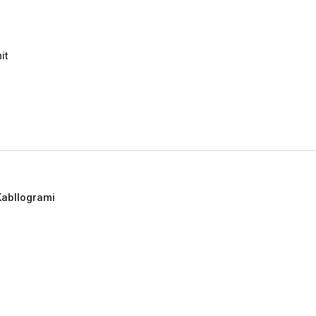
it
 Kabllogrami