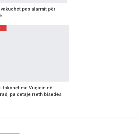
vakuohet pas alarmit për
ë
ALE
i takohet me Vuçiqin në
ad, pa detaje rreth bisedës