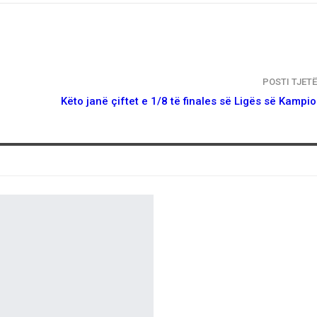
POSTI TJET
Kёto janё çiftet e 1/8 të finales së Ligës së Kampi