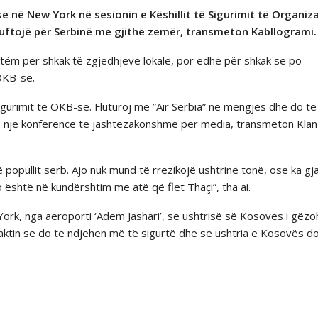
se në New York në sesionin e Këshillit të Sigurimit të Organiz
uftojë për Serbinë me gjithë zemër, transmeton Kabllogrami.
 vetëm për shkak të zgjedhjeve lokale, por edhe për shkak se po
 OKB-sё.
igurimit të OKB-së. Fluturoj me ”Air Serbia” në mëngjes dhe do të
i në një konferencë të jashtëzakonshme për media, transmeton Klan
popullit serb. Ajo nuk mund të rrezikojë ushtrinë tonë, ose ka gj
o është në kundërshtim me atë që flet Thaçi”, tha ai.
York, nga aeroporti ‘Adem Jashari’, se ushtrisё sё Kosovёs i gёz
faktin se do tё ndjehen mё tё sigurtё dhe se ushtria e Kosovёs d