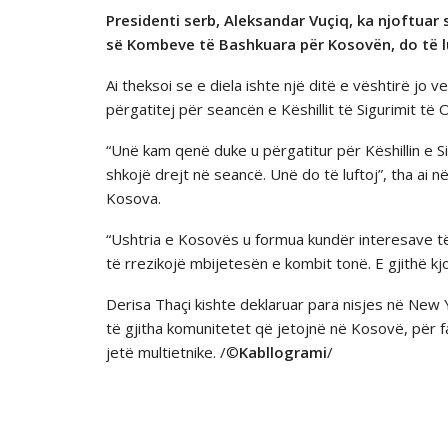
Presidenti serb, Aleksandar Vuçiq, ka njoftuar 
sё Kombeve të Bashkuara për Kosovën, do të l
Ai theksoi se e diela ishte një ditë e vështirë jo
përgatitej për seancën e Këshillit të Sigurimit të
“Unë kam qenë duke u përgatitur për Këshillin e S
shkojë drejt në seancë. Unë do të luftoj”, tha a
Kosova.
“Ushtria e Kosovës u formua kundër interesave të 
të rrezikojë mbijetesën e kombit tonë. E gjithë kj
Derisa Thaçi kishte deklaruar para nisjes nё New 
tё gjitha komunitetet qё jetojnё nё Kosovё, pёr 
jetё multietnike. /©
Kabllogrami
/