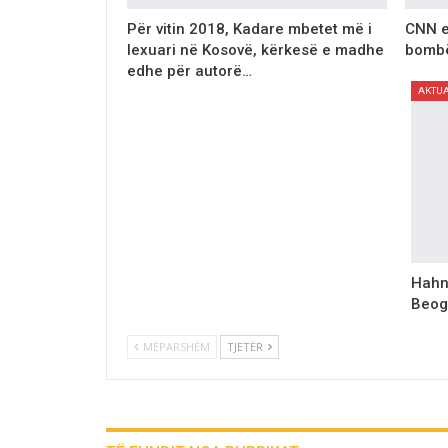
Për vitin 2018, Kadare mbetet më i
CNN e
lexuari në Kosovë, kërkesë e madhe
bomb
edhe për autorë…
AKTU
Hahn
Beogr
MËPARSHËM
TJETËR