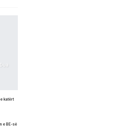
 Dua
e katërt
n e BE-së