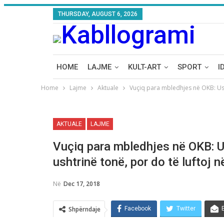
THURSDAY, AUGUST 6, 2026
HOME
LAJME
KULT-ART
SPORT
I
Home
Lajme
Aktuale
Vuçiq para mbledhjes në OKB: Ush
AKTUALE
LAJME
Vuçiq para mbledhjes në OKB: U
ushtrinё tonё, por do të luftoj 
Në
Dec 17, 2018
Shpërndaje
Facebook
Twitter