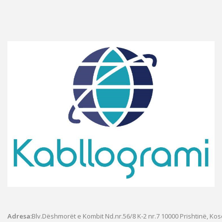
Adresa:
Blv.Dëshmorët e Kombit Nd.nr.56/8 K-2 nr.7
10000 Prishtinë, Ko