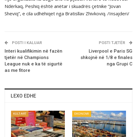
Ndërkaq, Peshiq është anëtar i skuadrës çetnike “Jovan
Sheviq”, e cila udhëhiqet nga Bratisllav Zhivkoviq. /Insajderi/
POSTI I KALUAR
POSTI TJETËR
Interi kualifikimin në fazën
Liverpool e Paris SG
tjetër në Champions
shkojnё nё 1/8 e finales
League nuk e ka të sigurtë
nga Grupi C
as me fitore
LEXO EDHE
KULT-ART
EKONOMI