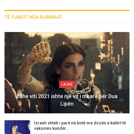
TË FUNDIT NGA RUBRIKAT
LAJME
Edhe viti 2021 ishte një vit i mbarë për Dua
Lipën
Izraeli shteti i parë në botë me dozën e katërt të
vaksinës kundër…