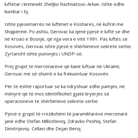
luftëtar i kriminelit Zheljko Razhnatovic-Arkan. Ishte edhe
kumbar i tij.
Ishte pjesëmarrës në luftimet e Koshares, në kufirin me
Shqipërinë. Po ashtu, Gerovac ka qenë pjesë e luftë se dhe
në Kroaci e Bosnjë, që nga vera e vitit 1991. Pas luftës së
Kosovës, Gerovac ishte pjesë e shërbimeve sekrete serbe.
Zyrtarisht ishte punonjës i UNDP-së.
Prej grupit të mercenarëve që kanë luftuar në Ukrainë,
Gerovac më së shumti e ka frekuentuar Kosovën.
Për të është raportuar se ka ndryshuar edhe pamjen, në
mënyrë që të mos identifikohet gjatë kryerjes së
operacioneve të shërbimeve sekrete serbe.
Pjesë e grupit të rrezikshëm të paramilitarëve mercenarë
janë edhe Stefan Millosheviq, Zdravko Peshiq, Stefan
Dimitrijeviq- Cellavi dhe Dejan Beriq.