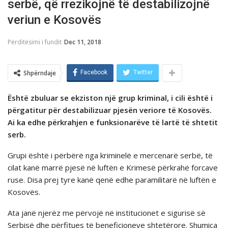
serbë, që rrezikojnë të destabilizojnë
veriun e Kosovës
Përditësimi i fundit
Dec 11, 2018
Shpërndaje
Facebook
Twitter
Është zbuluar se ekziston një grup kriminal, i cili është i
përgatitur për destabilizuar pjesën veriore të Kosovës.
Ai ka edhe përkrahjen e funksionarëve të lartë të shtetit
serb.
Grupi është i përbërë nga kriminelë e mercenarë serbë, të
cilat kanë marrë pjesë në luftën e Krimesë përkrahë forcave
ruse. Disa prej tyre kanë qenë edhe paramilitarë në luftën e
Kosovës.
Ata janë njerëz me përvojë në institucionet e sigurisë së
Serbisë dhe përfitues të beneficioneve shtetërore. Shumica