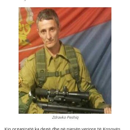
Zdravko Peshiq
Kjo organizatë ka degë dhe në pjesën veriore të Kosovës.