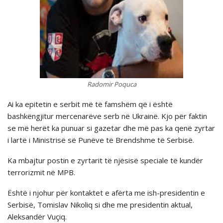
Radomir Poquca
Ai ka epitetin e serbit më të famshëm që i është
bashkëngjitur mercenarëve serb në Ukrainë. Kjo për faktin
se më herët ka punuar si gazetar dhe më pas ka qenë zyrtar
i lartë i Ministrisë së Punëve të Brendshme të Serbisë.
Ka mbajtur postin e zyrtarit të njësisë speciale të kundër
terrorizmit në MPB.
Është i njohur për kontaktet e afërta me ish-presidentin e
Serbisë, Tomislav Nikoliq si dhe me presidentin aktual,
Aleksandër Vuçiq.