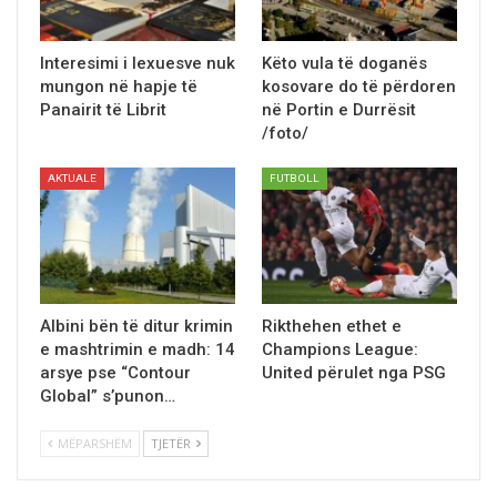
Interesimi i lexuesve nuk
Këto vula të doganës
mungon në hapje të
kosovare do të përdoren
Panairit të Librit
në Portin e Durrësit
/foto/
AKTUALE
FUTBOLL
Albini bёn tё ditur krimin
Rikthehen ethet e
e mashtrimin e madh: 14
Champions League:
arsye pse “Contour
United përulet nga PSG
Global” s’punon…
MËPARSHËM
TJETËR