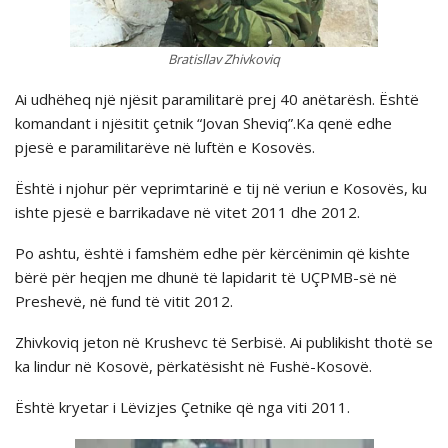
Bratisllav Zhivkoviq
Ai udhëheq një njësit paramilitarë prej 40 anëtarësh. Është
komandant i njësitit çetnik “Jovan Sheviq”.Ka qenë edhe
pjesë e paramilitarëve në luftën e Kosovës.
Është i njohur për veprimtarinë e tij në veriun e Kosovës, ku
ishte pjesë e barrikadave në vitet 2011 dhe 2012.
Po ashtu, është i famshëm edhe për kërcënimin që kishte
bërë për heqjen me dhunë të lapidarit të UÇPMB-së në
Preshevë, në fund të vitit 2012.
Zhivkoviq jeton në Krushevc të Serbisë. Ai publikisht thotë se
ka lindur në Kosovë, përkatësisht në Fushë-Kosovë.
Është kryetar i Lëvizjes Çetnike që nga viti 2011.