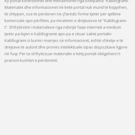
Ky portal kontrollohet dhe menaxhohet nga kompania “Kabllogrami”.
Materialet dhe informacionet në këtë portal nuk mund të kopjohen,
të shtypen, ose të përdoren në çfarëdo forme tjetër për qëllime
komerciale apo përfitimi, pa miratimin e drejtuesve të “Kabllogrami-
t”. Shfrytëzimi i materialeve nga ndonjë faqe interneti a medium
tjetër pa lejen e Kabllogramit apo pa e cituar saktë portalin
Kabllogrami si burim i marrjes së informacionit, është shkelje e të
drejtave të autorit dhe pronës intelektuale sipas dispozitave ligjore
në fuqi. Për ta shfrytëzuar materialin e këtij portali obligoheni t’i
pranoni kushtet e përdorimit.