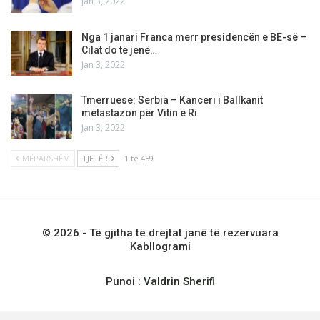
Jan 3, 2022
Nga 1 janari Franca merr presidencën e BE-së –
Cilat do të jenë…
Jan 3, 2022
Tmerruese: Serbia – Kanceri i Ballkanit
metastazon për Vitin e Ri
Jan 3, 2022
MËPARSHËM
TJETËR
1 të 459
© 2026 - Të gjitha të drejtat janë të rezervuara
Kabllogrami
Punoi :
Valdrin Sherifi