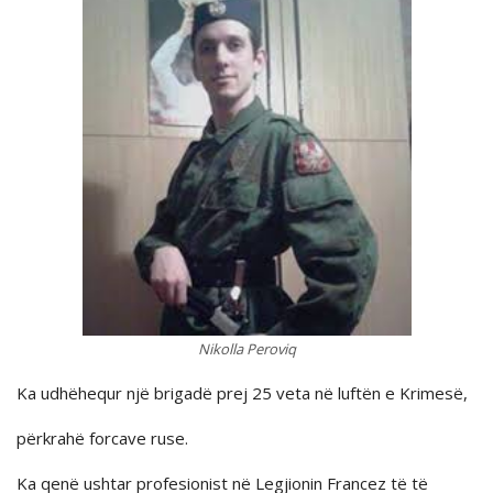
Nikolla Peroviq
Ka udhëhequr një brigadë prej 25 veta në luftën e Krimesë,
përkrahë forcave ruse.
Ka qenë ushtar profesionist në Legjionin Francez të të