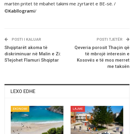
martën pritet të mbahet takimi me zyrtarët e BE-së. /
©
Kabllogrami
/
POSTI I KALUAR
POSTI TJETËR
Shqiptarёt akoma tё
Qeveria porosit Thaçin që
diskriminuar nё Malin e Zi:
të mbrojë interesin e
S’lejohet Flamuri Shqiptar
Kosovës e të mos merret
me taksën
LEXO EDHE
EKONOMI
LAJME