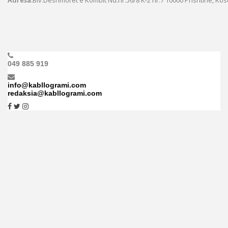
Adresa:
Blv.Dëshmorët e Kombit Nd.nr.56/8 K-2 nr.7
10000 Prishtinë, Ko
049 885 919
info@kabllogrami.com
redaksia@kabllogrami.com