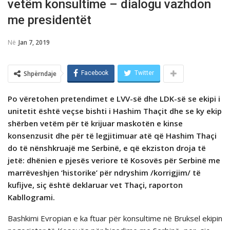
vetëm konsultime – dialogu vazhdon
me presidentët
Në
Jan 7, 2019
Shpërndaje
Facebook
Twitter
Po vёretohen pretendimet e LVV-sё dhe LDK-sё se ekipi i
unitetit ёshtё veçse bishti i Hashim Thaçit dhe se ky ekip
shёrben vetёm pёr tё krijuar maskotёn e kinse
konsenzusit dhe pёr tё legjitimuar atё qё Hashim Thaçi
do tё nёnshkruajё me Serbinё, e qё ekziston droja tё
jetё: dhёnien e pjesёs veriore tё Kosovёs pёr Serbinё me
marrёveshjen ‘historike’ pёr ndryshim /korrigjim/ tё
kufijve, siç ёshtё deklaruar vet Thaçi, raporton
Kabllogrami.
Bashkimi Evropian e ka ftuar për konsultime në Bruksel ekipin