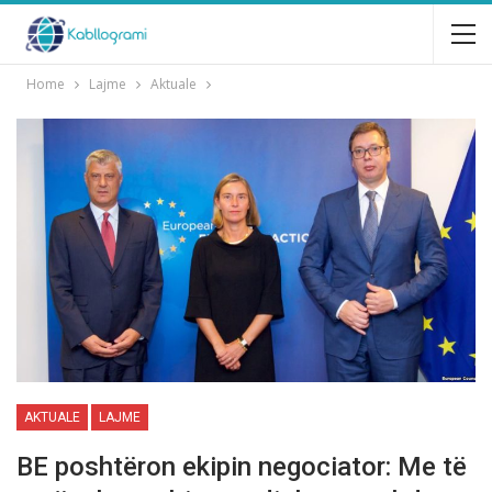
Home
Lajme
Aktuale
AKTUALE
LAJME
BE poshtёron ekipin negociator: Me tё