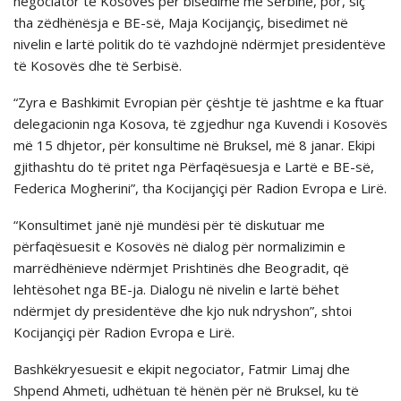
negociator të Kosovës për bisedime me Serbinë, por, siç
tha zëdhënësja e BE-së, Maja Kocijançiç, bisedimet në
nivelin e lartë politik do të vazhdojnë ndërmjet presidentëve
të Kosovës dhe të Serbisë.
“Zyra e Bashkimit Evropian për çështje të jashtme e ka ftuar
delegacionin nga Kosova, të zgjedhur nga Kuvendi i Kosovës
më 15 dhjetor, për konsultime në Bruksel, më 8 janar. Ekipi
gjithashtu do të pritet nga Përfaqësuesja e Lartë e BE-së,
Federica Mogherini”, tha Kocijançiçi për Radion Evropa e Lirë.
“Konsultimet janë një mundësi për të diskutuar me
përfaqësuesit e Kosovës në dialog për normalizimin e
marrëdhënieve ndërmjet Prishtinës dhe Beogradit, që
lehtësohet nga BE-ja. Dialogu në nivelin e lartë bëhet
ndërmjet dy presidentëve dhe kjo nuk ndryshon”, shtoi
Kocijançiçi për Radion Evropa e Lirë.
Bashkëkryesuesit e ekipit negociator, Fatmir Limaj dhe
Shpend Ahmeti, udhëtuan të hënën për në Bruksel, ku të