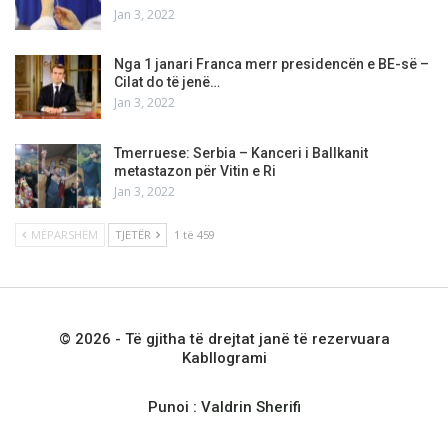
Jan 3, 2022
Nga 1 janari Franca merr presidencën e BE-së –
Cilat do të jenë…
Jan 3, 2022
Tmerruese: Serbia – Kanceri i Ballkanit
metastazon për Vitin e Ri
Jan 3, 2022
MËPARSHËM
TJETËR
1 të 459
© 2026 - Të gjitha të drejtat janë të rezervuara
Kabllogrami
Punoi :
Valdrin Sherifi