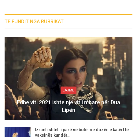
TË FUNDIT NGA RUBRIKAT
LAJME
Edhe viti 2021 ishte një vit i mbarë për Dua
Lipën
Izraeli shteti i parë në botë me dozën e katërt të
vaksinës kundër…