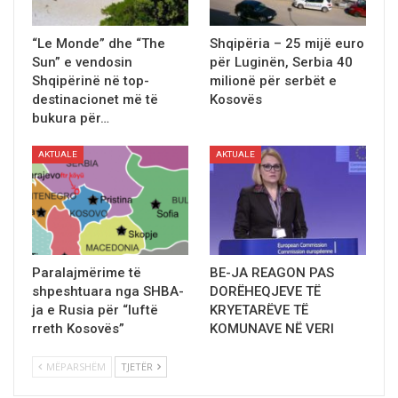
“Le Monde” dhe “The
Shqipëria – 25 mijë euro
Sun” e vendosin
për Luginën, Serbia 40
Shqipërinë në top-
milionë për serbët e
destinacionet më të
Kosovës
bukura për…
AKTUALE
AKTUALE
Paralajmërime të
BE-JA REAGON PAS
shpeshtuara nga SHBA-
DORËHEQJEVE TË
ja e Rusia për “luftë
KRYETARËVE TË
rreth Kosovës”
KOMUNAVE NË VERI
MËPARSHËM
TJETËR