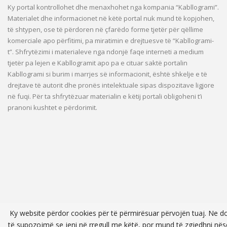
Ky portal kontrollohet dhe menaxhohet nga kompania “Kabllogrami”.
Materialet dhe informacionet në këtë portal nuk mund të kopjohen,
të shtypen, ose të përdoren në çfarëdo forme tjetër për qëllime
komerciale apo përfitimi, pa miratimin e drejtuesve të “Kabllogrami-
t”. Shfrytëzimi i materialeve nga ndonjë faqe interneti a medium
tjetër pa lejen e Kabllogramit apo pa e cituar saktë portalin
Kabllogrami si burim i marrjes së informacionit, është shkelje e të
drejtave të autorit dhe pronës intelektuale sipas dispozitave ligjore
në fuqi. Për ta shfrytëzuar materialin e këtij portali obligoheni t’i
pranoni kushtet e përdorimit.
Ky website përdor cookies për të përmirësuar përvojën tuaj. Ne d
të supozojmë se jeni në rregull me këtë, por mund të zgjedhni nës