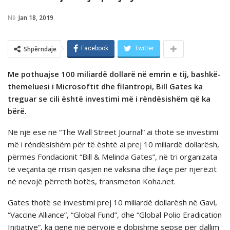
Në
Jan 18, 2019
Shpërndaje
Facebook
Twitter
Me pothuajse 100 miliardë dollarë në emrin e tij, bashkë-
themeluesi i Microsoftit dhe filantropi, Bill Gates ka
treguar se cili është investimi më i rëndësishëm që ka
bërë.
Në një ese në “The Wall Street Journal” ai thotë se investimi
më i rëndësishëm për të është ai prej 10 miliardë dollarësh,
përmes Fondacionit “Bill & Melinda Gates”, në tri organizata
të veçanta që rrisin qasjen në vaksina dhe ilaçe për njerëzit
në nevojë përreth botës, transmeton Koha.net.
Gates thotë se investimi prej 10 miliardë dollarësh në Gavi,
“Vaccine Alliance”, “Global Fund”, dhe “Global Polio Eradication
Initiative”, ka qenë një përvojë e dobishme sepse për dallim