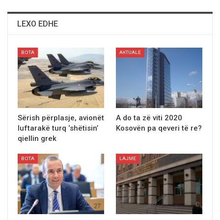
LEXO EDHE
BOTA
AKTUALE
Sërish përplasje, avionët
A do ta zë viti 2020
luftarakë turq ‘shëtisin’
Kosovën pa qeveri të re?
qiellin grek
BOTA
LAJME