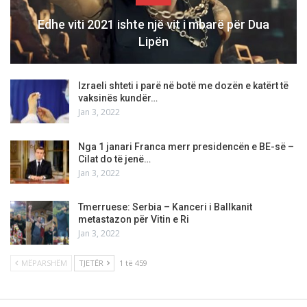
Edhe viti 2021 ishte një vit i mbarë për Dua
Lipën
Izraeli shteti i parë në botë me dozën e katërt të
vaksinës kundër…
Jan 3, 2022
Nga 1 janari Franca merr presidencën e BE-së –
Cilat do të jenë…
Jan 3, 2022
Tmerruese: Serbia – Kanceri i Ballkanit
metastazon për Vitin e Ri
Jan 3, 2022
MËPARSHËM
TJETËR
1 të 459