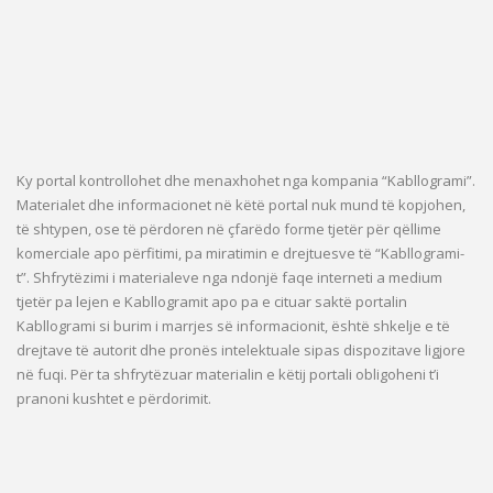
Ky portal kontrollohet dhe menaxhohet nga kompania “Kabllogrami”.
Materialet dhe informacionet në këtë portal nuk mund të kopjohen,
të shtypen, ose të përdoren në çfarëdo forme tjetër për qëllime
komerciale apo përfitimi, pa miratimin e drejtuesve të “Kabllogrami-
t”. Shfrytëzimi i materialeve nga ndonjë faqe interneti a medium
tjetër pa lejen e Kabllogramit apo pa e cituar saktë portalin
Kabllogrami si burim i marrjes së informacionit, është shkelje e të
drejtave të autorit dhe pronës intelektuale sipas dispozitave ligjore
në fuqi. Për ta shfrytëzuar materialin e këtij portali obligoheni t’i
pranoni kushtet e përdorimit.