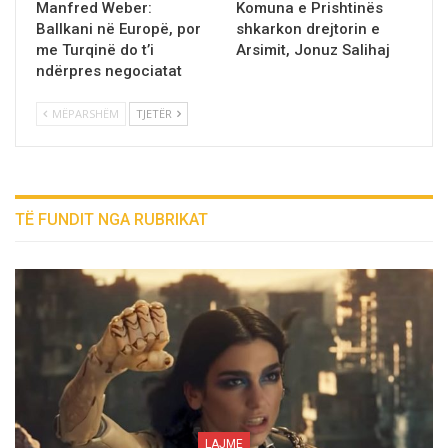
Manfred Weber:
Komuna e Prishtinës
Ballkani në Europë, por
shkarkon drejtorin e
me Turqinë do t’i
Arsimit, Jonuz Salihaj
ndërpres negociatat
MËPARSHËM
TJETËR
TË FUNDIT NGA RUBRIKAT
LAJME