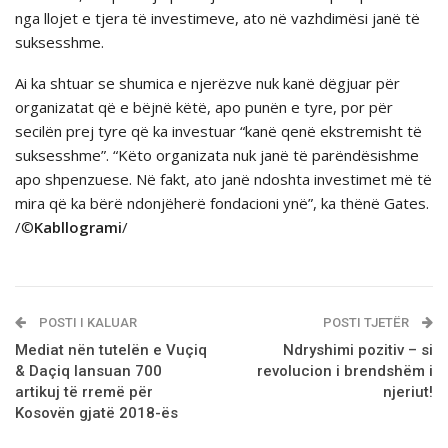
nga llojet e tjera të investimeve, ato në vazhdimësi janë të
suksesshme.
Ai ka shtuar se shumica e njerëzve nuk kanë dëgjuar për
organizatat që e bëjnë këtë, apo punën e tyre, por për
secilën prej tyre që ka investuar “kanë qenë ekstremisht të
suksesshme”. “Këto organizata nuk janë të parëndësishme
apo shpenzuese. Në fakt, ato janë ndoshta investimet më të
mira që ka bërë ndonjëherë fondacioni ynë”, ka thënë Gates.
/©
Kabllogrami
/
POSTI I KALUAR
POSTI TJETËR
Mediat nën tutelën e Vuçiq
Ndryshimi pozitiv – si
& Daçiq lansuan 700
revolucion i brendshëm i
artikuj të rremë për
njeriut!
Kosovën gjatë 2018-ës