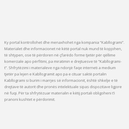
Ky portal kontrollohet dhe menaxhohet nga kompania “Kabllogrami”.
Materialet dhe informacionet në këtë portal nuk mund të kopjohen,
të shtypen, ose të përdoren në çfarëdo forme tjetër për qëllime
komerciale apo përfitimi, pa miratimin e drejtuesve të “Kabllogrami-
t”. Shfrytëzimi i materialeve nga ndonjë faqe interneti a medium
tjetër pa lejen e Kabllogramit apo pa e cituar saktë portalin
Kabllogrami si burim i marrjes së informacionit, është shkelje e të
drejtave të autorit dhe pronës intelektuale sipas dispozitave ligjore
në fuqi. Për ta shfrytëzuar materialin e këtij portali obligoheni t’i
pranoni kushtet e përdorimit.