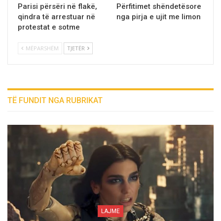
Parisi përsëri në flakë,
Përfitimet shëndetësore
qindra të arrestuar në
nga pirja e ujit me limon
protestat e sotme
MËPARSHËM
TJETËR
TË FUNDIT NGA RUBRIKAT
LAJME