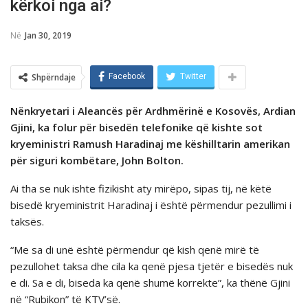
kërkoi nga ai?
Në
Jan 30, 2019
Shpërndaje
Facebook
Twitter
Nënkryetari i Aleancës për Ardhmërinë e Kosovës, Ardian
Gjini, ka folur për bisedën telefonike që kishte sot
kryeministri Ramush Haradinaj me këshilltarin amerikan
për siguri kombëtare, John Bolton.
Ai tha se nuk ishte fizikisht aty mirëpo, sipas tij, në këtë
bisedë kryeministrit Haradinaj i është përmendur pezullimi i
taksës.
“Me sa di unë është përmendur që kish qenë mirë të
pezullohet taksa dhe cila ka qenë pjesa tjetër e bisedës nuk
e di. Sa e di, biseda ka qenë shumë korrekte”, ka thënë Gjini
në “Rubikon” të KTV’së.