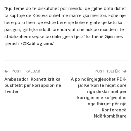
“Kjo temë do të diskutohet por mendoj që gjithë bota duhet
ta kuptojë që Kosova duhet me marrë çka meriton. Edhe një
herë po ju them që është bërë një kohë e gjatë që këtu ka
pasiguri, gjithçka ndodh brenda vitit dhe nuk po mundemi të
stabilizohemi sepse po dalin gjëra tjera” ka thënë Gjini mes
tjerash. /©
Kabllogrami
/
POSTI I KALUAR
POSTI TJETËR
Ambasadori Kosnett kritika
A po ndërgjegjësohet PDK-
pushtetit për korrupsion në
ja: Kërkon të hiqet dorë
Twitter
nga deklarimet për
korrigjimin e kufijve dhe
nga thirrjet për një
Konferencë
Ndërkombëtare