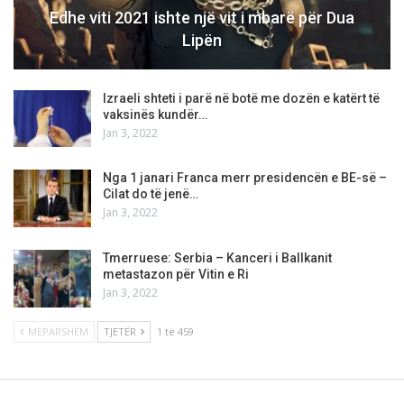
Edhe viti 2021 ishte një vit i mbarë për Dua
Lipën
Izraeli shteti i parë në botë me dozën e katërt të
vaksinës kundër…
Jan 3, 2022
Nga 1 janari Franca merr presidencën e BE-së –
Cilat do të jenë…
Jan 3, 2022
Tmerruese: Serbia – Kanceri i Ballkanit
metastazon për Vitin e Ri
Jan 3, 2022
MËPARSHËM
TJETËR
1 të 459