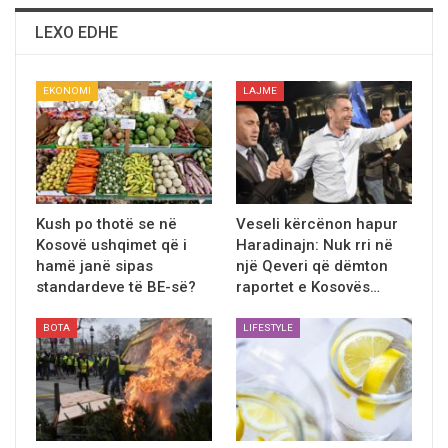
LEXO EDHE
EKONOMI
LAJME
Kush po thotë se në
Veseli kërcënon hapur
Kosovë ushqimet që i
Haradinajn: Nuk rri në
hamë janë sipas
një Qeveri që dëmton
standardeve të BE-së?
raportet e Kosovës…
BOTA
LIFESTYLE