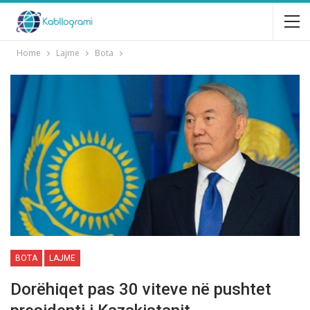
Home
Lajme
Bota
BOTA
LAJME
Dorëhiqet pas 30 viteve në pushtet