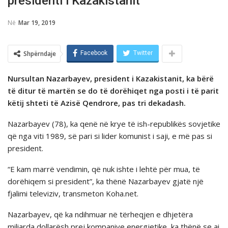
presidenti i Kazakistanit
Në
Mar 19, 2019
Shpërndaje
Facebook
Twitter
Nursultan Nazarbayev, president i Kazakistanit, ka bërë
të ditur të martën se do të dorëhiqet nga posti i të parit
këtij shteti të Azisë Qendrore, pas tri dekadash.
Nazarbayev (78), ka qenë në krye të ish-republikës sovjetike
që nga viti 1989, së pari si lider komunist i saji, e më pas si
president.
“E kam marrë vendimin, që nuk ishte i lehtë për mua, të
dorëhiqem si president”, ka thënë Nazarbayev gjatë një
fjalimi televiziv, transmeton Koha.net.
Nazarbayev, që ka ndihmuar në tërheqjen e dhjetëra
miliarda dollarësh prej kompanive energjetike, ka thënë se ai