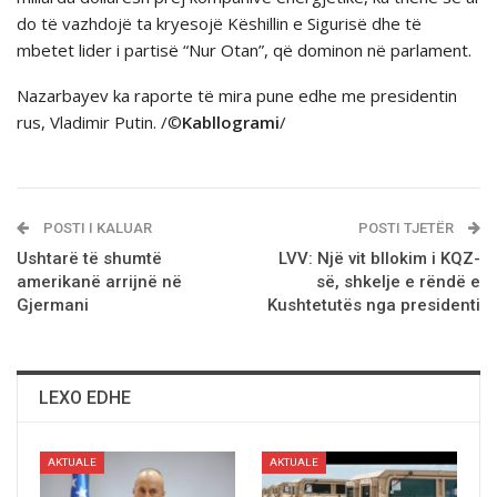
do të vazhdojë ta kryesojë Këshillin e Sigurisë dhe të
mbetet lider i partisë “Nur Otan”, që dominon në parlament.
Nazarbayev ka raporte të mira pune edhe me presidentin
rus, Vladimir Putin. /©
Kabllogrami
/
POSTI I KALUAR
POSTI TJETËR
Ushtarë të shumtë
LVV: Një vit bllokim i KQZ-
amerikanë arrijnë në
së, shkelje e rëndë e
Gjermani
Kushtetutës nga presidenti
LEXO EDHE
AKTUALE
AKTUALE