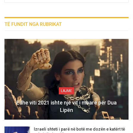
TË FUNDIT NGA RUBRIKAT
LAJME
Edhe viti 2021 ishte një vit i mbarë për Dua
Lipën
Izraeli shteti i parë në botë me dozën e katërt të