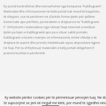
Ky portal kontrollohet dhe menaxhohet nga kompania “Kabllogrami”.
Materialet dhe informacionet në këtë portal nuk mund të kopjohen,
të shtypen, ose të përdoren në çfarëdo forme tjetër për qëllime
komerciale apo përfitimi, pa miratimin e drejtuesve të “Kabllogrami-
t”. Shfrytëzimi i materialeve nga ndonjë faqe interneti a medium
tjetër pa lejen e Kabllogramit apo pa e cituar saktë portalin
Kabllogrami si burim i marrjes së informacionit, është shkelje e të
drejtave të autorit dhe pronës intelektuale sipas dispozitave ligjore
në fuqi. Për ta shfrytëzuar materialin e këtij portali obligoheni t’i
pranoni kushtet e përdorimit.
Ky website përdor cookies për të përmirësuar përvojën tuaj. Ne d
të supozojmë se jeni në rregull me këtë, por mund të zgjedhni nës