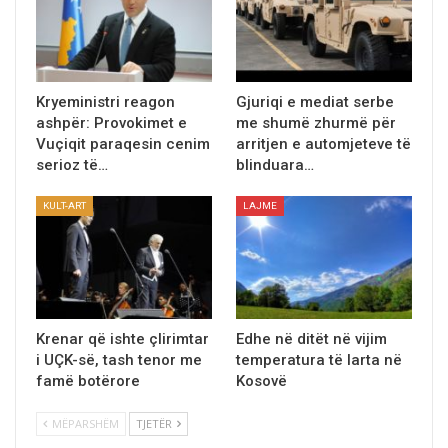
Kryeministri reagon
Gjuriqi e mediat serbe
ashpër: Provokimet e
me shumё zhurmё për
Vuçiqit paraqesin cenim
arritjen e automjeteve të
serioz të…
blinduara…
KULT-ART
LAJME
Krenar që ishte çlirimtar
Edhe në ditët në vijim
i UÇK-së, tash tenor me
temperatura të larta në
famë botërore
Kosovë
MËPARSHËM
TJETËR