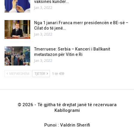
vaksinës kundër…
Jan 3, 2022
Nga 1 janari Franca merr presidencën e BE-së –
Cilat do të jenë…
Jan 3, 2022
Tmerruese: Serbia – Kanceri i Ballkanit
metastazon për Vitin e Ri
Jan 3, 2022
MËPARSHËM
TJETËR
1 të 459
© 2026 - Të gjitha të drejtat janë të rezervuara
Kabllogrami
Punoi :
Valdrin Sherifi