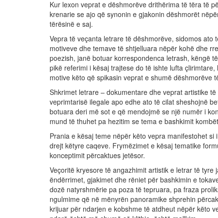
Kur lexon veprat e dëshmorëve drithërima të tëra të pë
krenarie se ajo që synonin e gjakonin dëshmorët nëpër 
tërësinë e saj.
Vepra të veçanta letrare të dëshmorëve, sidomos ato 
motiveve dhe temave të shtjelluara nëpër kohë dhe rre
poezish, janë botuar korrespondenca letrash, këngë të 
pikë referimi i kësaj trajtese do të ishte lufta çlirimtar
motive këto që spikasin veprat e shumë dëshmorëve të 
Shkrimet letrare – dokumentare dhe veprat artistike të
veprimtarisë ilegale apo edhe ato të cilat sheshojnë b
botuara deri më sot e që mendojmë se një numër i ko
mund të thuhet pa hezitim se tema e bashkimit kombë
Prania e kësaj teme nëpër këto vepra manifestohet si i
drejt këtyre caqeve. Frymëzimet e kësaj tematike formu
konceptimit përcaktues jetësor.
Veçoritë kryesore të angazhimit artistik e letrar të tyre
ëndërrimet, gjakimet dhe rëniet për bashkimin e tokav
dozë natyrshmërie pa poza të tepruara, pa fraza proliksi
ngulmime që në mënyrën panoramike shprehin përcaktimet
krijuar për ndarjen e kobshme të atdheut nëpër këto ve