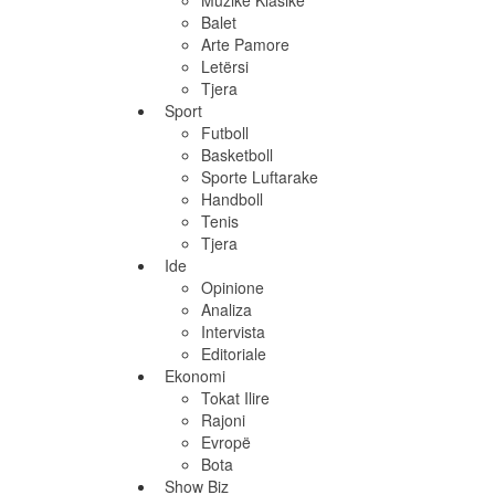
Muzikë Klasike
Balet
Arte Pamore
Letërsi
Tjera
Sport
Futboll
Basketboll
Sporte Luftarake
Handboll
Tenis
Tjera
Ide
Opinione
Analiza
Intervista
Editoriale
Ekonomi
Tokat Ilire
Rajoni
Evropë
Bota
Show Biz