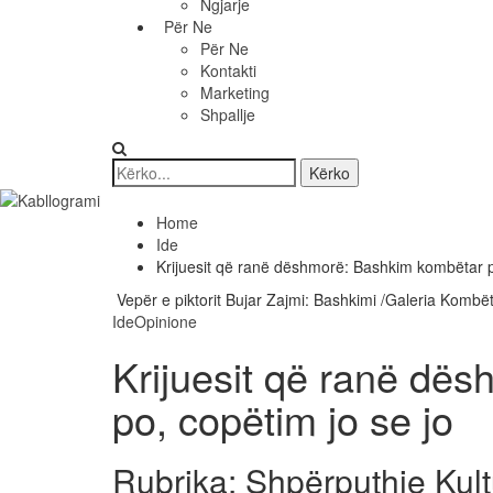
Ngjarje
Për Ne
Për Ne
Kontakti
Marketing
Shpallje
Home
Ide
Krijuesit që ranë dëshmorë: Bashkim kombëtar p
Vepër e piktorit Bujar Zajmi: Bashkimi /Galeria Kombë
Ide
Opinione
Krijuesit që ranë dë
po, copëtim jo se jo
Rubrika: Shpërputhje Kult