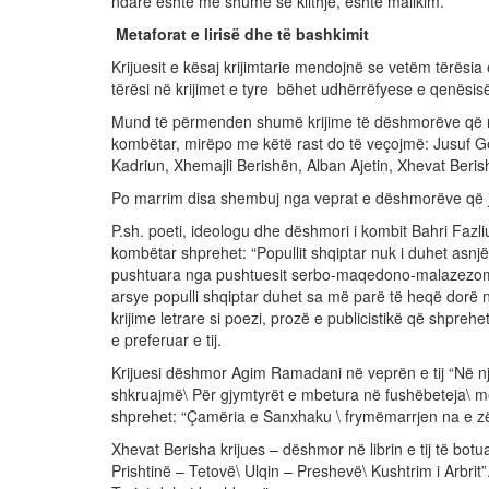
ndarë është më shumë së klithje, është mallkim.
Metaforat e lirisë dhe të bashkimit
Krijuesit e kësaj krijimtarie mendojnë se vetëm tërësia
tërësi në krijimet e tyre bëhet udhërrëfyese e qenësi
Mund të përmenden shumë krijime të dëshmorëve që me
kombëtar, mirëpo me këtë rast do të veçojmë: Jusuf G
Kadriun, Xhemajli Berishën, Alban Ajetin, Xhevat Beri
Po marrim disa shembuj nga veprat e dëshmorëve që ja
P.sh. poeti, ideologu dhe dëshmori i kombit Bahri Fazliu 
kombëtar shprehet: “Popullit shqiptar nuk i duhet asnjë zg
pushtuara nga pushtuesit serbo-maqedono-malazezomdh
arsye populli shqiptar duhet sa më parë të heqë dorë n
krijime letrare si poezi, prozë e publicistikë që shpre
e preferuar e tij.
Krijuesi dëshmor Agim Ramadani në veprën e tij “Në një
shkruajmë\ Për gjymtyrët e mbetura në fushëbeteja\ me u
shprehet: “Çamëria e Sanxhaku \ frymëmarrjen na e zën
Xhevat Berisha krijues – dëshmor në librin e tij të botu
Prishtinë – Tetovë\ Ulqin – Preshevë\ Kushtrim i Arbrit”