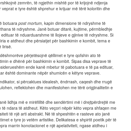
rshkojnë zemrën, të ngjethin mishtë por të krijojnë ndjenja
veprat e tyre është shprehur e krijuar më tërë koloritin dhe
të botuara
post mortum,
kapin dimensione të ndryshme të
thana të ndryshme. Janë botuar ditarë, kujtime, përmbledhje
edituar të nduarduarshme të llojeve e gjinive të ndryshme. Si
e, liria e atdheut dhe përsiatjet për bashkimin e kombit, tema e
lirisë.
 dëshmorëve përjetësojnë qëllimet e tyre qofshin ato të
etimin e dhënë për bashkimin e kombit. Sipas disa veprave të
nsiderueshëm ende kanë mbetur të pabotuara e të pa edituar,
tar është dominante nëpër shumicën e këtyre veprave.
ndikator, si përcaktues idealesh, ëndrrash, caqesh dhe rrugë
lohen, reflektohen dhe manifestohen me tërë origjinalitetin e
 janë lidhja më e mirëfilltë dhe sendërtimi më i drejtpërdrejtë me
e të ndara të atdheut. Këto veçori nëpër këto vepra shfaqen me
teti të një arti abstrakt. Në të shpeshtën e rasteve ato janë
 e tyre jo vetëm artistike. Delikatesa e shpirtit poetik për të
pra marrin konotacionet e një apelativiteti, ngase atdheu i