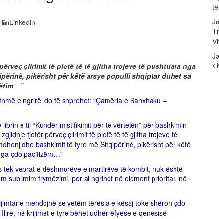
t
Ja
li
Linkedin
Tm
Vi
Ja
përveç çlirimit të plotë të të gjitha trojeve të pushtuara nga
përinë, pikërisht për këtë arsye populli shqiptar duhet sa
pëtim…”
ithmë e ngrirë’ do të shprehet: “Çamëria e Sanxhaku –
ibrin e tij “Kundër mistifikimit për të vërtetën” për bashkimin
jidhje tjetër përveç çlirimit të plotë të të gjitha trojeve të
enj dhe bashkimit të tyre më Shqipërinë, pikërisht për këtë
 nga çdo pacifizëm…”
os tek veprat e dëshmorëve e martirëve të kombit, nuk është
etëm sublimim frymëzimi, por ai ngrihet në element prioritar, në
 krijimtarie mendojnë se vetëm tërësia e kësaj toke shëron çdo
 Ilire, në krijimet e tyre bëhet udhërrëfyese e qenësisë