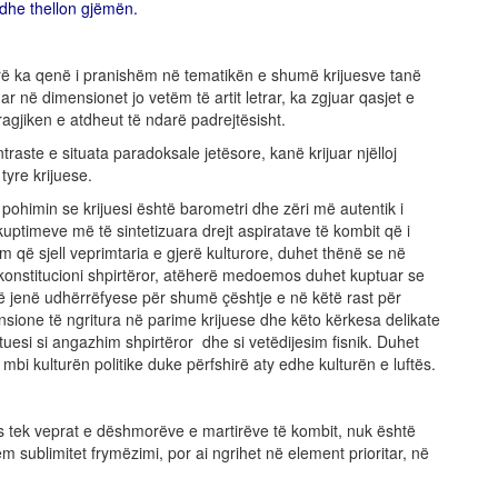
dhe thellon gjëmën.
erë ka qenë i pranishëm në tematikën e shumë krijuesve tanë
r në dimensionet jo vetëm të artit letrar, ka zgjuar qasjet e
ragjiken e atdheut të ndarë padrejtësisht.
raste e situata paradoksale jetësore, kanë krijuar njëlloj
tyre krijuese.
n pohimin se krijuesi është barometri dhe zëri më autentik i
ëkuptimeve më të sintetizuara drejt aspiratave të kombit që i
 që sjell veprimtaria e gjerë kulturore, duhet thënë se në
hë konstitucioni shpirtëror, atëherë medoemos duhet kuptuar se
të jenë udhërrëfyese për shumë çështje e në këtë rast për
ione të ngritura në parime krijuese dhe këto kërkesa delikate
uesi si angazhim shpirtëror dhe si vetëdijesim fisnik. Duhet
mbi kulturën politike duke përfshirë aty edhe kulturën e luftës.
os tek veprat e dëshmorëve e martirëve të kombit, nuk është
tëm sublimitet frymëzimi, por ai ngrihet në element prioritar, në