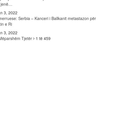
ë jenë…
n 3, 2022
erruese: Serbia – Kanceri i Ballkanit metastazon për
tin e Ri
n 3, 2022
Mëparshëm
Tjetër
1 të 459