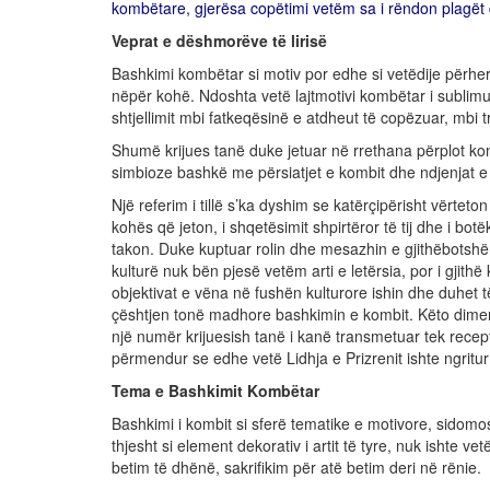
kombëtare, gjerësa copëtimi vetëm sa i rëndon plagët 
Veprat e dëshmorëve të lirisë
Bashkimi kombëtar si motiv por edhe si vetëdije përh
nëpër kohë. Ndoshta vetë lajtmotivi kombëtar i sublimua
shtjellimit mbi fatkeqësinë e atdheut të copëzuar, mbi t
Shumë krijues tanë duke jetuar në rrethana përplot kont
simbioze bashkë me përsiatjet e kombit dhe ndjenjat e 
Një referim i tillë s’ka dyshim se katërçipërisht vërteto
kohës që jeton, i shqetësimit shpirtëror të tij dhe i bot
takon. Duke kuptuar rolin dhe mesazhin e gjithëbotshëm
kulturë nuk bën pjesë vetëm arti e letërsia, por i gjit
objektivat e vëna në fushën kulturore ishin dhe duhet 
çështjen tonë madhore bashkimin e kombit. Këto dimens
një numër krijuesish tanë i kanë transmetuar tek recept
përmendur se edhe vetë Lidhja e Prizrenit ishte ngritur 
Tema e Bashkimit Kombëtar
Bashkimi i kombit si sferë tematike e motivore, sidom
thjesht si element dekorativ i artit të tyre, nuk ishte ve
betim të dhënë, sakrifikim për atë betim deri në rënie.