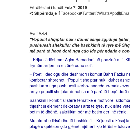
Përditësimi i fundit
Feb 7, 2019
Shpërndaje
Facebook
Twitter
WhatsApp
Emai
Avni Azizi
“
Popullit shqiptar nuk i duhet asnjë zgjidhje tjetër 
pushtuesit shekullor dhe bashkimit të tyre më Shqi
më parë të heqë dorë nga çdo ide për ndarje e co
– Krijuesi dëshmor Agim Ramadani në poezinë e tij ‘Kl
frymëmarrjen na e zënë edhe sot”.
– Poeti, ideologu dhe dëshmori i kombit Bahri Fazliu në l
kombëtar shprehet: “Popullit shqiptar nuk i duhet asnjë zg
pushtuara nga pushtuesit serbo-maqedono-malazezomdh
arsye populli shqiptar duhet sa më parë të heqë dorë
Bashkimi i kombit si sferë tematike e motivore, sidom
thjesht si element dekorativ i artit të tyre, nuk ishte v
betim të dhënë, sakrifikim për atë betim deri në rënie.
Metaforat e lirisë dhe të bashkimit – Krijuesit e kësaj
plagë e qetëson çdo gjëmë, njëherit kjo tërësi e tokave