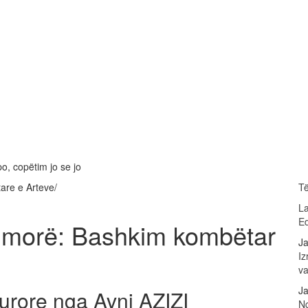
o, copëtim jo se jo
tare e Arteve/
Të
L
Ed
shmorë: Bashkim kombëtar
Ja
Iz
v
Ja
urore nga Avni AZIZI
Ng