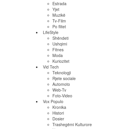
Estrada
Yjet
Muzikë
Tv-Film
Po flitet
LifeStyle
Shëndeti
Ushqimi
Fitnes
Moda
Kuriozitet
Vid Tech
Teknologji
Rjete sociale
Automoto
Web-Tv
Foto-Video
Vox Populo
Kronika
Histori
Dosier
Trashegëmi Kulturore