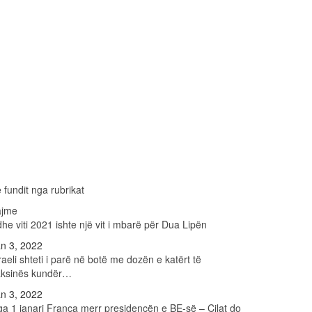
 fundit nga rubrikat
ajme
he viti 2021 ishte një vit i mbarë për Dua Lipën
n 3, 2022
raeli shteti i parë në botë me dozën e katërt të
aksinës kundër…
n 3, 2022
a 1 janari Franca merr presidencën e BE-së – Cilat do