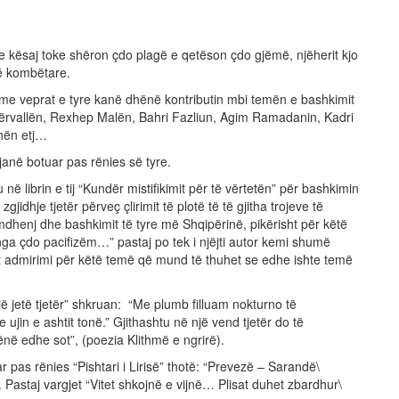
 e kësaj toke shëron çdo plagë e qetëson çdo gjëmë, njëherit kjo
së kombëtare.
 veprat e tyre kanë dhënë kontributin mbi temën e bashkimit
ërvallën, Rexhep Malën, Bahri Fazliun, Agim Ramadanin, Kadri
shën etj…
në botuar pas rënies së tyre.
në librin e tij “Kundër mistifikimit për të vërtetën” për bashkimin
jidhje tjetër përveç çlirimit të plotë të të gjitha trojeve të
enj dhe bashkimit të tyre më Shqipërinë, pikërisht për këtë
ga çdo pacifizëm…” pastaj po tek i njëjti autor kemi shumë
het admirimi për këtë temë që mund të thuhet se edhe ishte temë
 jetë tjetër” shkruan: “Me plumb filluam nokturno të
jin e ashtit tonë.” Gjithashtu në një vend tjetër do të
ë edhe sot”, (poezia Klithmë e ngrirë).
ar pas rënies “Pishtari i Lirisë” thotë: “Prevezë – Sarandë\
. Pastaj vargjet “Vitet shkojnë e vijnë… Plisat duhet zbardhur\