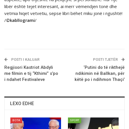
libër është tejet interesant, ai merr vëmendjen tonë dhe
vetmia hiqet vetvetiu, sepse libri bëhet miku jonë i ngushtë!
/
©kabllogrami
/
POSTI I KALUAR
POSTI TJETËR
Regjisori Kastriot Abdyli
‘Putini do të rikthejë
me filmin e tij “Kthimi” s’po
ndikimin në Ballkan, pёr
i ndahet Festivaleve
kёtё po i ndihmon Thaçi’
LEXO EDHE
BOTA
SPORT