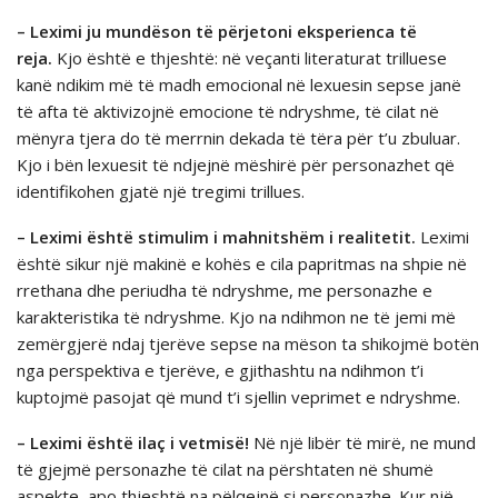
– Leximi ju mundëson të përjetoni eksperienca të
reja.
Kjo është e thjeshtë: në veçanti literaturat trilluese
kanë ndikim më të madh emocional në lexuesin sepse janë
të afta të aktivizojnë emocione të ndryshme, të cilat në
mënyra tjera do të merrnin dekada të tëra për t’u zbuluar.
Kjo i bën lexuesit të ndjejnë mëshirë për personazhet që
identifikohen gjatë një tregimi trillues.
– Leximi është stimulim i mahnitshëm i realitetit.
Leximi
është sikur një makinë e kohës e cila papritmas na shpie në
rrethana dhe periudha të ndryshme, me personazhe e
karakteristika të ndryshme. Kjo na ndihmon ne të jemi më
zemërgjerë ndaj tjerëve sepse na mëson ta shikojmë botën
nga perspektiva e tjerëve, e gjithashtu na ndihmon t’i
kuptojmë pasojat që mund t’i sjellin veprimet e ndryshme.
– Leximi është ilaç i vetmisë!
Në një libër të mirë, ne mund
të gjejmë personazhe të cilat na përshtaten në shumë
aspekte, apo thjeshtë na pëlqejnë si personazhe. Kur një