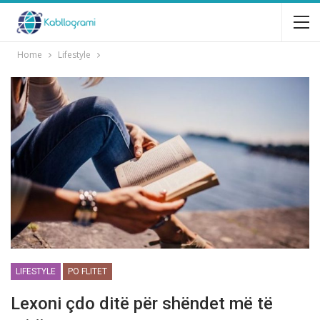
Home
Lifestyle
LIFESTYLE
PO FLITET
Lexoni çdo ditë pёr shёndet mё tё