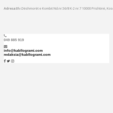
Adresa:
Blv.Dëshmorët e Kombit Nd.nr.56/8 K-2 nr.7
10000 Prishtinë, Ko
049 885 919
info@kabllogrami.com
redaksia@kabllogrami.com