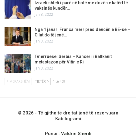
Izraeli shteti i parë në botë me dozën e katërt të
vaksinës kundër…
Jan 3, 2022
Nga 1 janari Franca merr presidencën e BE-së –
Cilat do të jenë…
Jan 3, 2022
Tmerruese: Serbia – Kanceri i Ballkanit
metastazon për Vitin e Ri
Jan 3, 2022
MËPARSHËM
TJETËR
1 të 459
© 2026 - Të gjitha të drejtat janë të rezervuara
Kabllogrami
Punoi :
Valdrin Sherifi