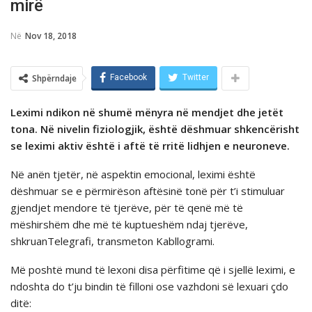
mirё
Në
Nov 18, 2018
Shpërndaje
Facebook
Twitter
Leximi ndikon në shumë mënyra në mendjet dhe jetët
tona. Në nivelin fiziologjik, është dëshmuar shkencërisht
se leximi aktiv është i aftë të rritë lidhjen e neuroneve.
Në anën tjetër, në aspektin emocional, leximi është
dëshmuar se e përmirëson aftësinë tonë për t’i stimuluar
gjendjet mendore të tjerëve, për të qenë më të
mëshirshëm dhe më të kuptueshëm ndaj tjerëve,
shkruanTelegrafi, transmeton Kabllogrami.
Më poshtë mund tё lexoni disa përfitime qё i sjellë leximi, e
ndoshta do t’ju bindin të filloni ose vazhdoni së lexuari çdo
ditë: