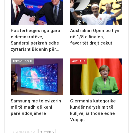
Pas tërheqjes nga gara
Australian Open po hyn
e demokratëve,
në 1/8 e finales,
Sandersi përkrah edhe
favoritët drejt cakut
zyrtarisht Bidenin për…
TEKNOLOGJI
AKTUALE
Samsung me televizorin
Gjermania kategorike
më të madh që keni
kundër ndryshimit të
parë ndonjёherё
kufijve, ia thonë edhe
Vuçiqit
MËPARSHËM
TJETËR