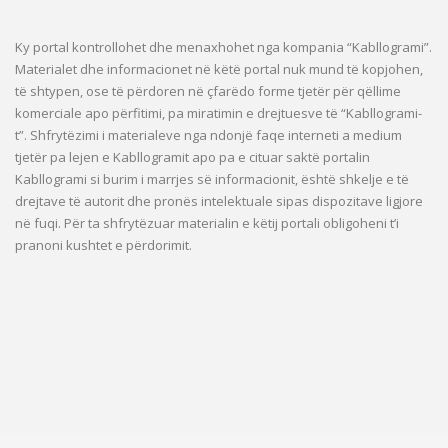
Ky portal kontrollohet dhe menaxhohet nga kompania “Kabllogrami”.
Materialet dhe informacionet në këtë portal nuk mund të kopjohen,
të shtypen, ose të përdoren në çfarëdo forme tjetër për qëllime
komerciale apo përfitimi, pa miratimin e drejtuesve të “Kabllogrami-
t”. Shfrytëzimi i materialeve nga ndonjë faqe interneti a medium
tjetër pa lejen e Kabllogramit apo pa e cituar saktë portalin
Kabllogrami si burim i marrjes së informacionit, është shkelje e të
drejtave të autorit dhe pronës intelektuale sipas dispozitave ligjore
në fuqi. Për ta shfrytëzuar materialin e këtij portali obligoheni t’i
pranoni kushtet e përdorimit.