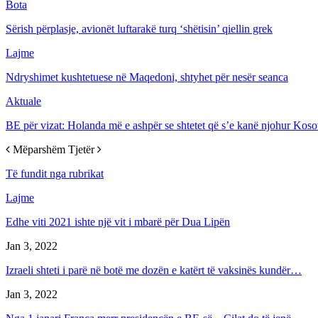
Bota
Sërish përplasje, avionët luftarakë turq ‘shëtisin’ qiellin grek
Lajme
Ndryshimet kushtetuese në Maqedoni, shtyhet për nesër seanca
Aktuale
BE pёr vizat: Holanda mё e ashpёr se shtetet qё s’e kanё njohur Kos
Mëparshëm
Tjetër
Të fundit nga rubrikat
Lajme
Edhe viti 2021 ishte një vit i mbarë për Dua Lipën
Jan 3, 2022
Izraeli shteti i parë në botë me dozën e katërt të vaksinës kundër…
Jan 3, 2022