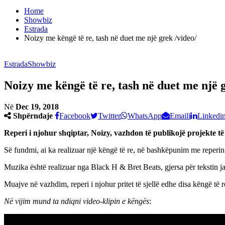
Home
Showbiz
Estrada
Noizy me këngë të re, tash në duet me një grek /video/
Estrada
Showbiz
Noizy me këngë të re, tash në duet me një 
Në
Dec 19, 2018
Shpërndaje
Facebook
Twitter
WhatsApp
Emaili
Linkedi
Reperi i njohur shqiptar, Noizy, vazhdon të publikojë projekte të
Së fundmi, ai ka realizuar një këngë të re, në bashkëpunim me reperin 
Muzika është realizuar nga Black H & Bret Beats, gjersa për tekstin jan
Muajve në vazhdim, reperi i njohur pritet të sjellë edhe disa këngë të re
Në vijim mund ta ndiqni video-klipin e këngës
: