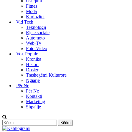
Ushqimi
Fitnes
Moda
Kuriozitet
Vid Tech
Teknologji
Rjete sociale
Automoto
Web-Tv
Foto-Video
Vox Populo
Kronika
Histori
Dosier
Trashegëmi Kulturore
Ngjarje
Për Ne
Për Ne
Kontakti
Marketing
Shpallje