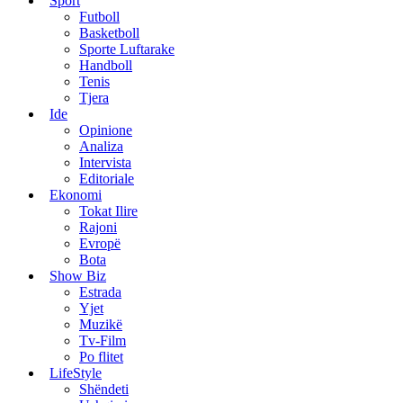
Sport
Futboll
Basketboll
Sporte Luftarake
Handboll
Tenis
Tjera
Ide
Opinione
Analiza
Intervista
Editoriale
Ekonomi
Tokat Ilire
Rajoni
Evropë
Bota
Show Biz
Estrada
Yjet
Muzikë
Tv-Film
Po flitet
LifeStyle
Shëndeti