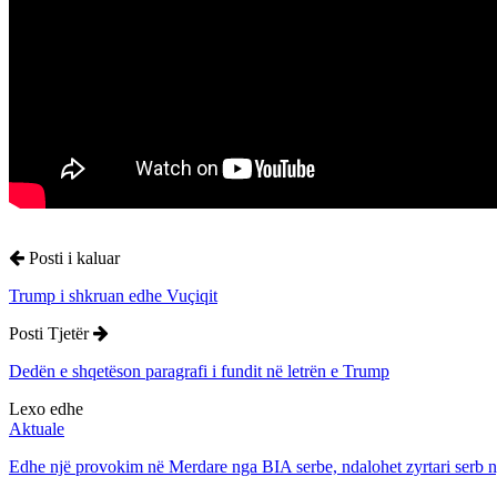
Posti i kaluar
Trump i shkruan edhe Vuçiqit
Posti Tjetër
Dedën e shqetëson paragrafi i fundit në letrën e Trump
Lexo edhe
Aktuale
Edhe një provokim në Merdare nga BIA serbe, ndalohet zyrtari serb 