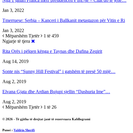
Nga 1 janari Franca merr presidencën e BE-së – Cilat do të jenë…
Jan 3, 2022
Tmerruese: Serbia – Kanceri i Ballkanit metastazon për Vitin e Ri
Jan 3, 2022
Mëparshëm
Tjetër
1 të 459
Ngjarje të tjera
Rita Orës i pëlqen kënga e Taynas dhe Dafina Zeqirit
Aug 14, 2019
Sonte nis “Sunny Hill Festival” i gatshëm të presë 50 mijë…
Aug 2, 2019
Elvana Gjata dhe Ardian Bujupi sjellin “Dashuria Ime”…
Aug 2, 2019
Mëparshëm
Tjetër
1 të 26
© 2026 - Të gjitha të drejtat janë të rezervuara Kabllogrami
Punoi :
Valdrin Sherifi