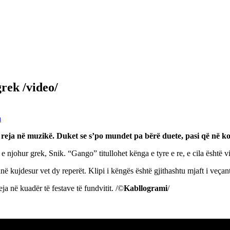
grek /video/
n
 reja në muzikë. Duket se s’po mundet pa bërë duete, pasi që në ko
e njohur grek, Snik. “Gango” titullohet kënga e tyre e re, e cila është v
ë kujdesur vet dy reperët. Klipi i këngës është gjithashtu mjaft i veçant
ja në kuadër të festave të fundvitit. /©
Kabllogrami
/