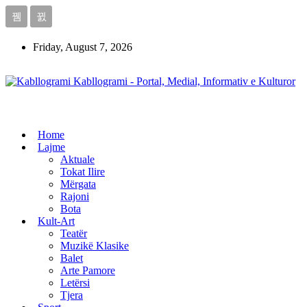
Friday, August 7, 2026
Kabllogrami - Portal, Medial, Informativ e Kulturor
Home
Lajme
Aktuale
Tokat Ilire
Mërgata
Rajoni
Bota
Kult-Art
Teatër
Muzikë Klasike
Balet
Arte Pamore
Letërsi
Tjera