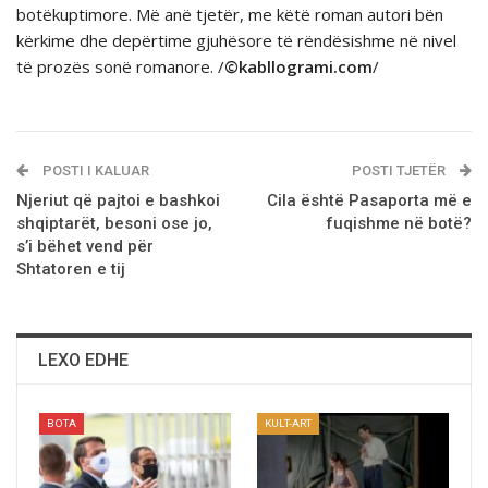
botëkuptimore. Më anë tjetër, me këtë roman autori bën
kërkime dhe depërtime gjuhësore të rëndësishme në nivel
të prozës sonë romanore. /
©kabllogrami.com
/
POSTI I KALUAR
POSTI TJETËR
Njeriut që pajtoi e bashkoi
Cila është Pasaporta më e
shqiptarët, besoni ose jo,
fuqishme në botë?
s’i bëhet vend për
Shtatoren e tij
LEXO EDHE
BOTA
KULT-ART