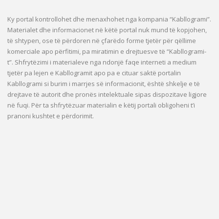
Ky portal kontrollohet dhe menaxhohet nga kompania “Kabllogrami”.
Materialet dhe informacionet në këtë portal nuk mund të kopjohen,
të shtypen, ose të përdoren në çfarëdo forme tjetër për qëllime
komerciale apo përfitimi, pa miratimin e drejtuesve të “Kabllogrami-
t”. Shfrytëzimi i materialeve nga ndonjë faqe interneti a medium
tjetër pa lejen e Kabllogramit apo pa e cituar saktë portalin
Kabllogrami si burim i marrjes së informacionit, është shkelje e të
drejtave të autorit dhe pronës intelektuale sipas dispozitave ligjore
në fuqi. Për ta shfrytëzuar materialin e këtij portali obligoheni t’i
pranoni kushtet e përdorimit.