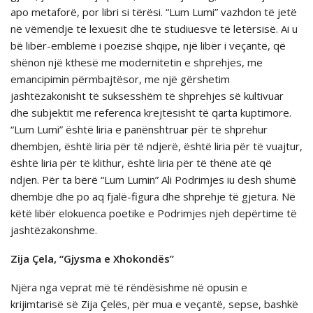
apo metaforë, por libri si tërësi. “Lum Lumi” vazhdon të jetë
në vëmendje të lexuesit dhe të studiuesve të letërsisë. Ai u
bë libër-emblemë i poezisë shqipe, një libër i veçantë, që
shënon një kthesë me modernitetin e shprehjes, me
emancipimin përmbajtësor, me një gërshetim
jashtëzakonisht të suksesshëm të shprehjes së kultivuar
dhe subjektit me referenca krejtësisht të qarta kuptimore.
“Lum Lumi” është liria e panënshtruar për të shprehur
dhembjen, është liria për të ndjerë, është liria për të vuajtur,
është liria për të klithur, është liria për të thënë atë që
ndjen. Për ta bërë “Lum Lumin” Ali Podrimjes iu desh shumë
dhembje dhe po aq fjalë-figura dhe shprehje të gjetura. Në
këtë libër elokuenca poetike e Podrimjes njeh depërtime të
jashtëzakonshme.
Zija Çela, “Gjysma e Xhokondës”
Njëra nga veprat më të rëndësishme në opusin e
krijimtarisë së Zija Çelës, për mua e veçantë, sepse, bashkë