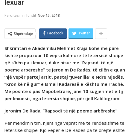
lexuar
Përditësimi i fundit
Nov 15, 2018
Shpërndaje
Facebook
Twitter
Shkrimtari e Akademiku Mehmet Kraja kohë më parë
kishte propozuar 10 vepra kulmore të letërsisë shqipe
që s’bën pa i lexuar, duke nisur me “Rapsodi të një
poeme arbëreshe” të Jeronim De Radës, të cilën e quan
‘një vepër pertej artit’, pastaj “Juvenilia” e Ndre Mjedës,
“Kronikë në gur” e Ismail Kadaresë e kështu me rradhë.
Më poshtë sipas MapoLetrare, janë 10 sugjerimet e tij
për lexuesit, nga letërsia shqipe, përcjell Kabllogrami
Jeronim De Rada, “Rapsodi të një poeme arbëreshe”
Për mendimin tim, njëra nga veprat më të rëndësishme të
letërsisë shqipe. Kjo vepër e De Radës pa të drejtë është