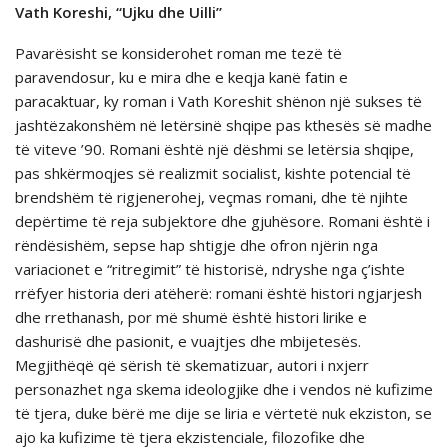
Vath Koreshi, “Ujku dhe Uilli”
Pavarësisht se konsiderohet roman me tezë të
paravendosur, ku e mira dhe e keqja kanë fatin e
paracaktuar, ky roman i Vath Koreshit shënon një sukses të
jashtëzakonshëm në letërsinë shqipe pas kthesës së madhe
të viteve ’90. Romani është një dëshmi se letërsia shqipe,
pas shkërmoqjes së realizmit socialist, kishte potencial të
brendshëm të rigjenerohej, veçmas romani, dhe të njihte
depërtime të reja subjektore dhe gjuhësore. Romani është i
rëndësishëm, sepse hap shtigje dhe ofron njërin nga
variacionet e “ritregimit” të historisë, ndryshe nga ç’ishte
rrëfyer historia deri atëherë: romani është histori ngjarjesh
dhe rrethanash, por më shumë është histori lirike e
dashurisë dhe pasionit, e vuajtjes dhe mbijetesës.
Megjithëqë që sërish të skematizuar, autori i nxjerr
personazhet nga skema ideologjike dhe i vendos në kufizime
të tjera, duke bërë me dije se liria e vërtetë nuk ekziston, se
ajo ka kufizime të tjera ekzistenciale, filozofike dhe