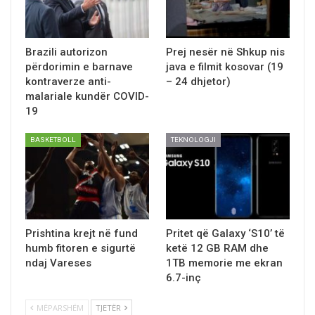
Brazili autorizon
Prej nesёr nё Shkup nis
përdorimin e barnave
java e filmit kosovar (19
kontraverze anti-
– 24 dhjetor)
malariale kundër COVID-
19
BASKETBOLL
TEKNOLOGJI
Prishtina krejt në fund
Pritet qё Galaxy ‘S10’ të
humb fitoren e sigurtë
ketё 12 GB RAM dhe
ndaj Vareses
1TB memorie me ekran
6.7-inç
MËPARSHËM
TJETËR