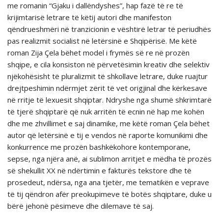
me romanin “Gjaku i dallëndyshes”, hap fazë të re të
krijimtarisë letrare të këtij autori dhe manifeston
qëndrueshmëri në tranzicionin e vështirë letrar të periudhës
pas realizmit socialist në letërsinë e Shqipërisë. Me këtë
roman Zija Çela bëhet model i frymës së re në prozën
shqipe, e cila konsiston në përvetësimin kreativ dhe selektiv
njëkohësisht të pluralizmit të shkollave letrare, duke ruajtur
drejtpeshimin ndërmjet zërit të vet origjinal dhe kërkesave
në rritje të lexuesit shqiptar. Ndryshe nga shumë shkrimtarë
të tjerë shqiptarë që nuk arritën të ecnin në hap me kohën
dhe me zhvillimet e saj dinamike, me këtë roman Çela bëhet
autor që letërsinë e tij e vendos në raporte komunikimi dhe
konkurrence me prozën bashkëkohore kontemporane,
sepse, nga njëra anë, ai sublimon arritjet e mëdha të prozës
së shekullit XX në ndërtimin e fakturës tekstore dhe të
prosedeut, ndërsa, nga ana tjetër, me tematikën e veprave
të tij qëndron afër preokupimeve të botës shqiptare, duke u
bërë jehonë pësimeve dhe dilemave të saj.