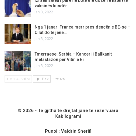
Izraeli shteti i parë në botë me dozën e katërt të
vaksinës kundër…
Jan 3, 2022
Nga 1 janari Franca merr presidencën e BE-së –
Cilat do të jenë…
Jan 3, 2022
Tmerruese: Serbia – Kanceri i Ballkanit
metastazon për Vitin e Ri
Jan 3, 2022
MËPARSHËM
TJETËR
1 të 459
© 2026 - Të gjitha të drejtat janë të rezervuara
Kabllogrami
Punoi :
Valdrin Sherifi