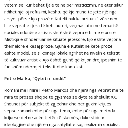
Vetëm se, kur bëhet fjalë te ne për misticizmin, në etër sikur
ndihet njëlloj refuzimi, kështu që kjo mund të jetë një nga
arsyet përse kjo prozë e Kutelit nuk ka arritur t’i vërë nën
hije veprat e tjera të këtij autori, veçmas ato me tematikë
sociale, ndonëse artistikisht është vepra e tij më e arrirë.
Mistikja e shndërruar në situatë jetësore, kjo është veçoria
themelore e kësaj proze. Gjuha e Kutelit në këtë prozë
është model, se si koineja lokale ngrihet në nivelin e tekstit
të kultivuar artistik. Ajo është gjuhë që krijon drejtpeshim të
fuqishëm ndërmjet tekstit dhe kontekstit.
Petro Marko, “Qyteti i fundit”
Romani më i mirë i Petro Markos dhe njëra nga veprat më të
mira të prozës shqipe të gjysmës së dytë të shekullit XX.
Shquhet për subjekt të zgjedhur dhe për guxim krijues,
sepse romani edhe për nga tema, edhe për nga metoda
krijuese del në anën tjetër të skemës, duke sfiduar
ideologjinë dhe njërën nga shtyllat e saj, realizmin socialist.