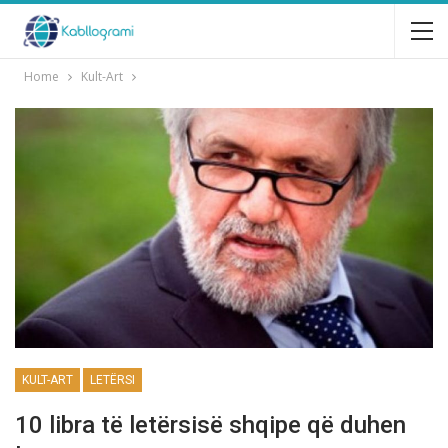
Home
Kult-Art
KULT-ART
LETËRSI
10 libra të letërsisë shqipe që duhen