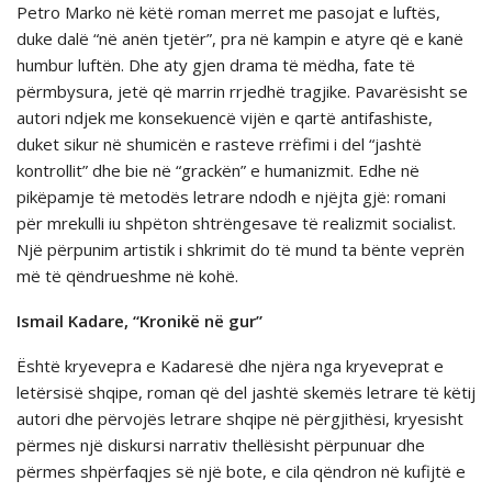
Petro Marko në këtë roman merret me pasojat e luftës,
duke dalë “në anën tjetër”, pra në kampin e atyre që e kanë
humbur luftën. Dhe aty gjen drama të mëdha, fate të
përmbysura, jetë që marrin rrjedhë tragjike. Pavarësisht se
autori ndjek me konsekuencë vijën e qartë antifashiste,
duket sikur në shumicën e rasteve rrëfimi i del “jashtë
kontrollit” dhe bie në “grackën” e humanizmit. Edhe në
pikëpamje të metodës letrare ndodh e njëjta gjë: romani
për mrekulli iu shpëton shtrëngesave të realizmit socialist.
Një përpunim artistik i shkrimit do të mund ta bënte veprën
më të qëndrueshme në kohë.
Ismail Kadare, “Kronikë në gur”
Është kryevepra e Kadaresë dhe njëra nga kryeveprat e
letërsisë shqipe, roman që del jashtë skemës letrare të këtij
autori dhe përvojës letrare shqipe në përgjithësi, kryesisht
përmes një diskursi narrativ thellësisht përpunuar dhe
përmes shpërfaqjes së një bote, e cila qëndron në kufijtë e