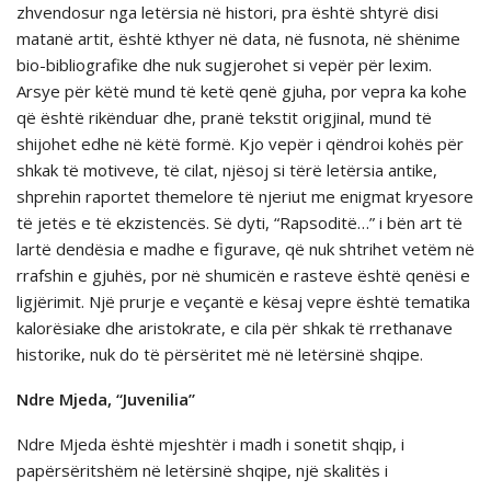
zhvendosur nga letërsia në histori, pra është shtyrë disi
matanë artit, është kthyer në data, në fusnota, në shënime
bio-bibliografike dhe nuk sugjerohet si vepër për lexim.
Arsye për këtë mund të ketë qenë gjuha, por vepra ka kohe
që është rikënduar dhe, pranë tekstit origjinal, mund të
shijohet edhe në këtë formë. Kjo vepër i qëndroi kohës për
shkak të motiveve, të cilat, njësoj si tërë letërsia antike,
shprehin raportet themelore të njeriut me enigmat kryesore
të jetës e të ekzistencës. Së dyti, “Rapsoditë…” i bën art të
lartë dendësia e madhe e figurave, që nuk shtrihet vetëm në
rrafshin e gjuhës, por në shumicën e rasteve është qenësi e
ligjërimit. Një prurje e veçantë e kësaj vepre është tematika
kalorësiake dhe aristokrate, e cila për shkak të rrethanave
historike, nuk do të përsëritet më në letërsinë shqipe.
Ndre Mjeda, “Juvenilia”
Ndre Mjeda është mjeshtër i madh i sonetit shqip, i
papërsëritshëm në letërsinë shqipe, një skalitës i