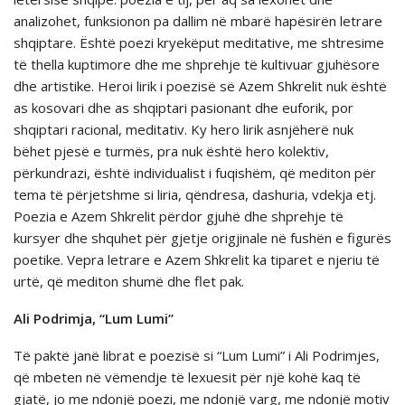
analizohet, funksionon pa dallim në mbarë hapësirën letrare
shqiptare. Është poezi kryekëput meditative, me shtresime
të thella kuptimore dhe me shprehje të kultivuar gjuhësore
dhe artistike. Heroi lirik i poezisë së Azem Shkrelit nuk është
as kosovari dhe as shqiptari pasionant dhe euforik, por
shqiptari racional, meditativ. Ky hero lirik asnjëherë nuk
bëhet pjesë e turmës, pra nuk është hero kolektiv,
përkundrazi, është individualist i fuqishëm, që mediton për
tema të përjetshme si liria, qëndresa, dashuria, vdekja etj.
Poezia e Azem Shkrelit përdor gjuhë dhe shprehje të
kursyer dhe shquhet për gjetje origjinale në fushën e figurës
poetike. Vepra letrare e Azem Shkrelit ka tiparet e njeriu të
urtë, që mediton shumë dhe flet pak.
Ali Podrimja, “Lum Lumi”
Të paktë janë librat e poezisë si “Lum Lumi” i Ali Podrimjes,
që mbeten në vëmendje të lexuesit për një kohë kaq të
gjatë, jo me ndonjë poezi, me ndonjë varg, me ndonjë motiv