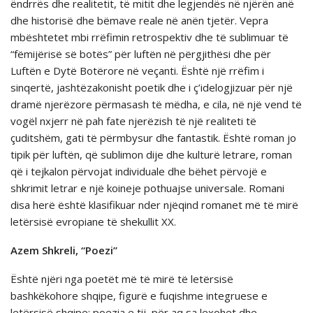
ëndrrës dhe realitetit, të mitit dhe legjendës në njërën anë
dhe historisë dhe bëmave reale në anën tjetër. Vepra
mbështetet mbi rrëfimin retrospektiv dhe të sublimuar të
“fëmijërisë së botës” për luftën në përgjithësi dhe për
Luftën e Dytë Botërore në veçanti. Është një rrëfim i
sinqertë, jashtëzakonisht poetik dhe i ç’idelogjizuar për një
dramë njerëzore përmasash të mëdha, e cila, në një vend të
vogël nxjerr në pah fate njerëzish të një realiteti të
çuditshëm, gati të përmbysur dhe fantastik. Është roman jo
tipik për luftën, që sublimon dije dhe kulturë letrare, roman
që i tejkalon përvojat individuale dhe bëhet përvojë e
shkrimit letrar e një koineje pothuajse universale. Romani
disa herë është klasifikuar nder njëqind romanet më të mirë
letërsisë evropiane të shekullit XX.
Azem Shkreli, “Poezi”
Është njëri nga poetët më të mirë të letërsisë
bashkëkohore shqipe, figurë e fuqishme integruese e
letërsisë shqipe: poezia e tij, për aq sa lexohet dhe