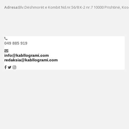
Adresa:
Blv.Dëshmorët e Kombit Nd.nr.56/8 K-2 nr.7
10000 Prishtinë, Ko
049 885 919
info@kabllogrami.com
redaksia@kabllogrami.com