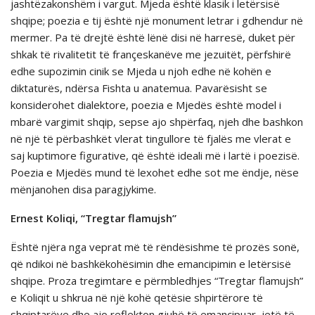
jashtëzakonshëm i vargut. Mjeda është klasik i letërsisë
shqipe; poezia e tij është një monument letrar i gdhendur në
mermer. Pa të drejtë është lënë disi në harresë, duket për
shkak të rivalitetit të françeskanëve me jezuitët, përfshirë
edhe supozimin cinik se Mjeda u njoh edhe në kohën e
diktaturës, ndërsa Fishta u anatemua. Pavarësisht se
konsiderohet dialektore, poezia e Mjedës është model i
mbarë vargimit shqip, sepse ajo shpërfaq, njeh dhe bashkon
në një të përbashkët vlerat tingullore të fjalës me vlerat e
saj kuptimore figurative, që është ideali më i lartë i poezisë.
Poezia e Mjedës mund të lexohet edhe sot me ëndje, nëse
mënjanohen disa paragjykime.
Ernest Koliqi, “Tregtar flamujsh”
Është njëra nga veprat më të rëndësishme të prozës sonë,
që ndikoi në bashkëkohësimin dhe emancipimin e letërsisë
shqipe. Proza tregimtare e përmbledhjes “Tregtar flamujsh”
e Koliqit u shkrua në një kohë qetësie shpirtërore të
shqiptarëve dhe ajo reflekton gjuhë të emancipuar, jetë të