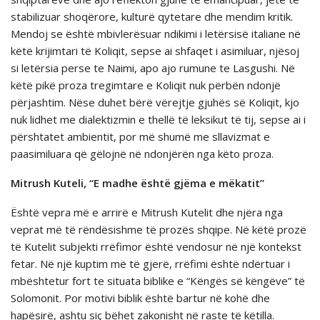
stabilizuar shoqërore, kulturë qytetare dhe mendim kritik.
Mendoj se është mbivlerësuar ndikimi i letërsisë italiane në
këtë krijimtari të Koliqit, sepse ai shfaqet i asimiluar, njësoj
si letërsia perse te Naimi, apo ajo rumune te Lasgushi. Në
këtë pikë proza tregimtare e Koliqit nuk përbën ndonjë
përjashtim. Nëse duhet bërë vërejtje gjuhës së Koliqit, kjo
nuk lidhet me dialektizmin e thellë të leksikut të tij, sepse ai i
përshtatet ambientit, por më shumë me sllavizmat e
paasimiluara që gëlojnë në ndonjërën nga këto proza.
Mitrush Kuteli, “E madhe është gjëma e mëkatit”
Është vepra më e arrirë e Mitrush Kutelit dhe njëra nga
veprat më të rëndësishme të prozës shqipe. Në këtë prozë
të Kutelit subjekti rrëfimor është vendosur në një kontekst
fetar. Në një kuptim më të gjerë, rrëfimi është ndërtuar i
mbështetur fort te situata biblike e “Këngës së këngëve” të
Solomonit. Por motivi biblik është bartur në kohë dhe
hapësirë, ashtu siç bëhet zakonisht në raste të këtilla.