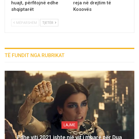
huajt, përfitojnë edhe
reja në drejtim të
shqiptarët
Kosovës
MËPARSHËM
TJETËR
TË FUNDIT NGA RUBRIKAT
LAJME
Edhe viti 2021 ishte një vit i mbarë për Dua