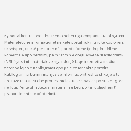
Ky portal kontrollohet dhe menaxhohet nga kompania “Kabllogrami”.
Materialet dhe informacionet në këtë portal nuk mund të kopjohen,
të shtypen, ose të përdoren në çfarëdo forme tjetër për qëllime
komerciale apo përfitimi, pa miratimin e drejtuesve të “Kabllogrami-
t”. Shfrytëzimi i materialeve nga ndonjë faqe interneti a medium
tjetër pa lejen e Kabllogramit apo pa e cituar saktë portalin
Kabllogrami si burim i marrjes së informacionit, është shkelje e të
drejtave të autorit dhe pronës intelektuale sipas dispozitave ligjore
në fuqi. Për ta shfrytëzuar materialin e këtij portali obligoheni t’i
pranoni kushtet e përdorimit.