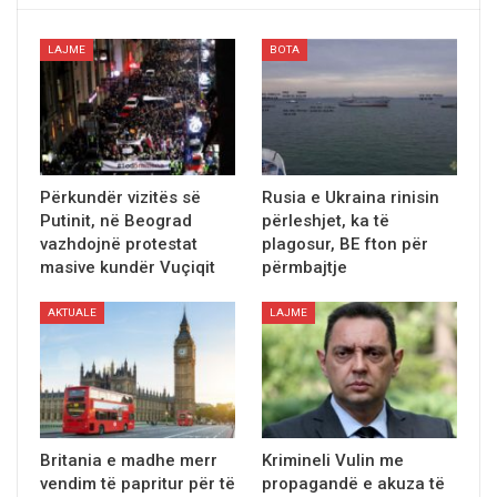
LAJME
BOTA
Përkundër vizitës së
Rusia e Ukraina rinisin
Putinit, në Beograd
pёrleshjet, ka tё
vazhdojnë protestat
plagosur, BE fton pёr
masive kundër Vuçiqit
pёrmbajtje
AKTUALE
LAJME
Britania e madhe merr
Krimineli Vulin me
vendim tё papritur për të
propagandë e akuza të