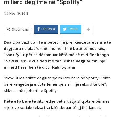
miliard dëgjime në “Spotify”
Në
Nov 19, 2018
Shpërndaje
Facebook
Twitter
Dua Lipa vazhdon të mbetet një prej këngëtareve më të
dëgjuara në platformën numër 1 në botë të muzikës,
“Spotify”. E për të dëshmuar këtë më së miri flet kënga
“New Rules”, e cila deri më tani është dëgjuar mbi një
miliard herë, bёn tё ditur Kabllogrami
“New Rules është dëgjuar një miliard herë në Spotify. Është
bërë këngëtarja e dytë femër që arrin një rekord të tillë”,
shkruan në njoftimin e Spotify.
Këtë e ka bërë të ditur edhe vet artistja shqiptare përmes
rrjeteve sociale teksa i ka falënderuar të gjithë fansat.