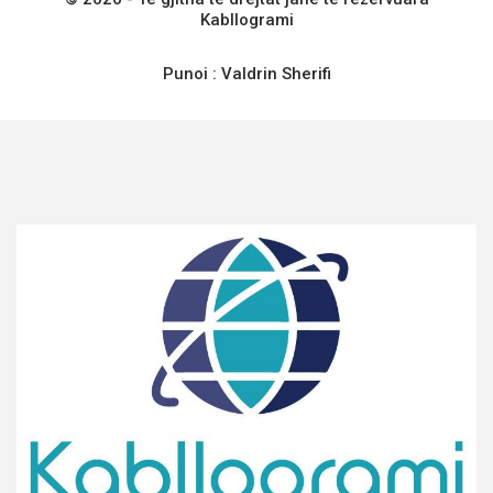
Kabllogrami
Punoi :
Valdrin Sherifi