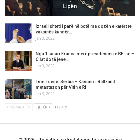
Lipën
Izraeli shteti i parë në botë me dozën e katërt të
vaksinës kundër…
Jan 3, 2022
Nga 1 janari Franca merr presidencën e BE-së –
Cilat do të jenë…
Jan 3, 2022
Tmerruese: Serbia – Kanceri i Ballkanit
metastazon për Vitin e Ri
Jan 3, 2022
MËPARSHËM
TJETËR
1 të 459
© 2026 - Të gjitha të drejtat janë të rezervuara