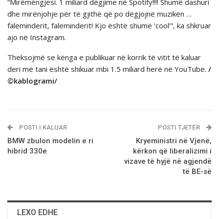
“Mirëmëngjesi. 1 miliard dëgjime në Spotify!!!! Shumë dashuri
dhe mirënjohje për të gjithë që po dëgjojnë muzikën …
faleminderit, faleminderit! Kjo është shumë ‘cool’”, ka shkruar
ajo në Instagram.
Theksojmë se kënga e publikuar në korrik të vitit të kaluar
deri më tani është shikuar mbi 1.5 miliard herë në YouTube.
/
©kablogrami/
POSTI I KALUAR
POSTI TJETËR
BMW zbulon modelin e ri
Kryeministri në Vjenë,
hibrid 330e
kërkon që liberalizimi i
vizave të hyjë në agjendë
të BE-së
LEXO EDHE