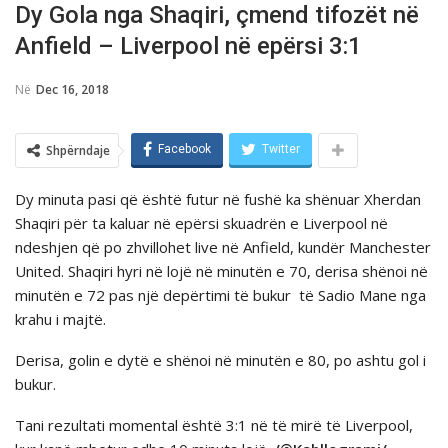
Dy Gola nga Shaqiri, çmend tifozët në
Anfield – Liverpool në epërsi 3:1
Në
Dec 16, 2018
Shpërndaje
Facebook
Twitter
Dy minuta pasi që është futur në fushë ka shënuar Xherdan
Shaqiri për ta kaluar në epërsi skuadrën e Liverpool në
ndeshjen që po zhvillohet live në Anfield, kundër Manchester
United. Shaqiri hyri në lojë në minutën e 70, derisa shënoi në
minutën e 72 pas një depërtimi të bukur të Sadio Mane nga
krahu i majtë.
Derisa, golin e dyt
ë e shënoi në minutën e 80, po ashtu gol i
bukur.
Tani rezultati momental është 3:1 në të mirë të Liverpool,