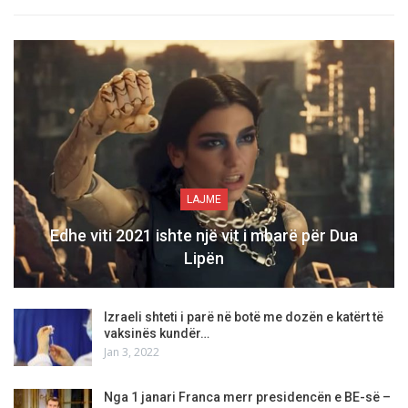
LAJME
Edhe viti 2021 ishte një vit i mbarë për Dua
Lipën
Izraeli shteti i parë në botë me dozën e katërt të
vaksinës kundër…
Jan 3, 2022
Nga 1 janari Franca merr presidencën e BE-së –