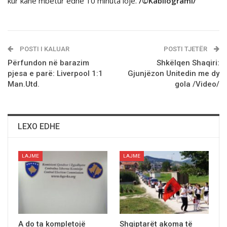
kur kan
ë mbetur edhe 10 minuta lojë.
/©Kabllogrami/
POSTI I KALUAR
POSTI TJETËR
Përfundon në barazim
Shkëlqen Shaqiri:
pjesa e parë: Liverpool 1:1
Gjunjëzon Unitedin me dy
Man.Utd.
gola /Video/
LEXO EDHE
LAJME
LAJME
A do ta kompletojë
Shqiptarёt akoma tё