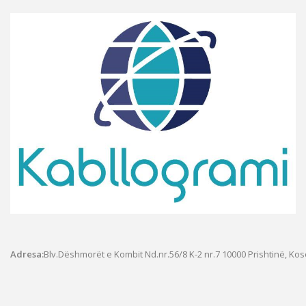
Adresa:
Blv.Dëshmorët e Kombit Nd.nr.56/8 K-2 nr.7
10000 Prishtinë, Ko