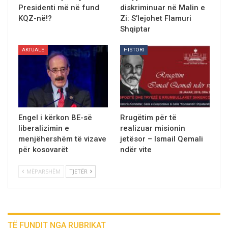
Presidenti më në fund
diskriminuar nё Malin e
KQZ-në!?
Zi: S’lejohet Flamuri
Shqiptar
AKTUALE
HISTORI
Engel i kërkon BE-sё
Rrugëtim për të
liberalizimin e
realizuar misionin
menjëhershёm tё vizave
jetësor – Ismail Qemali
pёr kosovarët
ndër vite
MËPARSHËM
TJETËR
TË FUNDIT NGA RUBRIKAT