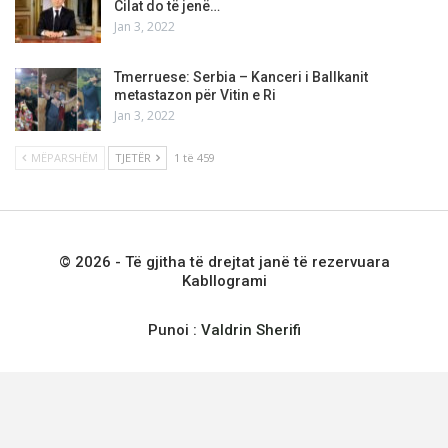
Cilat do të jenë…
Jan 3, 2022
Tmerruese: Serbia – Kanceri i Ballkanit
metastazon për Vitin e Ri
Jan 3, 2022
MËPARSHËM
TJETËR
1 të 459
© 2026 - Të gjitha të drejtat janë të rezervuara
Kabllogrami
Punoi :
Valdrin Sherifi