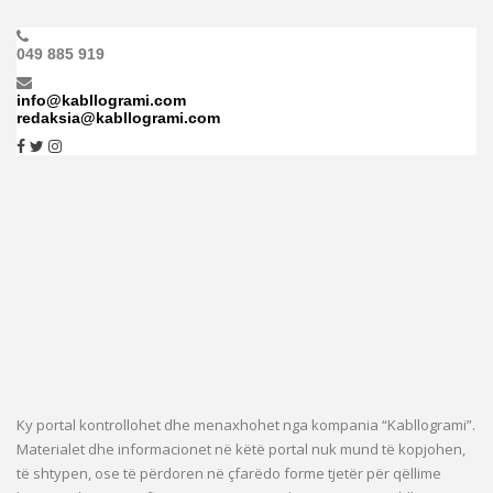
049 885 919
info@kabllogrami.com
redaksia@kabllogrami.com
Ky portal kontrollohet dhe menaxhohet nga kompania “Kabllogrami”.
Materialet dhe informacionet në këtë portal nuk mund të kopjohen,
të shtypen, ose të përdoren në çfarëdo forme tjetër për qëllime