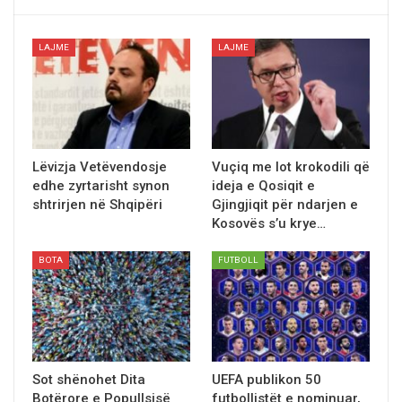
LAJME
LAJME
Lëvizja Vetëvendosje
Vuçiq me lot krokodili që
edhe zyrtarisht synon
ideja e Qosiqit e
shtrirjen në Shqipëri
Gjingjiqit për ndarjen e
Kosovës s’u krye…
BOTA
FUTBOLL
Sot shënohet Dita
UEFA publikon 50
Botërore e Popullsisë
futbollistët e nominuar,