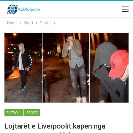
Home
Sport
Futboll
FUTBOLL
SPORT
Lojtarët e Liverpoolit kapen nga