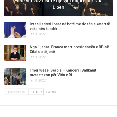
Edhe viti 2021 ishte një vit i mbarë për Dua
Lipën
Izraeli shteti i parë në botë me dozën e katërt të
vaksinës kundër…
Jan 3, 2022
Nga 1 janari Franca merr presidencën e BE-së –
Cilat do të jenë…
Jan 3, 2022
Tmerruese: Serbia – Kanceri i Ballkanit
metastazon për Vitin e Ri
Jan 3, 2022
MËPARSHËM
TJETËR
1 të 459