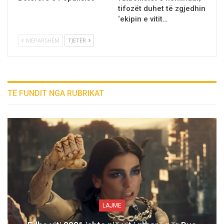
tifozët duhet të zgjedhin
‘ekipin e vitit…
MËPARSHËM
TJETËR
TË FUNDIT NGA RUBRIKAT
LAJME