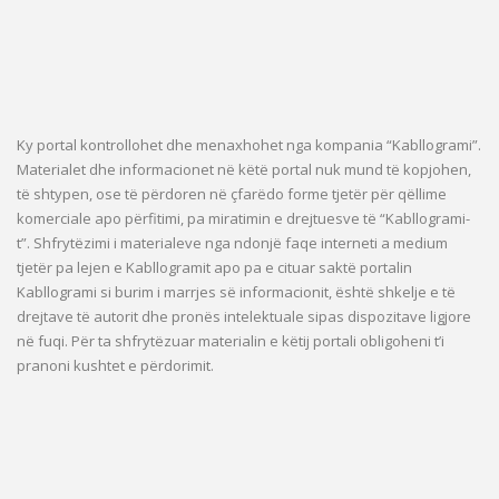
Ky portal kontrollohet dhe menaxhohet nga kompania “Kabllogrami”.
Materialet dhe informacionet në këtë portal nuk mund të kopjohen,
të shtypen, ose të përdoren në çfarëdo forme tjetër për qëllime
komerciale apo përfitimi, pa miratimin e drejtuesve të “Kabllogrami-
t”. Shfrytëzimi i materialeve nga ndonjë faqe interneti a medium
tjetër pa lejen e Kabllogramit apo pa e cituar saktë portalin
Kabllogrami si burim i marrjes së informacionit, është shkelje e të
drejtave të autorit dhe pronës intelektuale sipas dispozitave ligjore
në fuqi. Për ta shfrytëzuar materialin e këtij portali obligoheni t’i
pranoni kushtet e përdorimit.