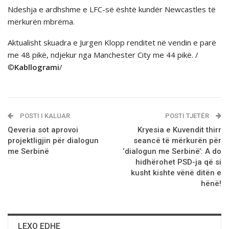
Ndeshja e ardhshme e LFC-së është kundër Newcastles të
mërkurën mbrëma.
Aktualisht skuadra e Jurgen Klopp renditet në vendin e parë
me 48 pikë, ndjekur nga Manchester City me 44 pikë. /
©
Kabllogrami
/
POSTI I KALUAR
POSTI TJETËR
Qeveria sot aprovoi
Kryesia e Kuvendit thirr
projektligjin për dialogun
seancё të mërkurën për
me Serbinë
‘dialogun me Serbinë’: A do
hidhёrohet PSD-ja qё si
kusht kishte vёnё ditёn e
hёnё!
LEXO EDHE