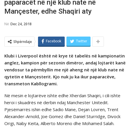
paparacёt në një klub nate në
Mançester, edhe Shaqiri aty
Në
Dec 24, 2018
Shpërndaje
Facebook
Twitter
Klubi i Liverpool ёshtё në krye të tabelës në kampionatin
anglez, kampion pёr sezonin dimёror, andaj lojtarët kanë
vendosur ta përmbyllin me një aheng në një klub nate në
qytetin e Mançesterit. Kjo nuk ju ka ikur paparacëve,
transmeton Kabllogrami.
Në mesin e lojtarëve ishte edhe Xherdan Shaqiri, i cili ishte
heroi i skuadrës në derbin ndaj Manchester Unitedit.
Pjesëmarrës ishin edhe Sadio Mane, Dejan Lovren, Trent
Alexander-Arnold, Joe Gomez dhe Daniel Sturridge, Divock
Origi, Naby Keita, Alberto Moreno dhe Mohamed Salah.