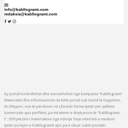
info@kabllogrami.com
redaksia@kabllogrami.com
Ky portal kontrollohet dhe menaxhohet nga kompania “Kabllogrami”.
Materialet dhe informacionet në këtë portal nuk mund të kopjohen,
të shtypen, ose të përdoren në çfarëdo forme tjetër për qëllime
komerciale apo përfitimi, pa miratimin e drejtuesve të “Kabllogrami-
t”. Shfrytëzimi i materialeve nga ndonjë faqe interneti a medium
tjetër pa lejen e Kabllogramit apo pa e cituar saktë portalin