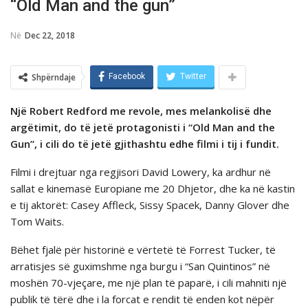
“Old Man and the gun”
Në
Dec 22, 2018
Shpërndaje
Facebook
Twitter
Një Robert Redford me revole, mes melankolisë dhe
argëtimit, do të jetë protagonisti i “Old Man and the
Gun”, i cili do të jetë gjithashtu edhe filmi i tij i fundit.
Filmi i drejtuar nga regjisori David Lowery, ka ardhur në
sallat e kinemasë Europiane me 20 Dhjetor, dhe ka në kastin
e tij aktorët: Casey Affleck, Sissy Spacek, Danny Glover dhe
Tom Waits.
Bëhet fjalë për historinë e vërtetë të Forrest Tucker, të
arratisjes së guximshme nga burgu i “San Quintinos” në
moshën 70-vjeçare, me një plan të paparë, i cili mahniti një
publik të tërë dhe i la forcat e rendit të enden kot nëpër