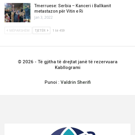
Tmerruese: Serbia – Kanceri i Ballkanit
metastazon për Vitin e Ri
Jan 3, 2022
MËPARSHËM
TJETËR
1 të 459
© 2026 - Të gjitha të drejtat janë të rezervuara
Kabllogrami
Punoi :
Valdrin Sherifi