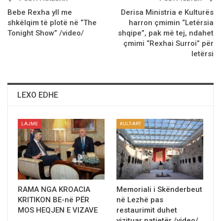
Bebe Rexha yll me
Derisa Ministria e Kulturës
shkëlqim të plotë në “The
harron çmimin “Letërsia
Tonight Show” /video/
shqipe”, pak më tej, ndahet
çmimi “Rexhai Surroi” për
letërsi
LEXO EDHE
LAJME
KULT-ART
RAMA NGA KROACIA
Memoriali i Skënderbeut
KRITIKON BE-në PËR
në Lezhë pas
MOS HEQJEN E VIZAVE
restaurimit duhet
vizituar patjetër /video/