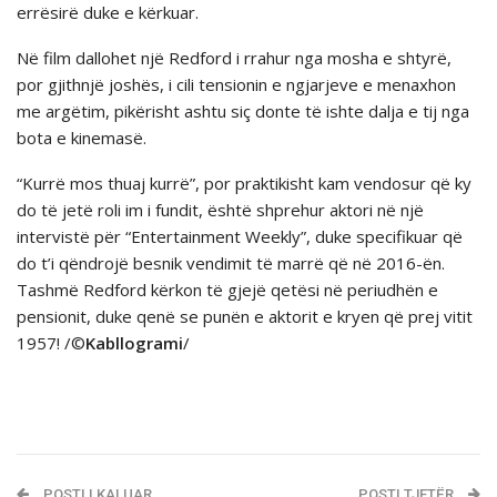
errësirë duke e kërkuar.
Në film dallohet një Redford i rrahur nga mosha e shtyrë,
por gjithnjë joshës, i cili tensionin e ngjarjeve e menaxhon
me argëtim, pikërisht ashtu siç donte të ishte dalja e tij nga
bota e kinemasë.
“Kurrë mos thuaj kurrë”, por praktikisht kam vendosur që ky
do të jetë roli im i fundit, është shprehur aktori në një
intervistë për “Entertainment Weekly”, duke specifikuar që
do t’i qëndrojë besnik vendimit të marrë që në 2016-ën.
Tashmë Redford kërkon të gjejë qetësi në periudhën e
pensionit, duke qenë se punën e aktorit e kryen që prej vitit
1957! /©
Kabllogrami
/
POSTI I KALUAR
POSTI TJETËR