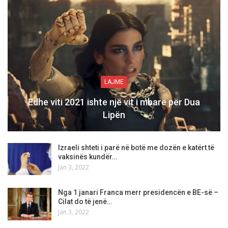
LAJME
Edhe viti 2021 ishte një vit i mbarë për Dua
Lipën
Izraeli shteti i parë në botë me dozën e katërt të
vaksinës kundër…
Jan 3, 2022
Nga 1 janari Franca merr presidencën e BE-së –
Cilat do të jenë…
Jan 3, 2022