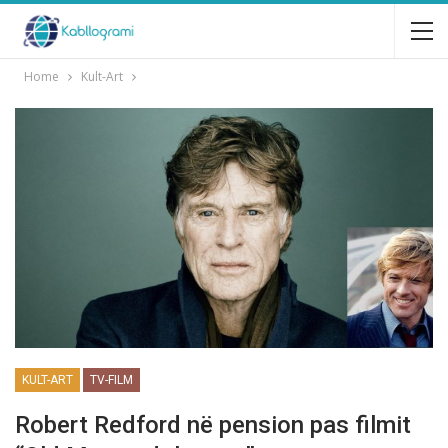
Home
Kult-Art
KULT-ART
TV-FILM
Robert Redford në pension pas filmit