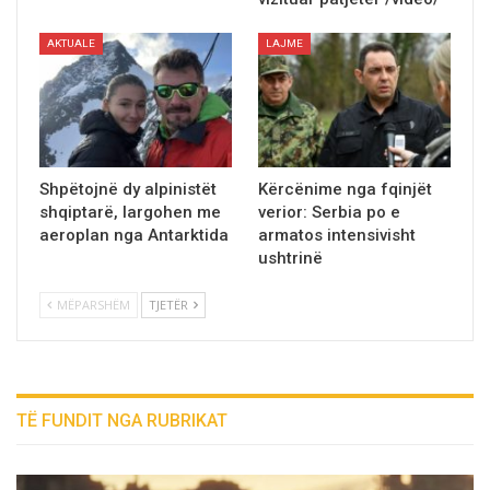
AKTUALE
LAJME
Shpёtojnё dy alpinistët
Kërcënime nga fqinjët
shqiptarë, largohen me
verior: Serbia po e
aeroplan nga Antarktida
armatos intensivisht
ushtrinë
MËPARSHËM
TJETËR
TË FUNDIT NGA RUBRIKAT