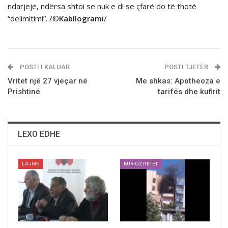
ndarjeje, ndërsa shtoi se nuk e di se çfarë do të thotë
“delimitimi”. /©
Kabllogrami
/
POSTI I KALUAR
POSTI TJETËR
Vritet një 27 vjeçar në
Me shkas: Apotheoza e
Prishtinë
tarifës dhe kufirit
LEXO EDHE
LAJME
KURIOZITETET