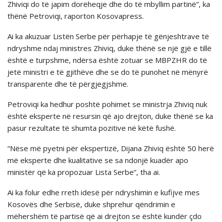
Zhiviqi do të japim dorëheqje dhe do të mbyllim partinë”, ka
thënë Petroviqi, raporton Kosovapress.
Ai ka akuzuar Listën Serbe për përhapje të gënjeshtrave të
ndryshme ndaj ministres Zhiviq, duke thënë se një gjë e tillë
është e turpshme, ndërsa është zotuar se MBPZHR do të
jetë ministri e të gjithëve dhe se do të punohet në mënyrë
transparente dhe të përgjegjshme.
Petroviqi ka hedhur poshtë pohimet se ministrja Zhiviq nuk
është eksperte në resursin që ajo drejton, duke thënë se ka
pasur rezultate të shumta pozitive në këtë fushë.
“Nëse më pyetni për ekspertizë, Dijana Zhiviq është 50 herë
më eksperte dhe kualitative se sa ndonjë kuadër apo
ministër që ka propozuar Lista Serbe”, tha ai.
Ai ka folur edhe rreth idesë për ndryshimin e kufijve mes
Kosovës dhe Serbisë, duke shprehur qëndrimin e
mëhershëm të partisë që ai drejton se është kundër çdo