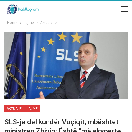
Home
Lajme
Aktuale
AKTUALE
LAJME
SLS-ja del kundër Vuçiqit, mbështet
ministren Zhiviq: Ёshtë “më eksperte