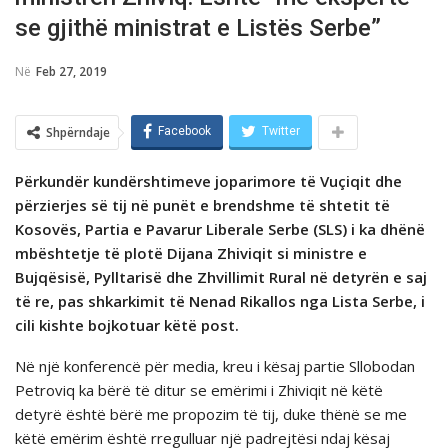
se gjithë ministrat e Listës Serbe”
Në
Feb 27, 2019
Shpërndaje
Facebook
Twitter
Përkundër kundërshtimeve joparimore të Vuçiqit dhe
përzierjes së tij në punët e brendshme të shtetit të
Kosovës, Partia e Pavarur Liberale Serbe (SLS) i ka dhënë
mbështetje të plotë Dijana Zhiviqit si ministre e
Bujqësisë, Pylltarisë dhe Zhvillimit Rural në detyrën e saj
të re, pas shkarkimit të Nenad Rikallos nga Lista Serbe, i
cili kishte bojkotuar këtë post.
Në një konferencë për media, kreu i kësaj partie Sllobodan
Petroviq ka bërë të ditur se emërimi i Zhiviqit në këtë
detyrë është bërë me propozim të tij, duke thënë se me
këtë emërim është rregulluar një padrejtësi ndaj kësaj