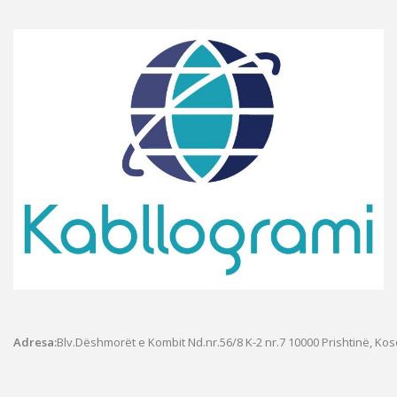
Adresa:
Blv.Dëshmorët e Kombit Nd.nr.56/8 K-2 nr.7
10000 Prishtinë, Ko