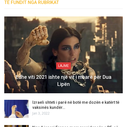
TË FUNDIT NGA RUBRIKAT
LAJME
Edhe viti 2021 ishte një vit i mbarë për Dua
Lipën
Izraeli shteti i parë në botë me dozën e katërt të
vaksinës kundër…
Jan 3, 2022