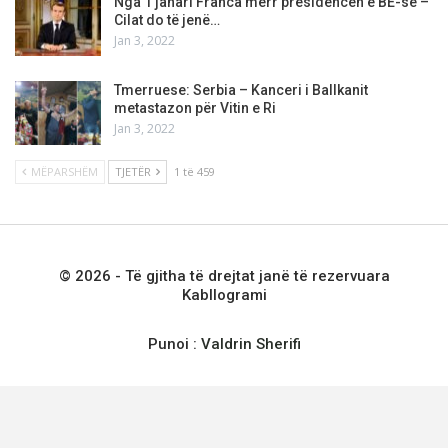
Nga 1 janari Franca merr presidencën e BE-së –
Cilat do të jenë…
Jan 3, 2022
Tmerruese: Serbia – Kanceri i Ballkanit
metastazon për Vitin e Ri
Jan 3, 2022
MËPARSHËM
TJETËR
1 të 459
© 2026 - Të gjitha të drejtat janë të rezervuara
Kabllogrami
Punoi :
Valdrin Sherifi