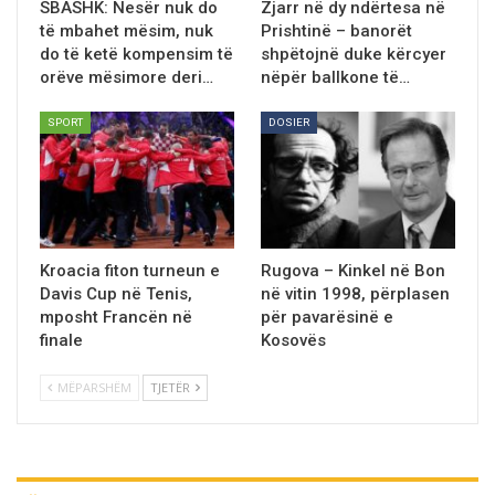
SBASHK: Nesër nuk do
Zjarr në dy ndërtesa në
të mbahet mësim, nuk
Prishtinë – banorët
do të ketë kompensim të
shpëtojnë duke kërcyer
orëve mësimore deri…
nëpër ballkone të…
SPORT
DOSIER
Kroacia fiton turneun e
Rugova – Kinkel në Bon
Davis Cup nё Tenis,
në vitin 1998, përplasen
mposht Francën në
për pavarësinë e
finale
Kosovës
MËPARSHËM
TJETËR