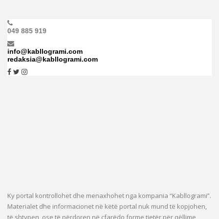
049 885 919
info@kabllogrami.com
redaksia@kabllogrami.com
Ky portal kontrollohet dhe menaxhohet nga kompania “Kabllogrami”.
Materialet dhe informacionet në këtë portal nuk mund të kopjohen,
të shtypen, ose të përdoren në çfarëdo forme tjetër për qëllime