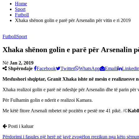
Home
Sport
Futboll
Xhaka shёnon golin e parё pёr Arsenalin për vitin e ri 2019
Futboll
Sport
Xhaka shёnon golin e parё pёr Arsenalin pë
Në
Jan 2, 2019
Shpërndaje
Facebook
Twitter
WhatsApp
Emaili
Linkedi
Mesfushori shqiptar, Granit Xhaka ishte në mesin e realizuesve në
Xhaka realizoi golin e parë nё ndeshje pёr Arsenalin dhe tё parin pë
Për Fulhamin golin e nderit e realizoi Kamara.
Me këtë fitore Arsenali mbetet në pozitën e pestë me 41 pikë. /©
Kabl
Posti i kaluar
Pёrdorimi i fasules njё herё në javë zvogëlon rrezikun nga këto sëmu