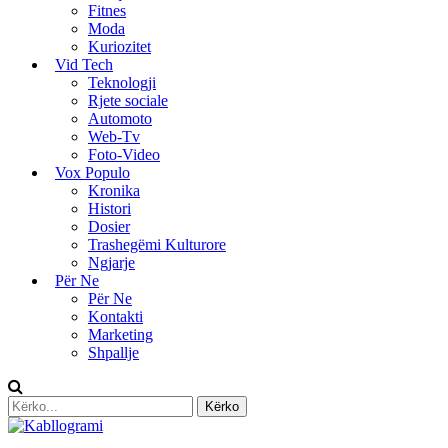
Fitnes
Moda
Kuriozitet
Vid Tech
Teknologji
Rjete sociale
Automoto
Web-Tv
Foto-Video
Vox Populo
Kronika
Histori
Dosier
Trashegëmi Kulturore
Ngjarje
Për Ne
Për Ne
Kontakti
Marketing
Shpallje