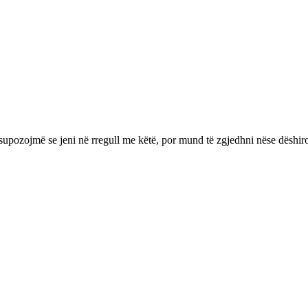
supozojmë se jeni në rregull me këtë, por mund të zgjedhni nëse dëshir