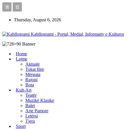
Thursday, August 6, 2026
Kabllogrami - Portal, Medial, Informativ e Kulturor
Home
Lajme
Aktuale
Tokat Ilire
Mërgata
Rajoni
Bota
Kult-Art
Teatër
Muzikë Klasike
Balet
Arte Pamore
Letërsi
Tjera
Sport