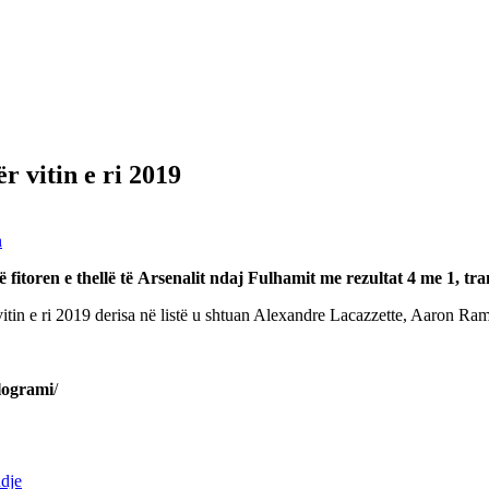
r vitin e ri 2019
n
 fitoren e thellё tё Arsenalit ndaj Fulhamit me rezultat 4 me 1, t
r vitin e ri 2019 derisa në listë u shtuan Alexandre Lacazzette, Aaron
logrami
/
ndje