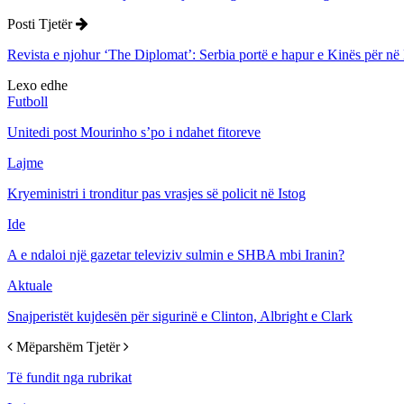
Posti Tjetër
Revista e njohur ‘The Diplomat’: Serbia portё e hapur e Kinёs pёr nё
Lexo edhe
Futboll
Unitedi post Mourinho s’po i ndahet fitoreve
Lajme
Kryeministri i tronditur pas vrasjes së policit në Istog
Ide
A e ndaloi një gazetar televiziv sulmin e SHBA mbi Iranin?
Aktuale
Snajperistët kujdesën për sigurinë e Clinton, Albright e Clark
Mëparshëm
Tjetër
Të fundit nga rubrikat