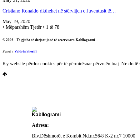
May 21, 2020
Cristiano Ronaldo rikthehet në stërvitjen e Juventusit të…
May 19, 2020
Mëparshëm
Tjetër
1 të 78
© 2026 - Të gjitha të drejtat janë të rezervuara Kabllogrami
Punoi :
Valdrin Sherifi
Ky website përdor cookies për të përmirësuar përvojën tuaj. Ne do të 
Adresa:
Blv.Dëshmorët e Kombit Nd.nr.56/8 K-2 nr.7
10000