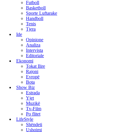
Futboll
Basketboll
Sporte Luftarake
Handboll
Tenis
Tjera
Ide
Opinione
Analiza
Intervista
Editoriale
Ekonomi
Tokat Ilire
Rajoni
Evropë
Bota
Show Biz
Estrada
Yjet
Muzikë
Tv-Film
Po flitet
LifeStyle
Shëndeti
Ushqimi