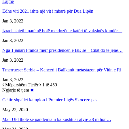
Lajme
Edhe viti 2021 ishte një vit i mbarë për Dua Lipën
Jan 3, 2022
Izraeli shteti i parë në botë me dozën e katërt të vaksinës kundër…
Jan 3, 2022
Nga 1 janari Franca merr presidencën e BE-së – Cilat do të jenë…
Jan 3, 2022
Tmerruese: Serbia – Kanceri i Ballkanit metastazon për Vitin e Ri
Jan 3, 2022
Mëparshëm
Tjetër
1 të 459
Ngjarje të tjera
Celtic shpallet kampion i Premier Ligës Skoceze pas…
May 22, 2020
Man Utd thotë se pandemia u ka kushtuar atyre 28 milion…