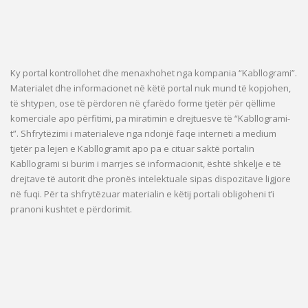
Ky portal kontrollohet dhe menaxhohet nga kompania “Kabllogrami”.
Materialet dhe informacionet në këtë portal nuk mund të kopjohen,
të shtypen, ose të përdoren në çfarëdo forme tjetër për qëllime
komerciale apo përfitimi, pa miratimin e drejtuesve të “Kabllogrami-
t”. Shfrytëzimi i materialeve nga ndonjë faqe interneti a medium
tjetër pa lejen e Kabllogramit apo pa e cituar saktë portalin
Kabllogrami si burim i marrjes së informacionit, është shkelje e të
drejtave të autorit dhe pronës intelektuale sipas dispozitave ligjore
në fuqi. Për ta shfrytëzuar materialin e këtij portali obligoheni t’i
pranoni kushtet e përdorimit.