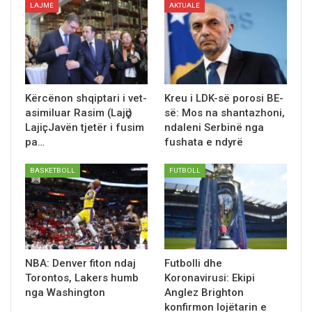
LAJME
AKTUALE
Kërcënon shqiptari i vet-
Kreu i LDK-së porosi BE-
asimiluar Rasim (Lajҫi)
së: Mos na shantazhoni,
Lajiҫ: Javën tjetër i fusim
ndaleni Serbinë nga
pa…
fushata e ndyrë
BASKETBOLL
FUTBOLL
NBA: Denver fiton ndaj
Futbolli dhe
Torontos, Lakers humb
Koronavirusi: Ekipi
nga Washington
Anglez Brighton
konfirmon lojëtarin e