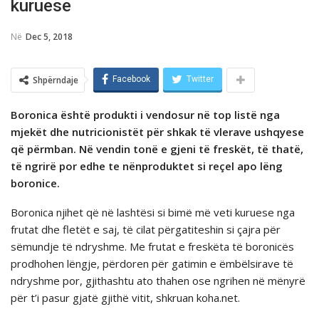
kuruese
Në
Dec 5, 2018
Shpërndaje
Facebook
Twitter
Boronica është produkti i vendosur në top listë nga
mjekët dhe nutricionistët për shkak të vlerave ushqyese
që përmban. Në vendin tonë e gjeni të freskët, të thatë,
të ngrirë por edhe te nënproduktet si reçel apo lëng
boronice.
Boronica njihet që në lashtësi si bimë më veti kuruese nga
frutat dhe fletët e saj, të cilat përgatiteshin si çajra për
sëmundje të ndryshme. Me frutat e freskëta të boronicës
prodhohen lëngje, përdoren për gatimin e ëmbëlsirave të
ndryshme por, gjithashtu ato thahen ose ngrihen në mënyrë
për t’i pasur gjatë gjithë vitit, shkruan koha.net.