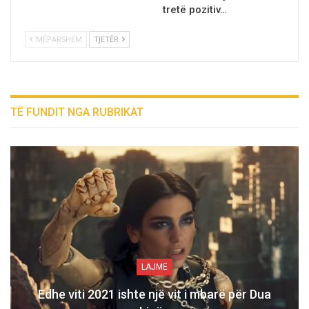
tretë pozitiv…
MËPARSHËM
TJETËR
TË FUNDIT NGA RUBRIKAT
LAJME
Edhe viti 2021 ishte një vit i mbarë për Dua