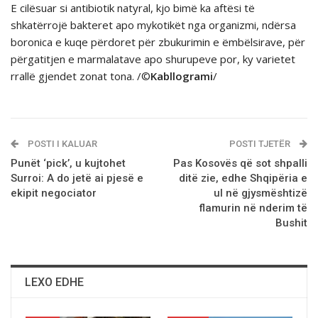
E cilësuar si antibiotik natyral, kjo bimë ka aftësi të
shkatërrojë bakteret apo mykotikët nga organizmi, ndërsa
boronica e kuqe përdoret për zbukurimin e ëmbëlsirave, për
përgatitjen e marmalatave apo shurupeve por, ky varietet
rrallё gjendet zonat tona. /©
Kabllogrami
/
POSTI I KALUAR
POSTI TJETËR
Punёt ‘pick’, u kujtohet
Pas Kosovёs qё sot shpalli
Surroi: A do jetё ai pjesё e
ditё zie, edhe Shqipëria e
ekipit negociator
ul në gjysmështizë
flamurin në nderim të
Bushit
LEXO EDHE