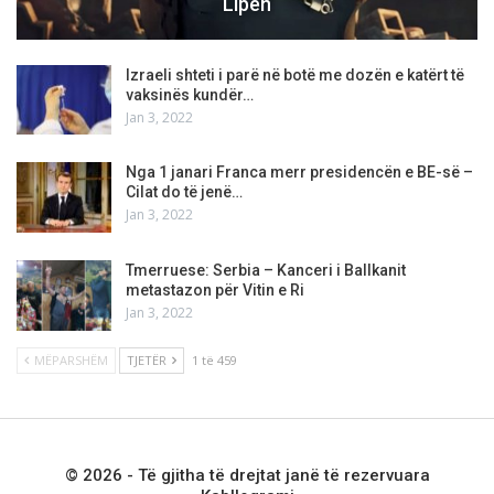
Lipën
Izraeli shteti i parë në botë me dozën e katërt të
vaksinës kundër…
Jan 3, 2022
Nga 1 janari Franca merr presidencën e BE-së –
Cilat do të jenë…
Jan 3, 2022
Tmerruese: Serbia – Kanceri i Ballkanit
metastazon për Vitin e Ri
Jan 3, 2022
MËPARSHËM
TJETËR
1 të 459
© 2026 - Të gjitha të drejtat janë të rezervuara