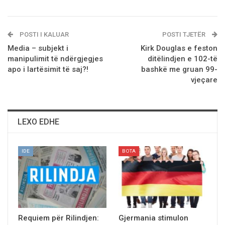
POSTI I KALUAR
POSTI TJETËR
Media – subjekt i
Kirk Douglas e feston
manipulimit të ndërgjegjes
ditëlindjen e 102-të
apo i lartësimit të saj?!
bashkë me gruan 99-
vjeçare
LEXO EDHE
IDE
BOTA
Requiem për Rilindjen:
Gjermania stimulon