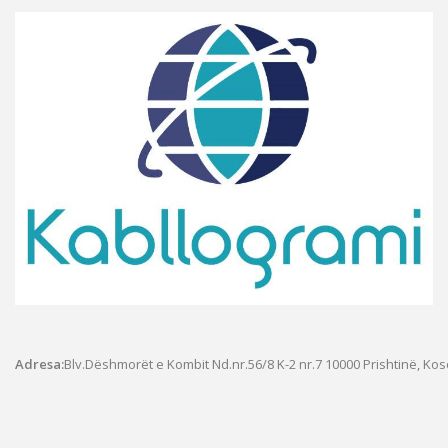
Adresa:
Blv.Dëshmorët e Kombit Nd.nr.56/8 K-2 nr.7
10000 Prishtinë, Ko