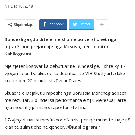
Në
Dec 10, 2018
Shpërndaje
Facebook
Twitter
Bundesliga çdo ditë e më shumë po vërshohet nga
lojtarët me prejardhje nga Kosova, bёn tё ditur
Kabllogrami
Një tjetër kosovar ka debutuar në Bundesligë. Ёshtё ky 17
vjeçari Leon Dajaku, qё ka debutuar te VfB Stuttgart, duke
luajtur për 20 minuta si zёvendёsues.
Skuadra e Dajakut u mposht nga Borussia Monchegladbach
me rezultat, 3:0, ndërsa performanca e tij u vlerësuar lartë
nga mediat gjermane, raporton rtv Iliria.
17-vjeçari luan si mesfushor ofanziv, por që mund të luajë në
krah të sulmit dhe në qendër. /©
Kabllogrami
/