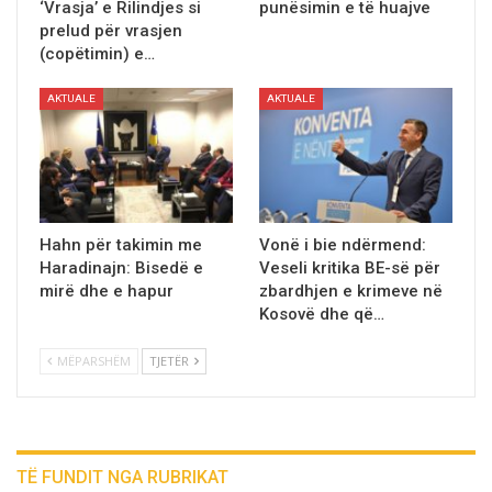
‘Vrasja’ e Rilindjes si
punësimin e të huajve
prelud për vrasjen
(copëtimin) e…
AKTUALE
AKTUALE
Hahn për takimin me
Vonë i bie ndërmend:
Haradinajn: Bisedë e
Veseli kritika BE-së për
mirë dhe e hapur
zbardhjen e krimeve në
Kosovë dhe që…
MËPARSHËM
TJETËR
TË FUNDIT NGA RUBRIKAT