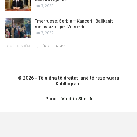
Jan 3, 2022
Tmerruese: Serbia – Kanceri i Ballkanit
metastazon për Vitin e Ri
Jan 3, 2022
MËPARSHËM
TJETËR
1 të 459
© 2026 - Të gjitha të drejtat janë të rezervuara
Kabllogrami
Punoi :
Valdrin Sherifi