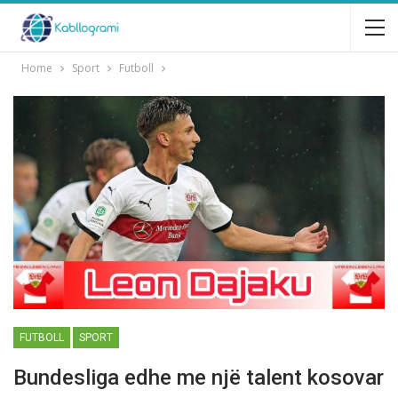
Home
Sport
Futboll
FUTBOLL
SPORT
Bundesliga edhe me njё talent kosovar