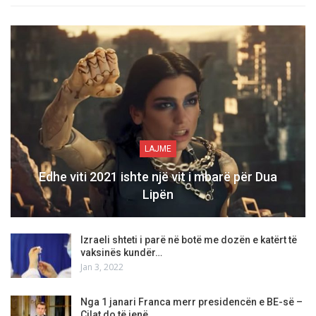
LAJME
Edhe viti 2021 ishte një vit i mbarë për Dua
Lipën
Izraeli shteti i parë në botë me dozën e katërt të
vaksinës kundër…
Jan 3, 2022
Nga 1 janari Franca merr presidencën e BE-së –
Cilat do të jenë…