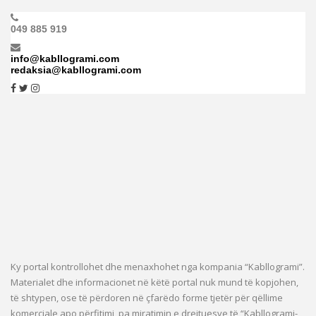
049 885 919
info@kabllogrami.com
redaksia@kabllogrami.com
Ky portal kontrollohet dhe menaxhohet nga kompania “Kabllogrami”.
Materialet dhe informacionet në këtë portal nuk mund të kopjohen,
të shtypen, ose të përdoren në çfarëdo forme tjetër për qëllime
komerciale apo përfitimi, pa miratimin e drejtuesve të “Kabllogrami-