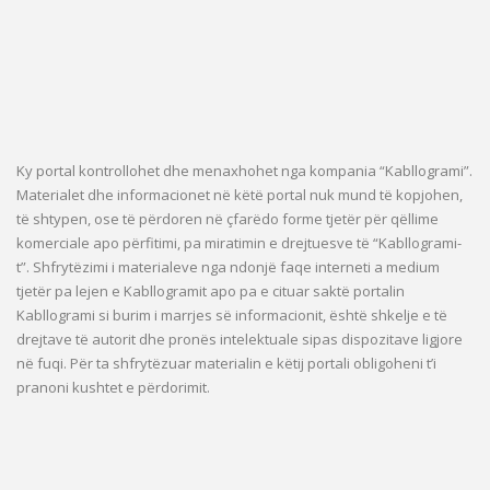
Ky portal kontrollohet dhe menaxhohet nga kompania “Kabllogrami”.
Materialet dhe informacionet në këtë portal nuk mund të kopjohen,
të shtypen, ose të përdoren në çfarëdo forme tjetër për qëllime
komerciale apo përfitimi, pa miratimin e drejtuesve të “Kabllogrami-
t”. Shfrytëzimi i materialeve nga ndonjë faqe interneti a medium
tjetër pa lejen e Kabllogramit apo pa e cituar saktë portalin
Kabllogrami si burim i marrjes së informacionit, është shkelje e të
drejtave të autorit dhe pronës intelektuale sipas dispozitave ligjore
në fuqi. Për ta shfrytëzuar materialin e këtij portali obligoheni t’i
pranoni kushtet e përdorimit.