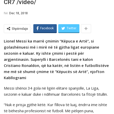
CR7 /video/
Në
Dec 18, 2018
Shpërndaje
Facebook
Twitter
Lionel Messi ka marrë çmimin “Këpuca e Artë”, si
golashënuesi më i mirë në të gjitha ligat europiane
sezonin e kaluar. Ky ishte çmimi i pestë për
argjentinasin. Superylli i Barcelonës tani e kalon
Cristiano Ronaldon, që ka katër, në listën e futbollistëve
me më së shumë çmime të “Këpucës së Artë”, njofton
Kabllogrami
Messi shënoi 34 gola në ligën elitare spanjolle, La Liga,
sezonin e kaluar duke i ndihmuar Barcelonës ta fitojë titullin.
“Nuk e prisja gjithë këtë. Kur fillova të luaj, ëndrra ime ishte
të bëhesha profesionist në futboll. Më pëlqen puna,