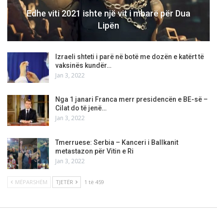
Edhe viti 2021 ishte një vit i mbarë për Dua
Lipën
Izraeli shteti i parë në botë me dozën e katërt të
vaksinës kundër…
Jan 3, 2022
Nga 1 janari Franca merr presidencën e BE-së –
Cilat do të jenë…
Jan 3, 2022
Tmerruese: Serbia – Kanceri i Ballkanit
metastazon për Vitin e Ri
Jan 3, 2022
MËPARSHËM
TJETËR
1 të 459