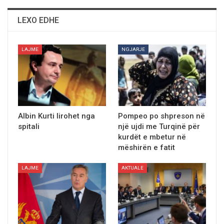
LEXO EDHE
LAJME
NGJARJE
Albin Kurti lirohet nga
Pompeo po shpreson në
spitali
një ujdi me Turqinë për
kurdët e mbetur në
mëshirën e fatit
LAJME
AKTUALE