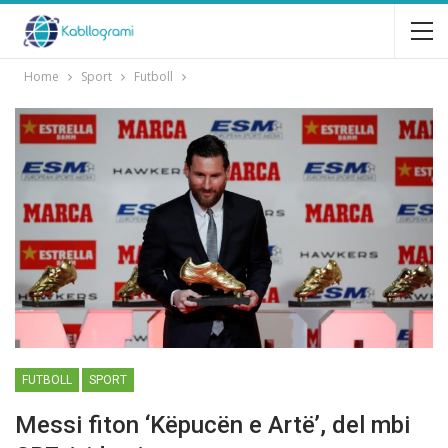
Home
Sport
Futboll
FUTBOLL
SPORT
Messi fiton ‘Këpucën e Artë’, del mbi