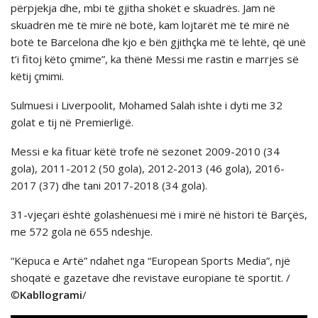
përpjekja dhe, mbi të gjitha shokët e skuadrës. Jam në
skuadrën më të mirë në botë, kam lojtarët më të mirë në
botë te Barcelona dhe kjo e bën gjithçka më të lehtë, që unë
t’i fitoj këto çmime”, ka thёnё Messi me rastin e marrjes sё
kёtij çmimi.
Sulmuesi i Liverpoolit, Mohamed Salah ishte i dyti me 32
golat e tij në Premierligë.
Messi e ka fituar këtë trofe në sezonet 2009-2010 (34
gola), 2011-2012 (50 gola), 2012-2013 (46 gola), 2016-
2017 (37) dhe tani 2017-2018 (34 gola).
31-vjeçari është golashënuesi më i mirë në histori të Barçës,
me 572 gola në 655 ndeshje.
“Këpuca e Artë” ndahet nga “European Sports Media”, një
shoqatë e gazetave dhe revistave europiane të sportit. /
©
Kabllogrami
/