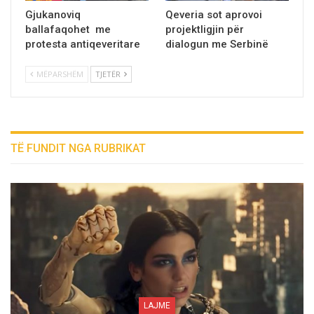
Gjukanoviq
Qeveria sot aprovoi
ballafaqohet me
projektligjin për
protesta antiqeveritare
dialogun me Serbinë
MËPARSHËM
TJETËR
TË FUNDIT NGA RUBRIKAT
LAJME