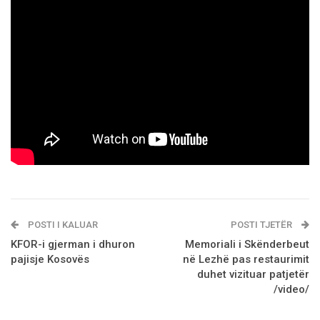
POSTI I KALUAR
POSTI TJETËR
KFOR-i gjerman i dhuron
Memoriali i Skënderbeut
pajisje Kosovës
në Lezhë pas restaurimit
duhet vizituar patjetër
/video/