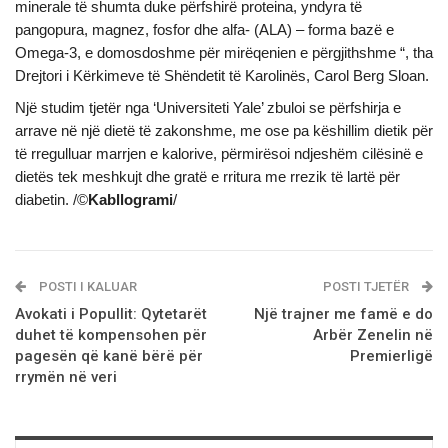
minerale të shumta duke përfshirë proteina, yndyra të
pangopura, magnez, fosfor dhe alfa- (ALA) – forma bazë e
Omega-3, e domosdoshme për mirëqenien e përgjithshme “, tha
Drejtori i Kërkimeve të Shëndetit të Karolinës, Carol Berg Sloan.
Një studim tjetër nga ‘Universiteti Yale’ zbuloi se përfshirja e
arrave në një dietë të zakonshme, me ose pa këshillim dietik për
të rregulluar marrjen e kalorive, përmirësoi ndjeshëm cilësinë e
dietës tek meshkujt dhe gratë e rritura me rrezik të lartë për
diabetin. /©
Kabllogrami
/
POSTI I KALUAR
POSTI TJETËR
Avokati i Popullit: Qytetarët
Njё trajner me famё e do
duhet të kompensohen për
Arbër Zenelin në
pagesën që kanë bërë për
Premierligë
rrymën në veri