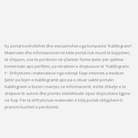
Ky portal kontrollohet dhe menaxhohet nga kompania “Kabllogrami”.
Materialet dhe informacionet në këtë portal nuk mund të kopjohen,
të shtypen, ose të përdoren në çfarëdo forme tjetër për qëllime
komerciale apo përfitimi, pa miratimin e drejtuesve të “Kabllogrami-
t”. Shfrytëzimi i materialeve nga ndonjë faqe interneti a medium
tjetër pa lejen e Kabllogramit apo pa e cituar saktë portalin
Kabllogrami si burim i marrjes së informacionit, është shkelje e të
drejtave të autorit dhe pronës intelektuale sipas dispozitave ligjore
në fuqi. Për ta shfrytëzuar materialin e këtij portali obligoheni t’i
pranoni kushtet e përdorimit.