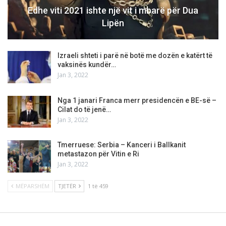
Edhe viti 2021 ishte një vit i mbarë për Dua
Lipën
Izraeli shteti i parë në botë me dozën e katërt të
vaksinës kundër…
Jan 3, 2022
Nga 1 janari Franca merr presidencën e BE-së –
Cilat do të jenë…
Jan 3, 2022
Tmerruese: Serbia – Kanceri i Ballkanit
metastazon për Vitin e Ri
Jan 3, 2022
MËPARSHËM
TJETËR
1 të 459