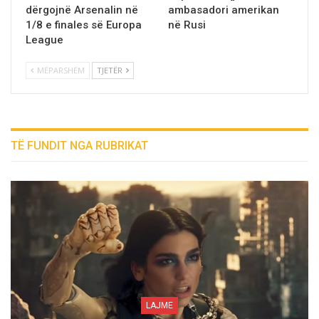
dërgojnë Arsenalin në
ambasadori amerikan
1/8 e finales së Europa
në Rusi
League
MËPARSHËM
TJETËR
TË FUNDIT NGA RUBRIKAT
LAJME