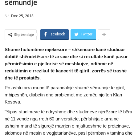
sëmundje
Në
Dec 25, 2018
Shpërndaje
Facebook
Twitter
Shumë hulumtime mjekёsore – shkencore kanë studiuar
dobitë shëndetësore të arrave dhe si rezultate kanë pasur
përmirësimin e pjellorisë së meshkujve, ndihmë në
reduktimin e rrezikut të kancerit të gjirit, zorrës së trashë
dhe të prostatës.
Po ashtu arra mund të parandalojë shumë sëmundje të gjirit,
mbipeshën, diabetin dhe problemet me zemër, njofton Klan
Kosova.
“Sipas studimeve të ndryshme dhe studimeve njerëzore të bëra
në 11 vende nga rreth 60 universitete, përfshirja e arra në
ushqim mund të sigurojë marrjen e mjaftueshme të proteinave,
sidomos në mesin e vegjetarianëve, pasi përmban vitamina dhe