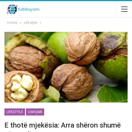
Home
Lifestyle
LIFESTYLE
USHQIMI
E thotё mjekёsia: Arra shëron shumё