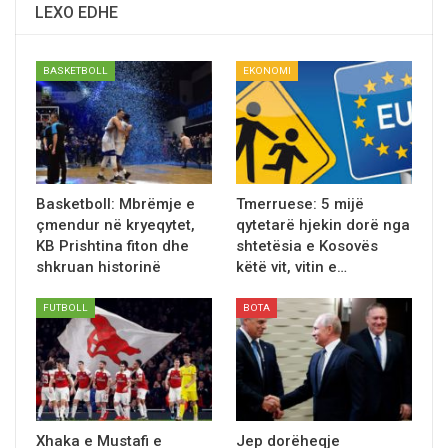
LEXO EDHE
BASKETBOLL
EKONOMI
Basketboll: Mbrëmje e
Tmerruese: 5 mijë
çmendur në kryeqytet,
qytetarë hjekin dorë nga
KB Prishtina fiton dhe
shtetësia e Kosovës
shkruan historinë
kёtё vit, vitin e…
FUTBOLL
BOTA
Xhaka e Mustafi e
Jep dorëheqje