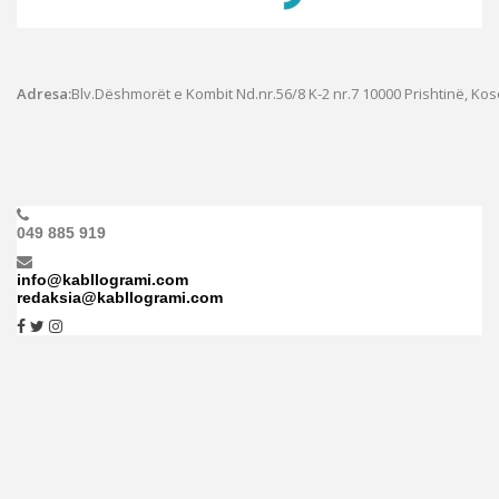
Adresa:
Blv.Dëshmorët e Kombit Nd.nr.56/8 K-2 nr.7
10000 Prishtinë, Ko
049 885 919
info@kabllogrami.com
redaksia@kabllogrami.com