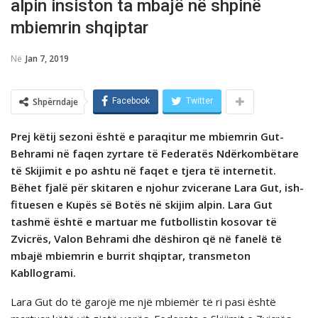
alpin insiston ta mbajё nё shpinё
mbiemrin shqiptar
Në
Jan 7, 2019
Shpërndaje
Facebook
Twitter
Prej kёtij sezoni është e paraqitur me mbiemrin Gut-
Behrami në faqen zyrtare të Federatës Ndërkombëtare
të Skijimit e po ashtu në faqet e tjera të internetit.
Bëhet fjalë për skitaren e njohur zvicerane Lara Gut, ish-
fituesen e Kupës së Botës në skijim alpin. Lara Gut
tashmë është e martuar me futbollistin kosovar të
Zvicrës, Valon Behrami dhe dёshiron qё nё fanelё tё
mbajё mbiemrin e burrit shqiptar, transmeton
Kabllogrami.
Lara Gut do të garojë me një mbiemër të ri pasi është