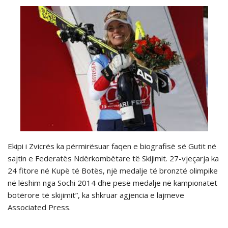
Ekipi i Zvicrës ka përmirësuar faqen e biografisë së Gutit në
sajtin e Federatës Ndërkombëtare të Skijimit. 27-vjeçarja ka
24 fitore në Kupë të Botës, një medalje të bronztë olimpike
në lëshim nga Sochi 2014 dhe pesë medalje në kampionatet
botërore të skijimit”, ka shkruar agjencia e lajmeve
Associated Press.