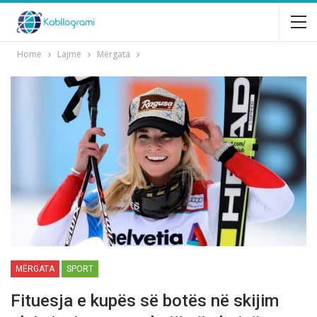
Home
Lajme
Mërgata
MËRGATA
SPORT
Fituesja e kupёs sё botёs nё skijim