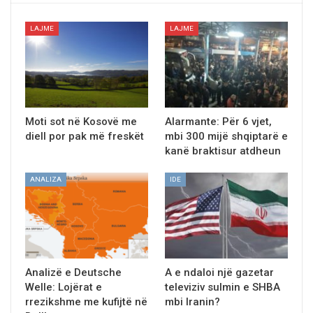
LAJME
LAJME
Moti sot në Kosovë me
Alarmante: Për 6 vjet,
diell por pak më freskët
mbi 300 mijë shqiptarë e
kanë braktisur atdheun
ANALIZA
IDE
Analizë e Deutsche
A e ndaloi një gazetar
Welle: Lojërat e
televiziv sulmin e SHBA
rrezikshme me kufijtë në
mbi Iranin?