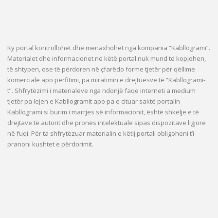
Ky portal kontrollohet dhe menaxhohet nga kompania “Kabllogrami”.
Materialet dhe informacionet në këtë portal nuk mund të kopjohen,
të shtypen, ose të përdoren në çfarëdo forme tjetër për qëllime
komerciale apo përfitimi, pa miratimin e drejtuesve të “Kabllogrami-
t”. Shfrytëzimi i materialeve nga ndonjë faqe interneti a medium
tjetër pa lejen e Kabllogramit apo pa e cituar saktë portalin
Kabllogrami si burim i marrjes së informacionit, është shkelje e të
drejtave të autorit dhe pronës intelektuale sipas dispozitave ligjore
në fuqi. Për ta shfrytëzuar materialin e këtij portali obligoheni t’i
pranoni kushtet e përdorimit.