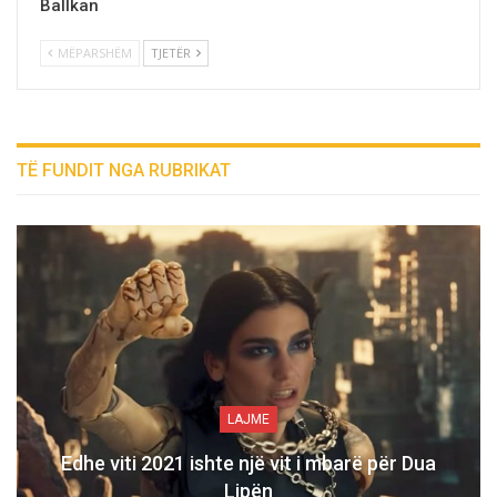
Ballkan
MËPARSHËM
TJETËR
TË FUNDIT NGA RUBRIKAT
LAJME
Edhe viti 2021 ishte një vit i mbarë për Dua
Lipën