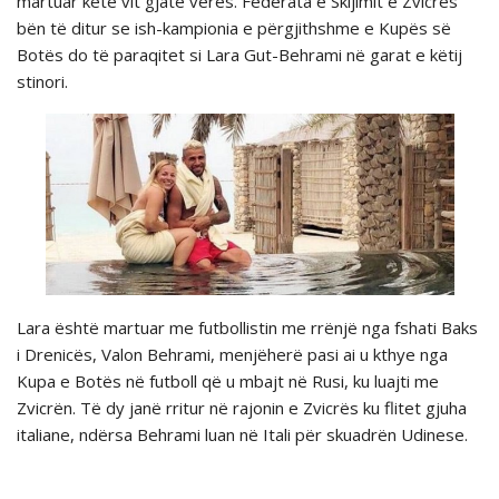
martuar këtë vit gjatё verёs. Federata e Skijimit e Zvicrës
bёn tё ditur se ish-kampionia e përgjithshme e Kupës së
Botës do të paraqitet si Lara Gut-Behrami në garat e këtij
stinori.
Lara është martuar me futbollistin me rrёnjё nga fshati Baks
i Drenicёs, Valon Behrami, menjёherё pasi ai u kthye nga
Kupa e Botës nё futboll qё u mbajt nё Rusi, ku luajti me
Zvicrën. Të dy janë rritur në rajonin e Zvicrës ku flitet gjuha
italiane, ndërsa Behrami luan në Itali për skuadrën Udinese.