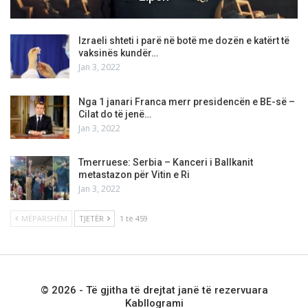
Izraeli shteti i parë në botë me dozën e katërt të
vaksinës kundër…
Jan 3, 2022
Nga 1 janari Franca merr presidencën e BE-së –
Cilat do të jenë…
Jan 3, 2022
Tmerruese: Serbia – Kanceri i Ballkanit
metastazon për Vitin e Ri
Jan 3, 2022
MËPARSHËM
TJETËR
1 të 459
© 2026 - Të gjitha të drejtat janë të rezervuara
Kabllogrami