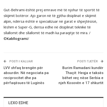
Gut-Behrami është prej emrave më të njohur të sportit të
skijimit botёror. Ajo garon në të gjitha disiplinat e skijimit
alpin, ndërsa është e specializuar në garat e shpejtësisë,
lëshim e Super-G, derisa edhe nё disiplinat teknike tё
sllallomit dhe sllallomit tё madh ka paraqitje tё mira. /
©
Kabllogrami
/
POSTI I KALUAR
POSTI TJETËR
LVV shfaq brengёn pёr
Burim Ramadani kundër
absurdin: Në negociata pa
Thaçit: Heqja e taksës
reciprocitet dhe pa
bëhet veç nëse Serbia e
përfaqësues të Luginës
njeh Kosovën e 17 shkurtit
LEXO EDHE